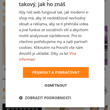
takový, jak ho znáš
KATEGORIE
CZECH
Aby náš web fungoval tak, jak moderní e-
PROCHÁZET VŠE:
SLOVAK
shop má, aby tě neobtěžoval nevhodný
ZVÍŘÁTKA
KOČKY
obsah a reklama, aby se ti přehrála videa
a jiné funkce ze sociálních sítí a abychom
mohli analyzovat návštěvnost. Pro to
všechno potřebujeme my a naši partneři
cookies. Kliknutím na Povolit vše nám
dovolíš je ukládat. Díky za to!
Více
informací
Kakat-du
V pressu
Ve formě
PŘIJMOUT A POKRAČOVAT
ODMÍTNOUT
NEJPRODÁVANĚJŠÍ POTISKY
ZOBRAZIT VŠECHNY
ZOBRAZIT PODROBNOSTI