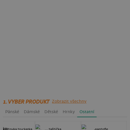
1. VYBER PRODUKT
Zobrazit všechny
Pánské
Dámské
Dětské
Hrnky
Ostatní
kšiltovka truckerka
taštička
pantofle