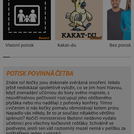
Vlastní potisk
Kakat-du
Bez potisku
POTISK POVINNÁ ČETBA
Znáte to! Kočky jsou dokonale svérázná stvoření. Nikdo
ještě nedokázal spolehlivě vyložit, co se jim honí hlavou,
když znenadání učůrnou do boty svého majitele, s
neuvěřitelnou pečlivostí rozcupují jeho oblíbeného
plyšáka nebo mu nadělají z pohovky konfety. Tímto
cvičením si nás kočky pomalu obmotávají kolem prstu.
Napadlo vás někdy, že to je součást nějakého většího
spiknutí? Kočičí ministerstvo školství nedávno vydalo
učebnici pro všechny kočkovité rošťáky. Schválně se
podívejte, jestli ten váš roztomilý mazel nemá v pelíšku za
polštářkem jeden z výtisků.