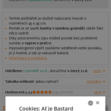
Tenhle polštářek je slušně naducaný macek o
rozměrech 45 x 45 cm.
Povlak je ze
100% bavlny s vysokou gramáží
, takže fakt
něco vydrží.
Díky postrannímu zipu můžeš povlak bez problémů
sundat a
vyprat v pračce
.
Hypoalergenní výplň zasíláme odděleně vedle povlaku,
je jí hodně, a tak je vakuově balená.
Informace o produktu
Odešleme
v pondělí 10.8.,
doručíme
v úterý 11.8.
ceny
Tabulka velikostí
: Jakou vybrat?
rozměry
Hodnocení:
4.94
(
143
recenzí)
více
×
Cookies: Ať je Bastard
DALŠÍ POTISKY ZE STEJNÉ