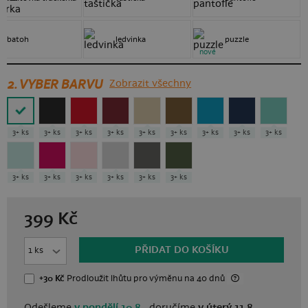
batoh
ledvinka
puzzle
nové
2. VYBER BARVU
Zobrazit všechny
3+ ks
3+ ks
3+ ks
3+ ks
3+ ks
3+ ks
3+ ks
3+ ks
3+ ks
3+ ks
3+ ks
3+ ks
3+ ks
3+ ks
3+ ks
399
Kč
PŘIDAT DO KOŠÍKU
+30 Kč
Prodloužit lhůtu
pro výměnu
na 40 dnů
Odešleme
v pondělí 10.8.,
doručíme
v úterý 11.8.