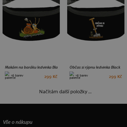
Makám na baráku ledvinka Black
Občas si rýpnu ledvinka Black
+6 barev
+6 barev
299 Kč
299 Kč
Načítám další položky ...
Vše o nákupu