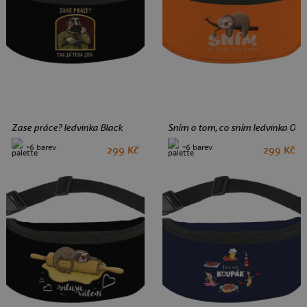
Zase práce? ledvinka Black
Sním o tom, co sním ledvinka Or
+6 barev
+6 barev
299 Kč
299 Kč