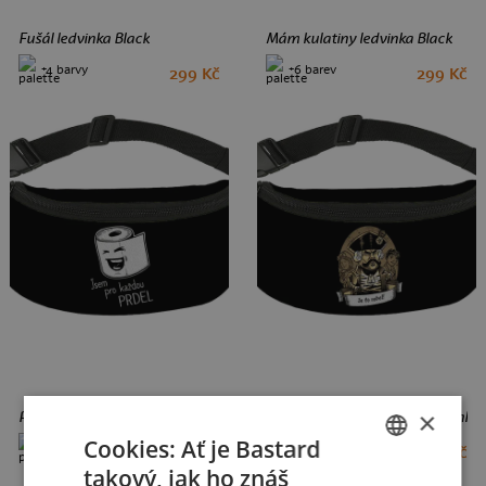
Fušál ledvinka Black
Mám kulatiny ledvinka Black
+4 barvy
+6 barev
299 Kč
299 Kč
×
Prdel ledvinka Black
B14: S čerty nejsou žerty ledvinka
Cookies: Ať je Bastard
+6 barev
+6 barev
299 Kč
299 Kč
takový, jak ho znáš
CZECH