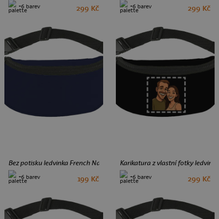
+6 barev
+6 barev
299 Kč
299 Kč
Bez potisku ledvinka French Navy
Karikatura z vlastní fotky ledvink
+6 barev
+6 barev
199 Kč
299 Kč