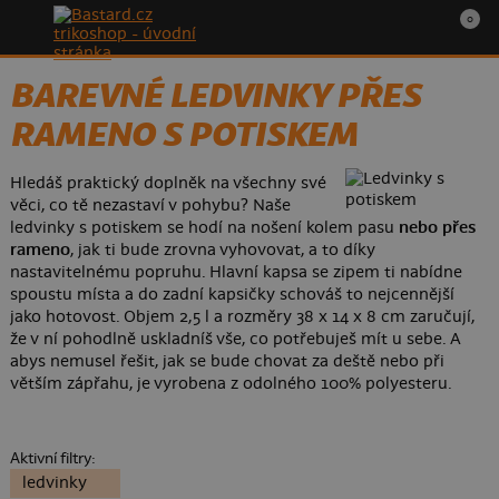
0
BAREVNÉ LEDVINKY PŘES
RAMENO S POTISKEM
Hledáš praktický doplněk na všechny své
věci, co tě nezastaví v pohybu? Naše
ledvinky s potiskem se hodí na nošení kolem pasu
nebo přes
rameno
, jak ti bude zrovna vyhovovat, a to díky
nastavitelnému popruhu. Hlavní kapsa se zipem ti nabídne
spoustu místa a do zadní kapsičky schováš to nejcennější
jako hotovost. Objem 2,5 l a rozměry 38 x 14 x 8 cm zaručují,
že v ní pohodlně uskladníš vše, co potřebuješ mít u sebe. A
abys nemusel řešit, jak se bude chovat za deště nebo při
větším zápřahu, je vyrobena z odolného 100% polyesteru.
Aktivní filtry:
ledvinky