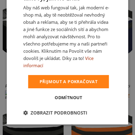
Aby náš web fungoval tak, jak moderní e-
SLOVAK
shop má, aby tě neobtěžoval nevhodný
obsah a reklama, aby se ti přehrála videa
a jiné funkce ze sociálních sítí a abychom
mohli analyzovat návštěvnost. Pro to
všechno potřebujeme my a naši partneři
cookies. Kliknutím na Povolit vše nám
dovolíš je ukládat. Díky za to!
Více
informací
PŘIJMOUT A POKRAČOVAT
Pivo volá ledvinka Black
Ranní ptáče spí ledvinka French 
+6 barev
+6 barev
299 Kč
299 Kč
ODMÍTNOUT
ZOBRAZIT PODROBNOSTI