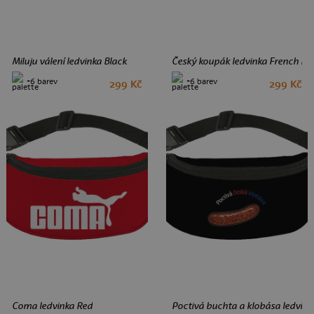
Miluju válení ledvinka Black
Český koupák ledvinka French Na
+6 barev
+6 barev
299 Kč
299 Kč
Coma ledvinka Red
Poctivá buchta a klobása ledvink