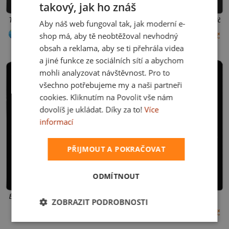
takový, jak ho znáš
CZECH
Točím další desítku pánské tričko Black
Točím další desítku dámské tričko
Aby náš web fungoval tak, jak moderní e-
CO ŘÍKAJÍ ZÁKAZNÍCI
SLOVAK
shop má, aby tě neobtěžoval nevhodný
+30 barev
+22 barev
429 Kč
429 Kč
XS
S
M
L
XL
XXL
3XL
4XL
XS
S
M
L
XL
XXL
5XL
obsah a reklama, aby se ti přehrála videa
a jiné funkce ze sociálních sítí a abychom
„Hodně vtipný popisek, tričko je dárek
mohli analyzovat návštěvnost. Pro to
pro přítele a byl z něho nadšený!"
všechno potřebujeme my a naši partneři
cookies. Kliknutím na Povolit vše nám
Skrýt
dovolíš je ukládat. Díky za to!
Více
informací
PŘIJMOUT A POKRAČOVAT
ODMÍTNOUT
Beer help pánské tričko Black
Beer help dámské tričko Black
ZOBRAZIT PODROBNOSTI
+30
+22 barev
429 Kč
429 Kč
XS
S
M
L
XL
XXL
3XL
4XL
XS
S
M
L
XL
XXL
barev
5XL