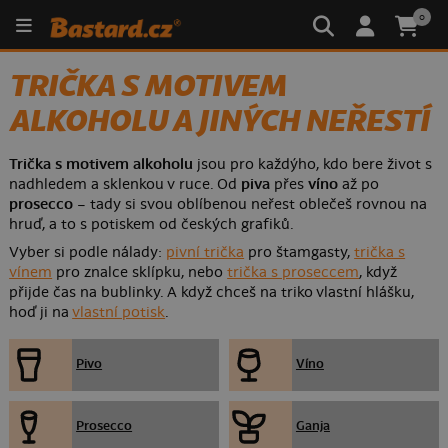
0
TRIČKA S MOTIVEM
ALKOHOLU A JINÝCH NEŘESTÍ
Trička s motivem alkoholu
jsou pro každýho, kdo bere život s
nadhledem a sklenkou v ruce. Od
piva
přes
víno
až po
prosecco
– tady si svou oblíbenou neřest oblečeš rovnou na
hruď, a to s potiskem od českých grafiků.
Vyber si podle nálady:
pivní trička
pro štamgasty,
trička s
vínem
pro znalce sklípku, nebo
trička s proseccem
, když
přijde čas na bublinky. A když chceš na triko vlastní hlášku,
hoď ji na
vlastní potisk
.
Pivo
Víno
Prosecco
Ganja