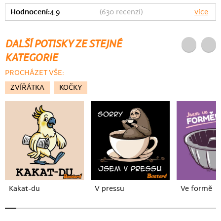
Hodnocení:
4.9
(
630
recenzí)
více
DALŠÍ POTISKY ZE STEJNÉ
KATEGORIE
PROCHÁZET VŠE:
ZVÍŘÁTKA
KOČKY
Kakat-du
V pressu
Ve formě