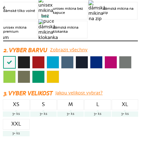
unisex mikina bez
dámská mikina na
dámské tílko volné
kapuce
zip
nové
unisex mikina
dámská mikina
premium
klokanka
2. VYBER BARVU
Zobrazit všechny
3.
VYBER VELIKOST
Jakou velikost vybrat?
XS
S
M
L
XL
3+
ks
3+
ks
3+
ks
3+
ks
3+
ks
XXL
3+
ks