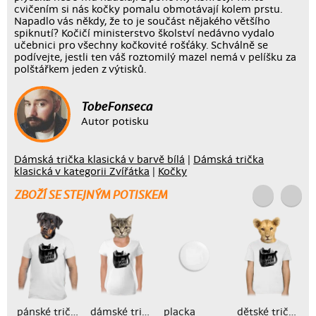
cvičením si nás kočky pomalu obmotávají kolem prstu.
Napadlo vás někdy, že to je součást nějakého většího
spiknutí? Kočičí ministerstvo školství nedávno vydalo
učebnici pro všechny kočkovité rošťáky. Schválně se
podívejte, jestli ten váš roztomilý mazel nemá v pelíšku za
polštářkem jeden z výtisků.
TobeFonseca
Autor potisku
Dámská trička klasická v barvě bílá
|
Dámská trička
klasická v kategorii Zvířátka
|
Kočky
ZBOŽÍ SE STEJNÝM POTISKEM
pánské tričko
dámské tričko
placka
dětské tričko