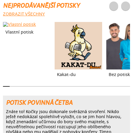
NEJPRODÁVANĚJŠÍ POTISKY
ZOBRAZIT VŠECHNY
Vlastní potisk
Kakat-du
Bez potisku
POTISK POVINNÁ ČETBA
Znáte to! Kočky jsou dokonale svérázná stvoření. Nikdo
ještě nedokázal spolehlivě vyložit, co se jim honí hlavou,
když znenadání učůrnou do boty svého majitele, s
neuvěřitelnou pečlivostí rozcupují jeho oblíbeného
plyšáka nebo mu nadělají z pohovky konfety. Tímto