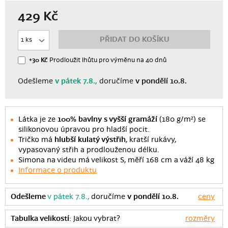
429
Kč
PŘIDAT DO KOŠÍKU
+30 Kč
Prodloužit lhůtu
pro výměnu
na 40 dnů
Odešleme
v pátek 7.8.,
doručíme
v pondělí 10.8.
Látka je ze
100% bavlny s vyšší gramáží
(180 g/m²) se
silikonovou úpravou pro hladší pocit.
Tričko má
hlubší kulatý výstřih
, kratší rukávy,
vypasovaný střih a prodlouženou délku.
Simona na videu má velikost S, měří 168 cm a váží 48 kg
Informace o produktu
Odešleme
v pátek 7.8.,
doručíme
v pondělí 10.8.
ceny
Tabulka velikostí
: Jakou vybrat?
rozměry