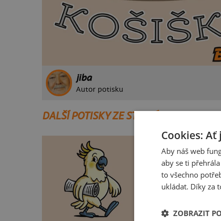
jiba
Autor potisku
DALŠÍ POTISKY ZE STEJNÉ KATEGORIE
Cookies: Ať 
Aby náš web fung
aby se ti přehrál
to všechno potřeb
ukládat. Díky za t
ZOBRAZIT P