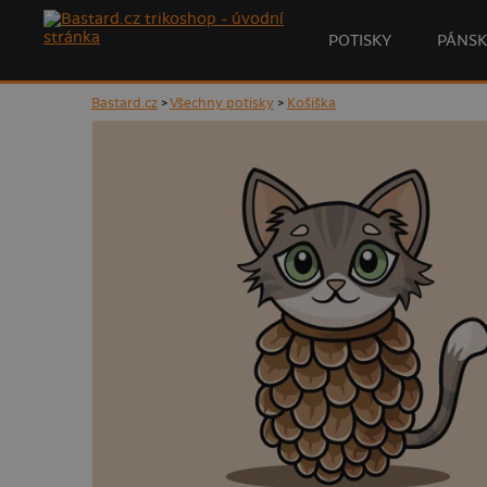
POTISKY
PÁNSK
Bastard.cz
>
Všechny potisky
>
Košiška