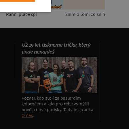
Ranní ptáče spí
Sním o tom, co sním
Mi
Už 19 let tiskneme trička, který
jinde nenajdeš
Poznej, kdo stojí za bastardím
kolotočem a kdo pro tebe vymýšlí
nové a nové potisky. Tady je stránka
O nás
.