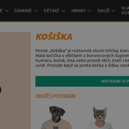
VLA
É
DÁMSKÉ
DĚTSKÉ
HRNKY
DALŠÍ
POT
KOŠIŠKA
Potisk „Košiška“ je roztomilá slovní hříčka, kte
Malá kočička s tělíčkem z borovicových šupinek
humoru, koček, lesa nebo prostě těch, kteří ch
uvidí. Protože když se potká kočka a šiška, vzni
NATISKNI SI 
ZBOŽÍ S POTISKEM