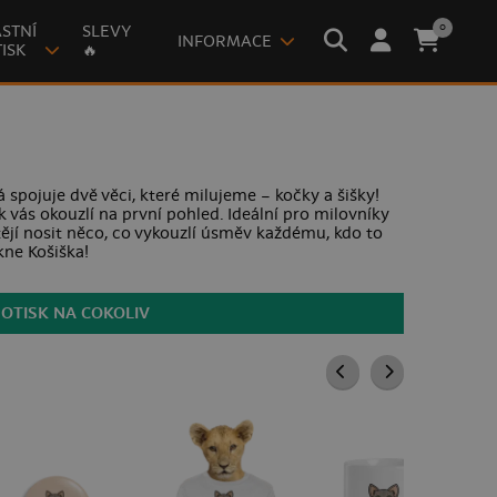
0
STNÍ
SLEVY
INFORMACE
ISK
🔥
rá spojuje dvě věci, které milujeme – kočky a šišky!
 vás okouzlí na první pohled. Ideální pro milovníky
tějí nosit něco, co vykouzlí úsměv každému, kdo to
kne Košiška!
POTISK NA COKOLIV