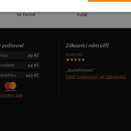
Ve formě
Fušál
 poštovné
Zákazníci nám věří
hodnotí:
ísta
49 Kč
řevodem
44 Kč
„Spolehlivost.“
 dobírku
149 Kč
Další hodnocení od zákazníků
štovném zde