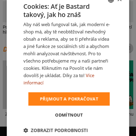
Cookies: Ať je Bastard
Puč
takový, jak ho znáš
CZECH
Autor potisku
Aby náš web fungoval tak, jak moderní e-
SLOVAK
Potisk nejen pro elektrikáře, ale i pro všechny, co si neodpustí
shop má, aby tě neobtěžoval nevhodný
hlášku: "No ty vago!" nebo "No ty wago!"
obsah a reklama, aby se ti přehrála videa
a jiné funkce ze sociálních sítí a abychom
DALŠÍ POTISKY ZE STEJNÉ KATEGORIE
mohli analyzovat návštěvnost. Pro to
všechno potřebujeme my a naši partneři
cookies. Kliknutím na Povolit vše nám
dovolíš je ukládat. Díky za to!
Více
informací
PŘIJMOUT A POKRAČOVAT
Zase práce?
Miluju válení
Občas si rýpnu
ODMÍTNOUT
ZOBRAZIT PODROBNOSTI