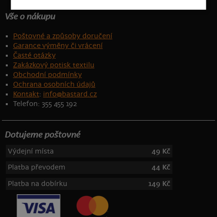
Vše o nákupu
Poštovné a způsoby doručení
Garance výměny či vrácení
Časté otázky
Zakázkový potisk textilu
Obchodní podmínky
Ochrana osobních údajů
Kontakt
:
info@bastard.cz
Telefon: 355 455 192
Dotujeme poštovné
Výdejní místa
49 Kč
Platba převodem
44 Kč
Platba na dobírku
149 Kč