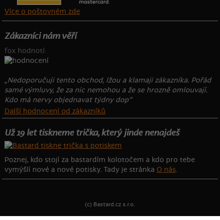
Více o poštovném zde
Zákazníci nám věří
fox hodnotí:
„Nedoporučuji tento obchod, lžou a klamaji zákazníka. Pořád
samé výmluvy, že za nic nemohou a že se hrozně omlouvají.
Kdo má nervy objednavat týdny dop“
Další hodnocení od zákazníků
Už 19 let tiskneme trička, který jinde nenajdeš
Poznej, kdo stojí za bastardím kolotočem a kdo pro tebe
vymýšlí nové a nové potisky. Tady je stránka
O nás
.
(c) Bastard.cz s.r.o.