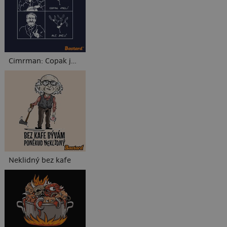
Cimrman: Copak jmelí
Neklidný bez kafe