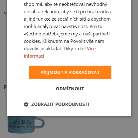
shop má, aby tě neobtěžoval nevhodný
obsah a reklama, aby se ti přehrála videa
vak
a jiné funkce ze sociálních sítí a abychom
249 Kč
mohli analyzovat návštěvnost. Pro to
všechno potřebujeme my a naši partneři
cookies. Kliknutím na Povolit vše nám
dovolíš je ukládat. Díky za to!
Více
informací
PŘIJMOUT A POKRAČOVAT
polštář
ODMÍTNOUT
399 Kč
ZOBRAZIT PODROBNOSTI