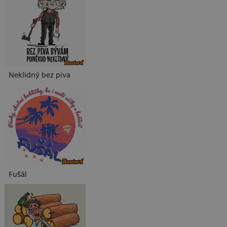
Neklidný bez piva
Fušál