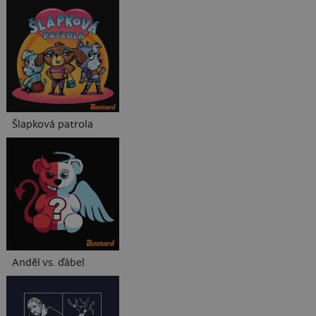
Šlapková patrola
Anděl vs. ďábel