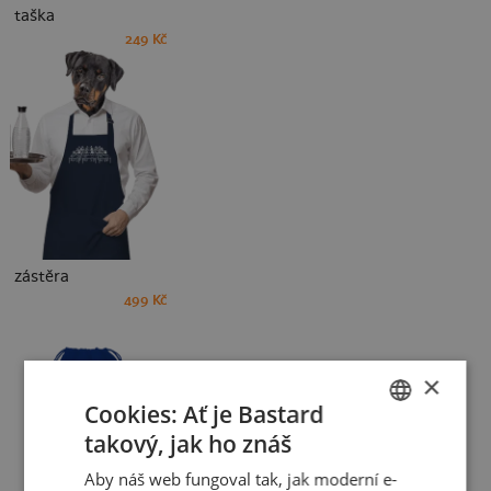
taška
249 Kč
zástěra
499 Kč
×
Cookies: Ať je Bastard
takový, jak ho znáš
CZECH
Aby náš web fungoval tak, jak moderní e-
SLOVAK