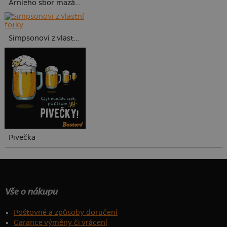
Arnieho sbor mazáků
Simpsonovi z vlastní fotky
Pivečka
Vše o nákupu
Poštovné a způsoby doručení
Garance výměny či vrácení