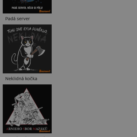
Padá server
Neklidná kočka