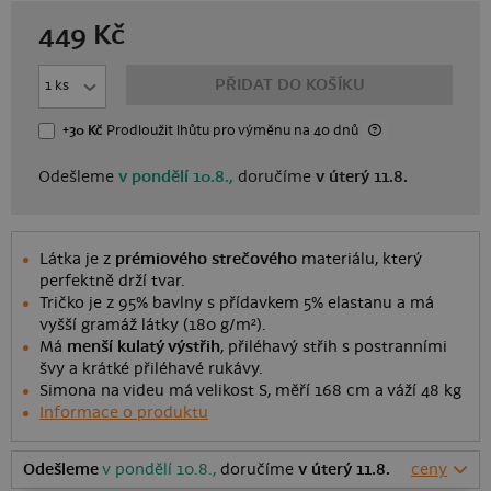
449
Kč
PŘIDAT DO KOŠÍKU
+30 Kč
Prodloužit lhůtu
pro výměnu
na 40 dnů
Odešleme
v pondělí 10.8.,
doručíme
v úterý 11.8.
Látka je z
prémiového strečového
materiálu, který
perfektně drží tvar.
Tričko je z 95% bavlny s přídavkem 5% elastanu a má
vyšší gramáž látky (180 g/m²).
Má
menší kulatý výstřih
, přiléhavý střih s postranními
švy a krátké přiléhavé rukávy.
Simona na videu má velikost S, měří 168 cm a váží 48 kg
Informace o produktu
Odešleme
v pondělí 10.8.,
doručíme
v úterý 11.8.
ceny