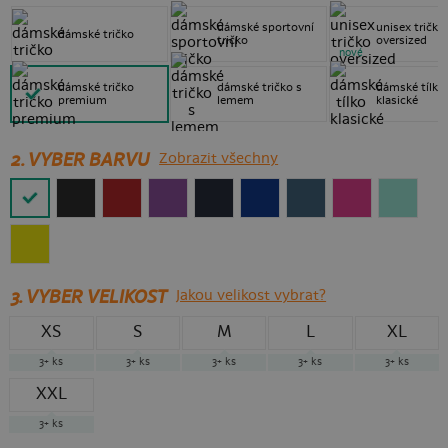
dámské sportovní
unisex tričko
dámské tričko
tričko
oversized
nové
dámské tričko
dámské tričko s
dámské tílko
premium
lemem
klasické
2. VYBER BARVU
Zobrazit všechny
3.
VYBER VELIKOST
Jakou velikost vybrat?
XS
S
M
L
XL
3+
ks
3+
ks
3+
ks
3+
ks
3+
ks
XXL
3+
ks