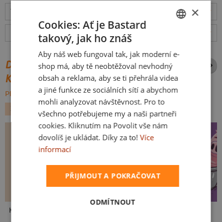
×
Tabulka velikostí
: Jakou vybrat?
rozměry
Cookies: Ať je Bastard
Hodnocení:
4.92
(
159
recenzí)
více
takový, jak ho znáš
CZECH
Aby náš web fungoval tak, jak moderní e-
SLOVAK
DALŠÍ POTISKY ZE STEJNÉ
shop má, aby tě neobtěžoval nevhodný
KATEGORIE
obsah a reklama, aby se ti přehrála videa
a jiné funkce ze sociálních sítí a abychom
PROCHÁZET VŠE:
mohli analyzovat návštěvnost. Pro to
ZVÍŘÁTKA
KOČKY
všechno potřebujeme my a naši partneři
cookies. Kliknutím na Povolit vše nám
dovolíš je ukládat. Díky za to!
Více
informací
PŘIJMOUT A POKRAČOVAT
ODMÍTNOUT
Kakat-du
V pressu
Ve formě