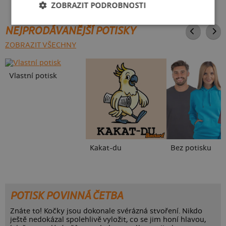
ZOBRAZIT PODROBNOSTI
NEJPRODÁVANĚJŠÍ POTISKY
ZOBRAZIT VŠECHNY
Vlastní potisk
Kakat-du
Bez potisku
POTISK POVINNÁ ČETBA
Znáte to! Kočky jsou dokonale svérázná stvoření. Nikdo
ještě nedokázal spolehlivě vyložit, co se jim honí hlavou,