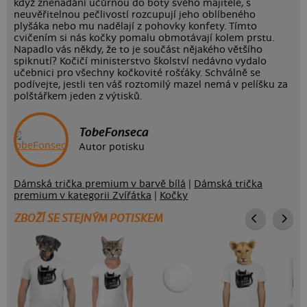
když znenadání učůrnou do boty svého majitele, s
neuvěřitelnou pečlivostí rozcupují jeho oblíbeného
plyšáka nebo mu nadělají z pohovky konfety. Tímto
cvičením si nás kočky pomalu obmotávají kolem prstu.
Napadlo vás někdy, že to je součást nějakého většího
spiknutí? Kočičí ministerstvo školství nedávno vydalo
učebnici pro všechny kočkovité rošťáky. Schválně se
podívejte, jestli ten váš roztomilý mazel nemá v pelíšku za
polštářkem jeden z výtisků.
TobeFonseca
Autor potisku
Dámská trička premium v barvě bílá
|
Dámská trička
premium v kategorii Zvířátka
|
Kočky
ZBOŽÍ SE STEJNÝM POTISKEM