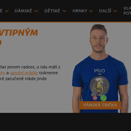
VLA
É
DÁMSKÉ
DĚTSKÉ
HRNKY
DALŠÍ
POT
 VTIPNÝM
O
lat jenom radost, u nás máš z
iny
a
spodní prádlo
tiskneme
ré zaručeně nikde jinde
PÁNSKÁ TRIČKA