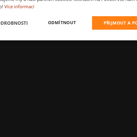
o!
Více informací
ODMÍTNOUT
ODROBNOSTI
PŘIJMOUT A 