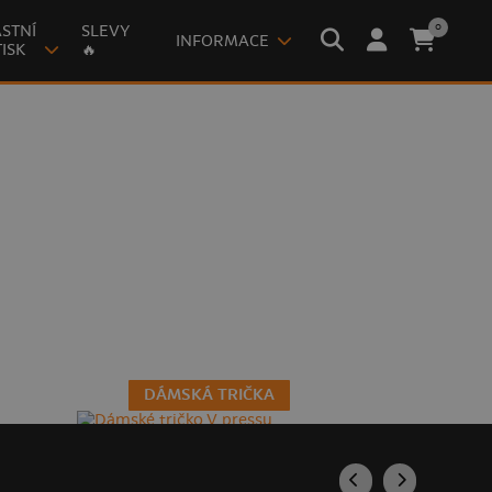
0
STNÍ
SLEVY
INFORMACE
ISK
🔥
DÁMSKÁ TRIČKA