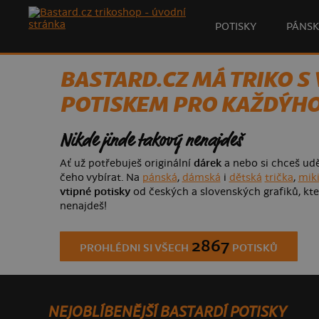
POTISKY
PÁNSK
BASTARD.CZ MÁ TRIKO S
POTISKEM PRO KAŽDÝH
Nikde jinde takový nenajdeš
Ať už potřebuješ originální
dárek
a nebo si chceš udě
čeho vybírat. Na
pánská
,
dámská
i
dětská
trička
,
mik
vtipné potisky
od českých a slovenských grafiků, kte
nenajdeš!
2867
PROHLÉDNI SI VŠECH
POTISKŮ
NEJOBLÍBENĚJŠÍ BASTARDÍ POTISKY