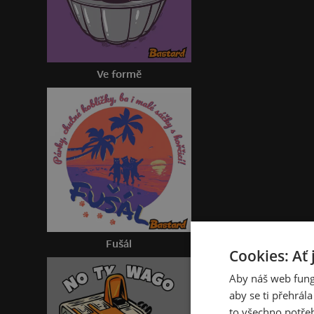
Ve formě
Fušál
Cookies: Ať 
Aby náš web fung
aby se ti přehrál
to všechno potřeb