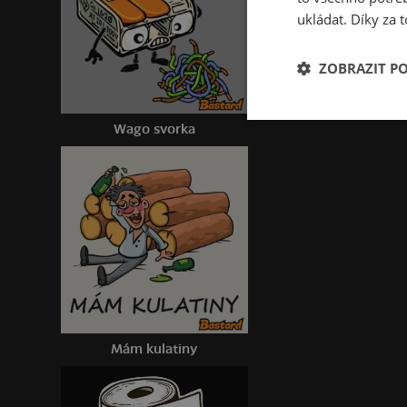
ukládat. Díky za t
ZOBRAZIT P
Wago svorka
Mám kulatiny