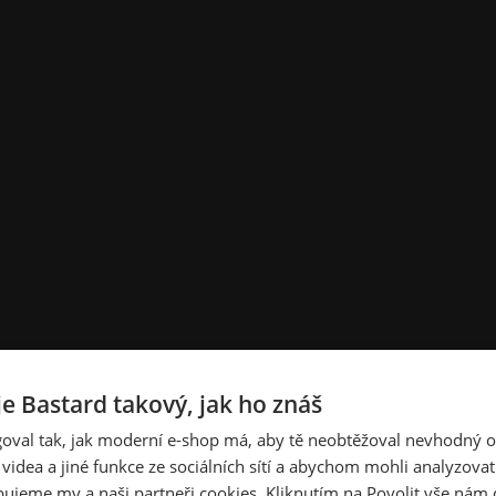
je Bastard takový, jak ho znáš
oval tak, jak moderní e-shop má, aby tě neobtěžoval nevhodný o
a videa a jiné funkce ze sociálních sítí a abychom mohli analyzova
ujeme my a naši partneři cookies. Kliknutím na Povolit vše nám d