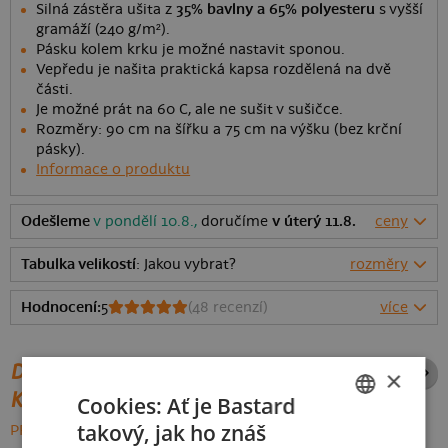
Silná zástěra ušita z
35% bavlny a 65% polyesteru
s vyšší
gramáží (240 g/m²).
Pásku kolem krku je možné nastavit sponou.
Vepředu je našita praktická kapsa rozdělená na dvě
části.
Je možné prát na 60 C, ale ne sušit v sušičce.
Rozměry: 90 cm na šířku a 75 cm na výšku (bez krční
pásky).
Informace o produktu
Odešleme
v pondělí 10.8.,
doručíme
v úterý 11.8.
ceny
Tabulka velikostí
: Jakou vybrat?
rozměry
Hodnocení:
5
(
48
recenzí)
více
DALŠÍ POTISKY ZE STEJNÉ
×
KATEGORIE
Cookies: Ať je Bastard
takový, jak ho znáš
PROCHÁZET VŠE:
CZECH