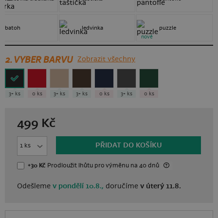
batoh
ledvinka
puzzle
nové
2. VYBER BARVU
Zobrazit všechny
3+ ks
0 ks
3+ ks
3+ ks
0 ks
3+ ks
0 ks
499
Kč
PŘIDAT DO KOŠÍKU
+30 Kč
Prodloužit lhůtu
pro výměnu
na 40 dnů
Odešleme
v pondělí 10.8.,
doručíme
v úterý 11.8.