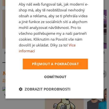
ZVÍŘÁTKA
KOČKY
Aby náš web fungoval tak, jak moderní e-
SLOVAK
shop má, aby tě neobtěžoval nevhodný
obsah a reklama, aby se ti přehrála videa
a jiné funkce ze sociálních sítí a abychom
mohli analyzovat návštěvnost. Pro to
všechno potřebujeme my a naši partneři
cookies. Kliknutím na Povolit vše nám
dovolíš je ukládat. Díky za to!
Více
informací
Kakat-du
V pressu
Ve formě
PŘIJMOUT A POKRAČOVAT
NEJPRODÁVANĚJŠÍ POTISKY
ODMÍTNOUT
ZOBRAZIT VŠECHNY
ZOBRAZIT PODROBNOSTI
Vlastní potisk