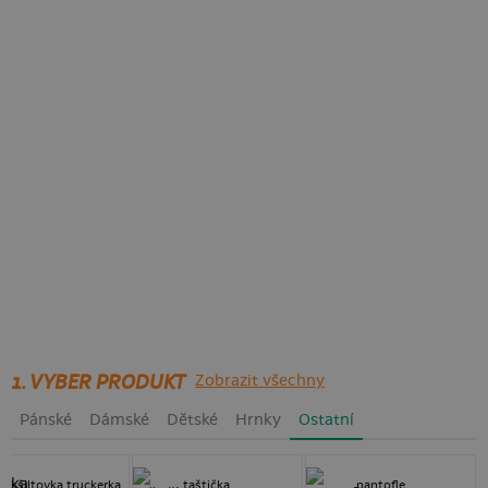
1. VYBER PRODUKT
Zobrazit všechny
Pánské
Dámské
Dětské
Hrnky
Ostatní
kšiltovka truckerka
taštička
pantofle