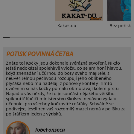
Kakat-du
Bez potisku
POTISK POVINNÁ ČETBA
Znáte to! Kočky jsou dokonale svérázná stvoření. Nikdo
ještě nedokázal spolehlivě vyložit, co se jim honí hlavou,
když znenadání učůrnou do boty svého majitele, s
neuvěřitelnou pečlivostí rozcupují jeho oblíbeného
plyšáka nebo mu nadělají z pohovky konfety. Tímto
cvičením si nás kočky pomalu obmotávají kolem prstu.
Napadlo vás někdy, že to je součást nějakého většího
spiknutí? Kočičí ministerstvo školství nedávno vydalo
učebnici pro všechny kočkovité rošťáky. Schválně se
podívejte, jestli ten váš roztomilý mazel nemá v pelíšku za
polštářkem jeden z výtisků.
TobeFonseca