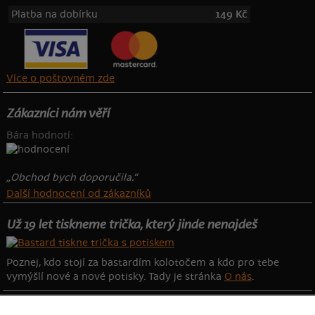
Platba na dobírku
149 Kč
Více o poštovném zde
Zákazníci nám věří
Bára hodnotí:
„Obchod bych doporučila.“
Další hodnocení od zákazníků
Už 19 let tiskneme trička, který jinde nenajdeš
Poznej, kdo stojí za bastardím kolotočem a kdo pro tebe
vymýšlí nové a nové potisky. Tady je stránka
O nás
.
sekce