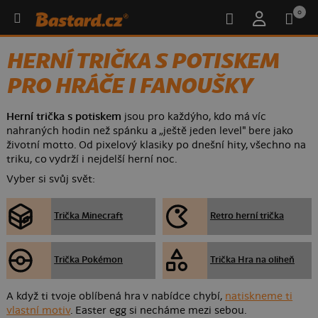
0
HERNÍ TRIČKA S POTISKEM
PRO HRÁČE I FANOUŠKY
Herní trička s potiskem
jsou pro každýho, kdo má víc
nahraných hodin než spánku a „ještě jeden level" bere jako
životní motto. Od pixelový klasiky po dnešní hity, všechno na
triku, co vydrží i nejdelší herní noc.
Vyber si svůj svět:
Trička Minecraft
Retro herní trička
Trička Pokémon
Trička Hra na oliheň
A když ti tvoje oblíbená hra v nabídce chybí,
natiskneme ti
vlastní motiv
. Easter egg si necháme mezi sebou.