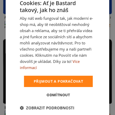
Cookies: Ať je Bastard
takový, jak ho znáš
CZECH
Pokémon burger pánské tričko Royal Blue
Pokémon burger dětské tričko Roy
Aby náš web fungoval tak, jak moderní e-
SLOVAK
shop má, aby tě neobtěžoval nevhodný
+30 barev
+14 barev
429 Kč
399 Kč
XS
S
M
L
XL
XXL
3XL
4XL
2
4
6
8
10
12
obsah a reklama, aby se ti přehrála videa
5XL
a jiné funkce ze sociálních sítí a abychom
mohli analyzovat návštěvnost. Pro to
všechno potřebujeme my a naši partneři
cookies. Kliknutím na Povolit vše nám
dovolíš je ukládat. Díky za to!
Více
informací
PŘIJMOUT A POKRAČOVAT
ODMÍTNOUT
5 Samyc pánské tričko Black
5 Samyc dětské tričko Black
ZOBRAZIT PODROBNOSTI
+25 barev
+11 barev