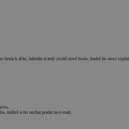
 hesla k účtu. Jakmile si tedy zvolíš nové heslo, budeš ho moct vyplnit
novu.
/a, můžeš si ho nechat poslat na e-mail.