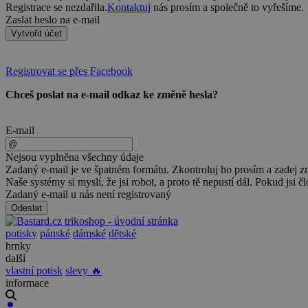
Registrace se nezdařila.
Kontaktuj
nás prosím a společně to vyřešíme.
Zaslat heslo na e-mail
Vytvořit účet
Registrovat se přes Facebook
Chceš poslat na e-mail odkaz ke změně hesla?
E-mail
Nejsou vyplněna všechny údaje
Zadaný e-mail je ve špatném formátu. Zkontroluj ho prosím a zadej z
Naše systémy si myslí, že jsi robot, a proto tě nepustí dál. Pokud jsi č
Zadaný e-mail u nás není registrovaný
Odeslat
potisky
pánské
dámské
dětské
hrnky
další
vlastní potisk
slevy 🔥
informace