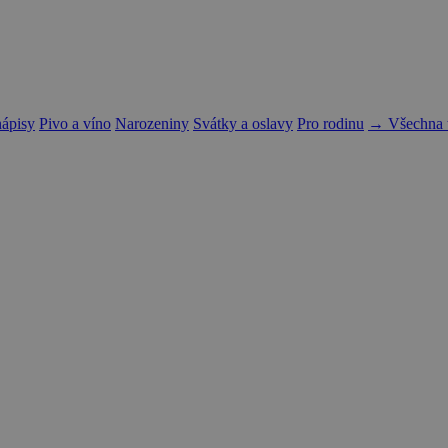
nápisy
Pivo a víno
Narozeniny
Svátky a oslavy
Pro rodinu
→ Všechna t