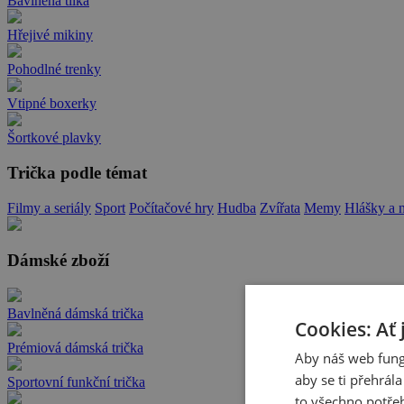
Bavlněná tílka
Hřejivé mikiny
Pohodlné trenky
Vtipné boxerky
Šortkové plavky
Trička podle témat
Filmy a seriály
Sport
Počítačové hry
Hudba
Zvířata
Memy
Hlášky a 
Dámské zboží
Bavlněná dámská trička
Cookies: Ať 
Prémiová dámská trička
Aby náš web fung
aby se ti přehrál
Sportovní funkční trička
to všechno potřeb