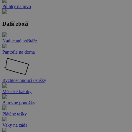
Půllitry na pivo
Další zboží
Naducané polštáře
Pantofle na doma
Rychloschnoucí osušky
Městské batohy
Barevné ponožky
Plátěné tašky
Vaky na záda