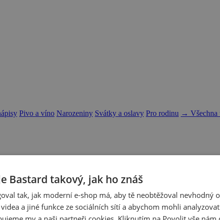
nápisy
Pivo a víno
Narozeniny
Svátky a oslavy
Pro rodinu
→ Všechna t
je Bastard takový, jak ho znáš
oval tak, jak moderní e-shop má, aby tě neobtěžoval nevhodný o
a videa a jiné funkce ze sociálních sítí a abychom mohli analyzova
ujeme my a naši partneři cookies. Kliknutím na Povolit vše nám d