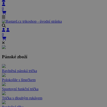
0
0
Pánské zboží
Bavlněná pánská trička
Polokošile s límečkem
Sportovní funkční trička
Trička s dlouhým rukávem