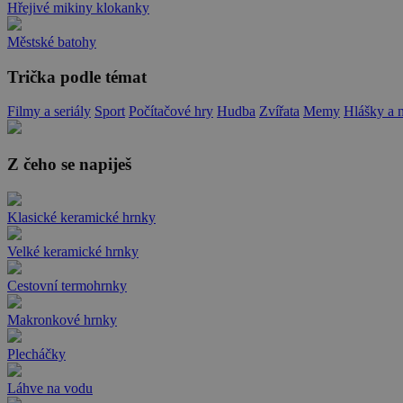
Hřejivé mikiny klokanky
Městské batohy
Trička podle témat
Filmy a seriály
Sport
Počítačové hry
Hudba
Zvířata
Memy
Hlášky a 
Z čeho se napiješ
Klasické keramické hrnky
Velké keramické hrnky
Cestovní termohrnky
Makronkové hrnky
Plecháčky
Láhve na vodu