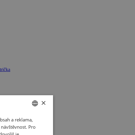
rička
×
bsah a reklama,
CZECH
t návštěvnost. Pro
SLOVAK
ovolíš je