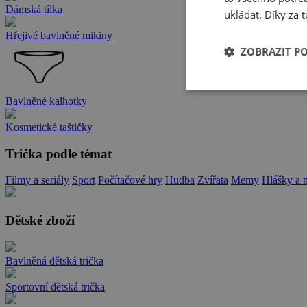
Dámská tílka
ukládat. Díky za t
Hřejivé bavlněné mikiny
ZOBRAZIT P
Bavlněné kalhotky
Kosmetické taštičky
Trička podle témat
Filmy a seriály
Sport
Počítačové hry
Hudba
Zvířata
Memy
Hlášky a 
Dětské zboží
Bavlněná dětská trička
Sportovní dětská trička