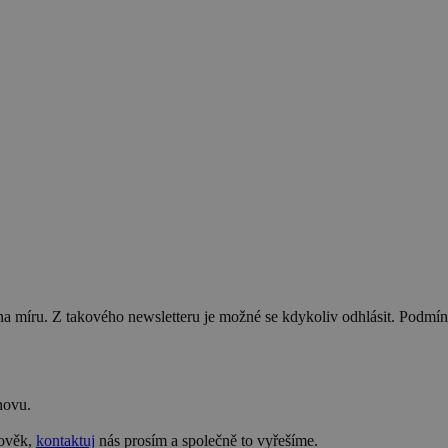
na míru. Z takového newsletteru je možné se kdykoliv odhlásit. Podmí
novu.
lověk,
kontaktuj
nás prosím a společně to vyřešíme.