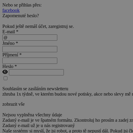
Nebo se přihlas přes:
facebook
Zapomenuté heslo?
Pokud ještě nemáš účet,
zaregistruj se
.
E-mail *
Jméno *
Příjmení *
Heslo *
Souhlasím se zasíláním newsletteru
zhruba 1x týdně, ve kterém budou nové potisky, akce nebo slevy mě 
zobrazit vše
Nejsou vyplněna všechny údaje
Zadaný e-mail je ve špatném formátu. Zkontroluj ho prosím a zadej z
Zadaný e-mail už je u nás registrovaný
Naše systémy si myslí, že jsi robot, a proto tě nepustí dál. Pokud jsi č