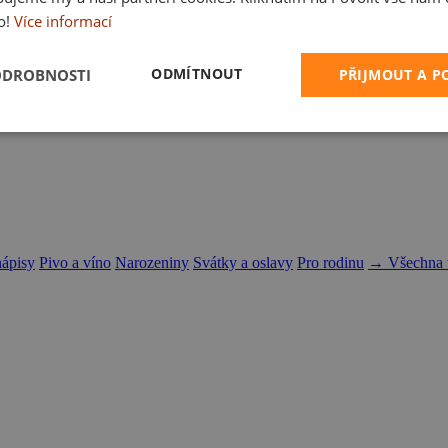
o!
Více informací
ODMÍTNOUT
ODROBNOSTI
PŘIJMOUT A 
nápisy
Pivo a víno
Narozeniny
Svátky a oslavy
Pro rodinu
→ Všechna t