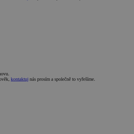
novu.
lověk,
kontaktuj
nás prosím a společně to vyřešíme.