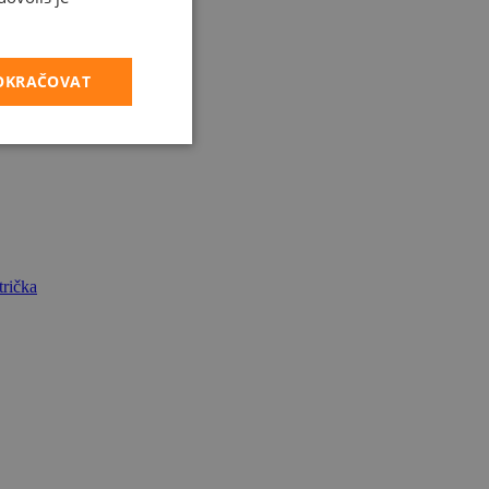
POKRAČOVAT
rička