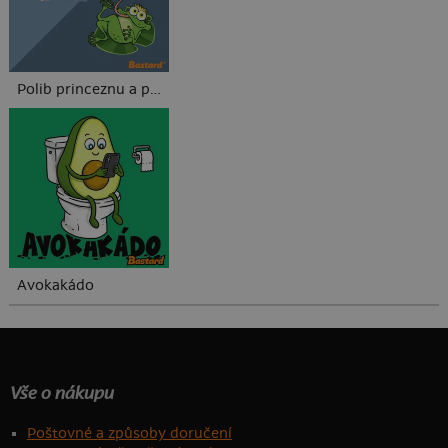
Polib princeznu a prince
Avokakádo
Vše o nákupu
Poštovné a způsoby doručení