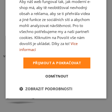
Aby náš web fungoval tak, jak moderní e-
499 Kč
SLOVAK
shop má, aby tě neobtěžoval nevhodný
obsah a reklama, aby se ti přehrála videa
a jiné funkce ze sociálních sítí a abychom
mohli analyzovat návštěvnost. Pro to
všechno potřebujeme my a naši partneři
cookies. Kliknutím na Povolit vše nám
dovolíš je ukládat. Díky za to!
Více
informací
vak
249 Kč
PŘIJMOUT A POKRAČOVAT
ODMÍTNOUT
ZOBRAZIT PODROBNOSTI