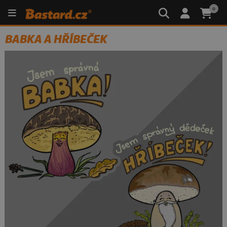
0
BABKA A HŘÍBEČEK