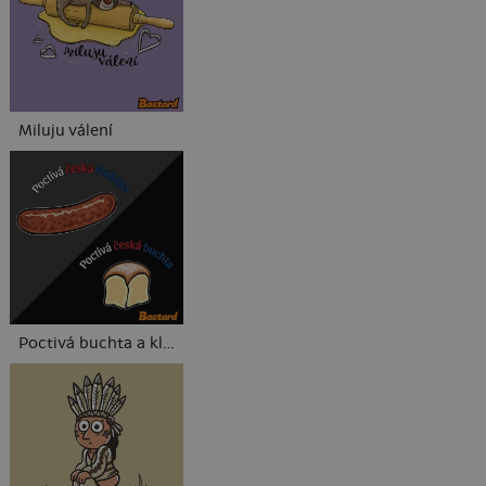
Miluju válení
Poctivá buchta a klobása