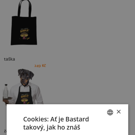
taška
249 Kč
×
Cookies: Ať je Bastard
takový, jak ho znáš
CZECH
zástěra