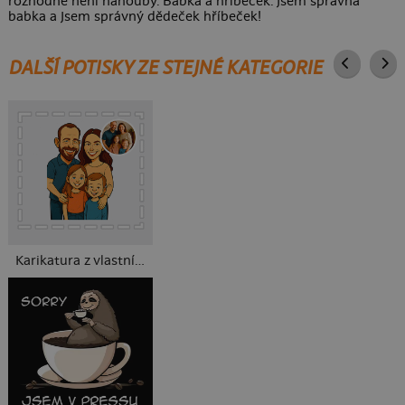
rozhodně není nahouby. Babka a hříbeček. Jsem správná
babka a Jsem správný dědeček hříbeček!
DALŠÍ POTISKY ZE STEJNÉ KATEGORIE
Karikatura z vlastní fotky