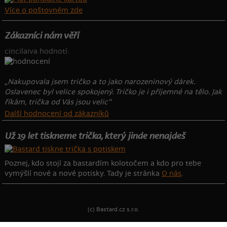
Více o poštovném zde
Zákazníci nám věří
cincilaiva hodnotí:
„Nakupovala jsem tričko a to jako narozeninový dárek.
Oslavenec byl velice spokojený. Tričko je i příjemné na tělo. Jak
říkám, trička od Vás jsou velic“
Další hodnocení od zákazníků
Už 19 let tiskneme trička, který jinde nenajdeš
Poznej, kdo stojí za bastardím kolotočem a kdo pro tebe
vymýšlí nové a nové potisky. Tady je stránka
O nás
.
(c) Bastard.cz s.r.o.