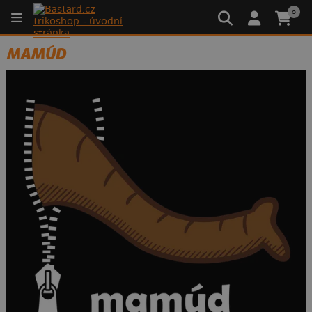
0
MAMÚD