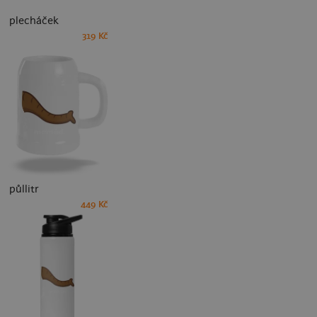
plecháček
319 Kč
půllitr
449 Kč