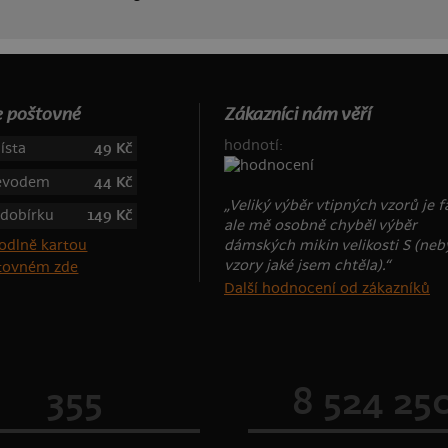
 poštovné
Zákazníci nám věří
hodnotí:
ísta
49 Kč
řevodem
44 Kč
„Veliký výběr vtipných vzorů je f
 dobírku
149 Kč
ale mě osobně chyběl výběr
dámských mikin velikosti S (neb
vzory jaké jsem chtěla).“
štovném zde
Další hodnocení od zákazníků
355
8 524 25