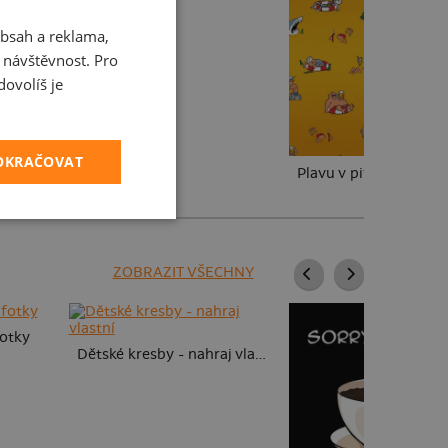
bsah a reklama,
CZECH
t návštěvnost. Pro
SLOVAK
ovolíš je
POKRAČOVAT
Plavu v pivu
ZOBRAZIT VŠECHNY
fotky
Dětské kresby - nahraj vlastní