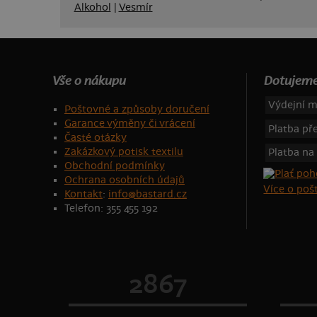
Alkohol
|
Vesmír
Vše o nákupu
Dotujeme
Výdejní m
Poštovné a způsoby doručení
Garance výměny či vrácení
Platba p
Časté otázky
Zakázkový potisk textilu
Platba na
Obchodní podmínky
Ochrana osobních údajů
Více o po
Kontakt
:
info@bastard.cz
Telefon: 355 455 192
2867