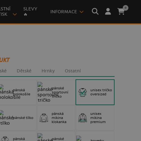
0
STNÍ
SLEVY
INFORMACE
ISK
🔥
UKT
ské
Dětské
Hrnky
Ostatní
pánské
pánská
unisex tričko
sportovní
polokošile
oversized
nové
tričko
pánská
unisex
pánské tílko
mikina
mikina
nové
klokanka
premium
pánská
pánské
boxerky