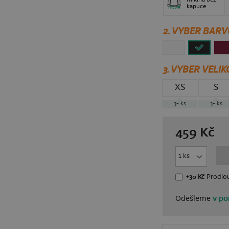
kapuce
nové
2. VYBER BARV
3.
VYBER VELIK
XS
S
3+
ks
3+
ks
459
Kč
+30 Kč
Prodlou
Odešleme
v po