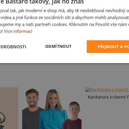
je Bastard takový, jak ho znáš
oval tak, jak moderní e-shop má, aby tě neobtěžoval nevhodný o
a videa a jiné funkce ze sociálních sítí a abychom mohli analyzova
ujeme my a naši partneři cookies. Kliknutím na Povolit vše nám d
o!
Více informací
ODMÍTNOUT
ODROBNOSTI
PŘIJMOUT A 
Pivo volá
Český koupák
Karikatura z vlastní 