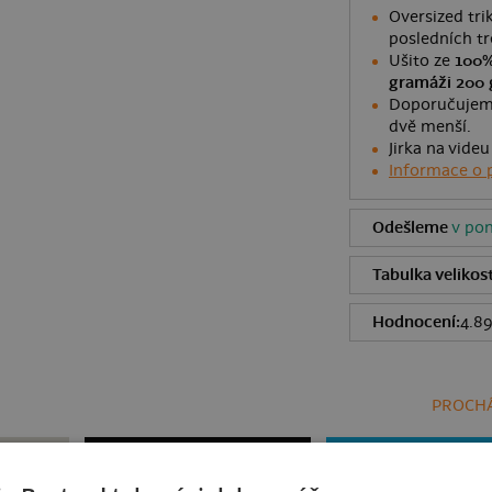
Oversized tri
posledních t
Ušito ze
100%
gramáži 200 
Doporučujeme 
dvě menší.
Jirka na videu
Informace o 
Odešleme
v pon
Tabulka velikost
Hodnocení:
4.8
PROCHÁ