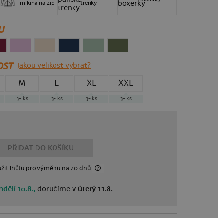
mikina na zip
trenky
U
OST
Jakou velikost vybrat?
M
L
XL
XXL
3+
ks
3+
ks
3+
ks
3+
ks
PŘIDAT DO KOŠÍKU
žit lhůtu
pro výměnu
na 40 dnů
ndělí 10.8.,
doručíme
v úterý 11.8.