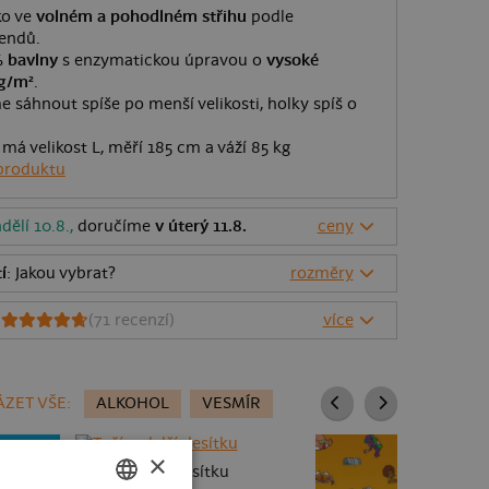
ko ve
volném a pohodlném střihu
podle
rendů.
 bavlny
s enzymatickou úpravou o
vysoké
g/m²
.
sáhnout spíše po menší velikosti, holky spíš o
 má velikost L, měří 185 cm a váží 85 kg
produktu
dělí 10.8.,
doručíme
v úterý 11.8.
ceny
í
: Jakou vybrat?
rozměry
9
(
71
recenzí)
více
ZET VŠE:
ALKOHOL
VESMÍR
×
Točím další desítku