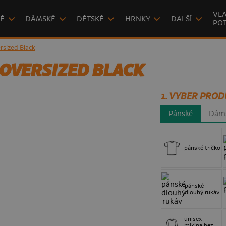
VLA
É
DÁMSKÉ
DĚTSKÉ
HRNKY
DALŠÍ
POT
rsized Black
 OVERSIZED BLACK
1. VYBER PROD
Pánské
Dám
pánské tričko
pánské
dlouhý rukáv
unisex
mikina bez