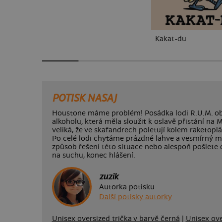
Kakat-du
POTISK NASAJ
Houstone máme problém! Posádka lodi R.U.M. ob
alkoholu, která měla sloužit k oslavě přistání na M
veliká, že ve skafandrech poletují kolem raketoplán
Po celé lodi chytáme prázdné lahve a vesmírný ma
způsob řešení této situace nebo alespoň pošlete 
na suchu, konec hlášení.
zuzik
Autorka potisku
Další potisky autorky
Unisex oversized trička v barvě černá
|
Unisex ove