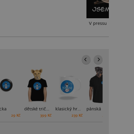
V pressu
cka
dětské tričko
klasický hrnek
pánská polokošile
29 Kč
399 Kč
239 Kč
449 Kč