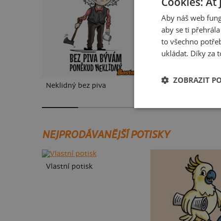
Cookies: Ať 
Aby náš web fung
aby se ti přehrál
to všechno potřeb
ukládat. Díky za t
ZOBRAZIT P
Neklidný bez piva
Mám kulatiny
NEJPRODÁVANĚJŠÍ POTISKY
Vlastní potisk