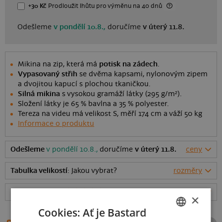
+30 Kč
Prodloužit lhůtu
pro výměnu
na 40 dnů
Odešleme
v pondělí 10.8.,
doručíme
v úterý 11.8.
Mikina na zip, která má
potisk na zádech
.
Vypasovaný střih
se dvěma kapsami, nylonovým zipem
a dvojitou kapucí s plochou tkaničkou.
Silná mikina
s vysokou gramáží látky (295 g/m²).
Složení látky je 65 % bavlna a 35 % polyester.
Tereza na videu má velikost S, měří 174 cm a váží 50 kg
Informace o produktu
Odešleme
v pondělí 10.8.,
doručíme
v úterý 11.8.
ceny
Tabulka velikostí
: Jakou vybrat?
rozměry
Hodnocení:
4.96
(
25
recenzí)
více
×
Cookies: Ať je Bastard