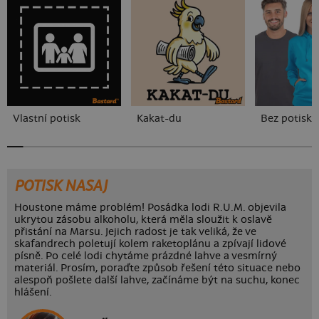
Vlastní potisk
Kakat-du
Bez potisku
POTISK NASAJ
Houstone máme problém! Posádka lodi R.U.M. objevila
ukrytou zásobu alkoholu, která měla sloužit k oslavě
přistání na Marsu. Jejich radost je tak veliká, že ve
skafandrech poletují kolem raketoplánu a zpívají lidové
písně. Po celé lodi chytáme prázdné lahve a vesmírný
materiál. Prosím, poraďte způsob řešení této situace nebo
alespoň pošlete další lahve, začínáme být na suchu, konec
hlášení.