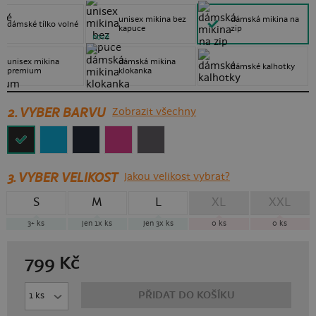
unisex mikina bez
dámská mikina na
dámské tílko volné
kapuce
zip
nové
unisex mikina
dámská mikina
dámské kalhotky
premium
klokanka
2. VYBER BARVU
Zobrazit všechny
3.
VYBER VELIKOST
Jakou velikost vybrat?
S
M
L
XL
XXL
3+
ks
jen 1x
ks
jen 3x
ks
0
ks
0
ks
799
Kč
PŘIDAT DO KOŠÍKU