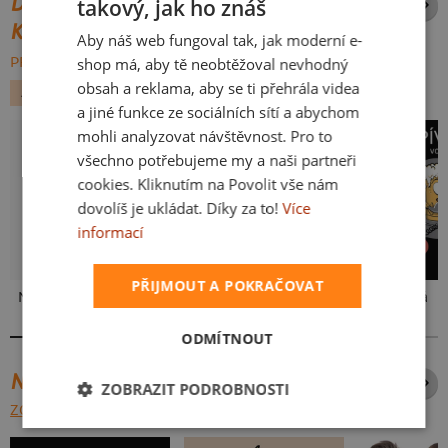
DALŠÍ POTISKY ZE STEJNÉ
takový, jak ho znáš
CZECH
KATEGORIE
Aby náš web fungoval tak, jak moderní e-
SLOVAK
shop má, aby tě neobtěžoval nevhodný
PROCHÁZET VŠE:
obsah a reklama, aby se ti přehrála videa
ALKOHOL
VESMÍR
a jiné funkce ze sociálních sítí a abychom
mohli analyzovat návštěvnost. Pro to
všechno potřebujeme my a naši partneři
cookies. Kliknutím na Povolit vše nám
dovolíš je ukládat. Díky za to!
Více
informací
PŘIJMOUT A POKRAČOVAT
Neklidný bez piva
Mám kulatiny
Pivo volá
ODMÍTNOUT
NEJPRODÁVANĚJŠÍ POTISKY
ZOBRAZIT PODROBNOSTI
ZOBRAZIT VŠECHNY