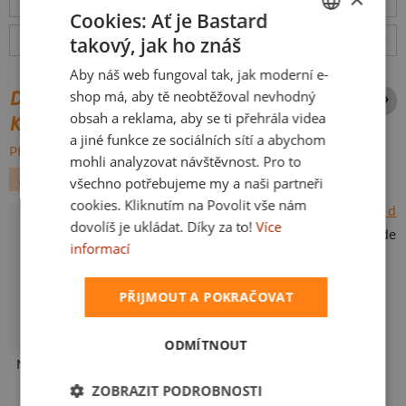
Tabulka velikostí
: Jakou vybrat?
rozměry
Cookies: Ať je Bastard
takový, jak ho znáš
Hodnocení:
4.88
(
379
recenzí)
více
CZECH
Aby náš web fungoval tak, jak moderní e-
SLOVAK
shop má, aby tě neobtěžoval nevhodný
DALŠÍ POTISKY ZE STEJNÉ
obsah a reklama, aby se ti přehrála videa
KATEGORIE
a jiné funkce ze sociálních sítí a abychom
PROCHÁZET VŠE:
mohli analyzovat návštěvnost. Pro to
ALKOHOL
VESMÍR
všechno potřebujeme my a naši partneři
cookies. Kliknutím na Povolit vše nám
dovolíš je ukládat. Díky za to!
Více
Točím další des
informací
PŘIJMOUT A POKRAČOVAT
ODMÍTNOUT
Neklidný bez piva
Mám kulatiny
ZOBRAZIT PODROBNOSTI