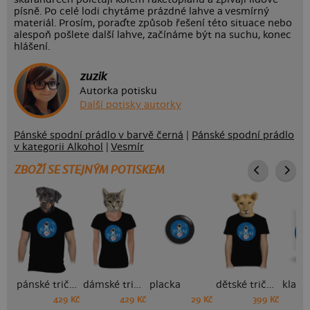
písně. Po celé lodi chytáme prázdné lahve a vesmírný
materiál. Prosím, poraďte způsob řešení této situace nebo
alespoň pošlete další lahve, začínáme být na suchu, konec
hlášení.
zuzik
Autorka potisku
Další potisky autorky
Pánské spodní prádlo v barvě černá
|
Pánské spodní prádlo
v kategorii Alkohol
|
Vesmír
ZBOŽÍ SE STEJNÝM POTISKEM
pánské tričko
dámské tričko
placka
dětské tričko
429 Kč
429 Kč
29 Kč
399 Kč