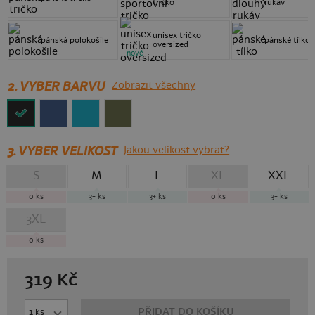
tričko
rukáv
unisex tričko
pánská polokošile
pánské tílko
oversized
nové
2. VYBER BARVU
Zobrazit všechny
3.
VYBER VELIKOST
Jakou velikost vybrat?
S
M
L
XL
XXL
0
ks
3+
ks
3+
ks
0
ks
3+
ks
3XL
0
ks
319
Kč
PŘIDAT DO KOŠÍKU