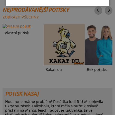
NEJPRODÁVANĚJŠÍ POTISKY
ZOBRAZIT VŠECHNY
Vlastní potisk
Kakat-du
Bez potisku
POTISK NASAJ
Houstone máme problém! Posádka lodi R.U.M. objevila
ukrytou zásobu alkoholu, která měla sloužit k oslavě
přistání na Marsu. Jejich radost je tak veliká, že ve
skafandrech poletují kolem raketoplánu a zpívají lidové