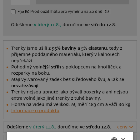
+30 Kč
Prodloužit lhůtu
pro výměnu
na 40 dnů
Odešleme
v úterý 11.8.,
doručíme
ve středu 12.8.
Trenky jsme ušili z
95% bavlny a 5% elastanu
, tedy z
příjemně poddajného materiálu, který v kalhotech
nepřekáží.
Pohodlný
volnější střih
s poklopcem na knoflíček a
rozparky na boku.
Mají vytvarovaný zadek bez středového švu, a tak se
nezařezávají
.
Trenky nejsou upnuté jako bývají boxerky a ani nejsou
extra volné jako jiné trenky z tuhé bavlny.
Honza na videu má velikost M, měří 183 cm a váží 80 kg
Informace o produktu
Odešleme
v úterý 11.8.,
doručíme
ve středu 12.8.
ceny
×