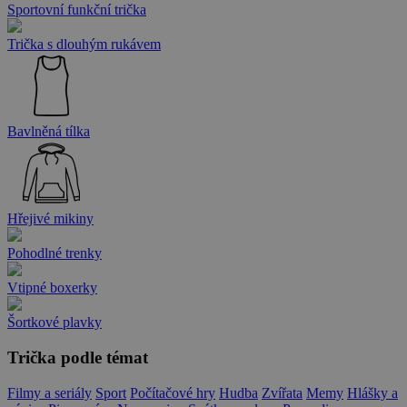
Sportovní funkční trička
Trička s dlouhým rukávem
Bavlněná tílka
Hřejivé mikiny
Pohodlné trenky
Vtipné boxerky
Šortkové plavky
Trička podle témat
Filmy a seriály
Sport
Počítačové hry
Hudba
Zvířata
Memy
Hlášky a