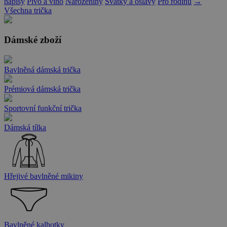
nápisy
Pivo a víno
Narozeniny
Svátky a oslavy
Pro rodinu
→
Všechna trička
Dámské zboží
Bavlněná dámská trička
Prémiová dámská trička
Sportovní funkční trička
Dámská tílka
Hřejivé bavlněné mikiny
Bavlněné kalhotky