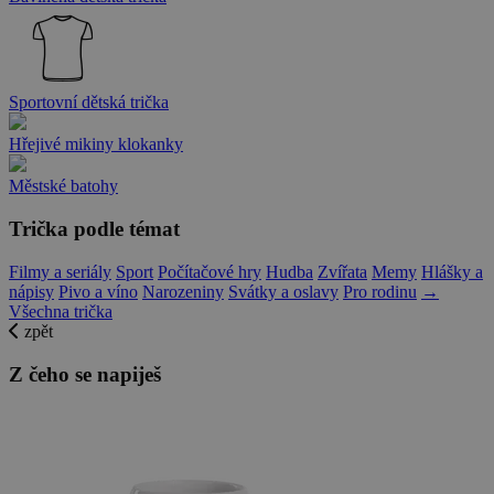
Sportovní dětská trička
Hřejivé mikiny klokanky
Městské batohy
Trička podle témat
Filmy a seriály
Sport
Počítačové hry
Hudba
Zvířata
Memy
Hlášky a
nápisy
Pivo a víno
Narozeniny
Svátky a oslavy
Pro rodinu
→
Všechna trička
zpět
Z čeho se napiješ