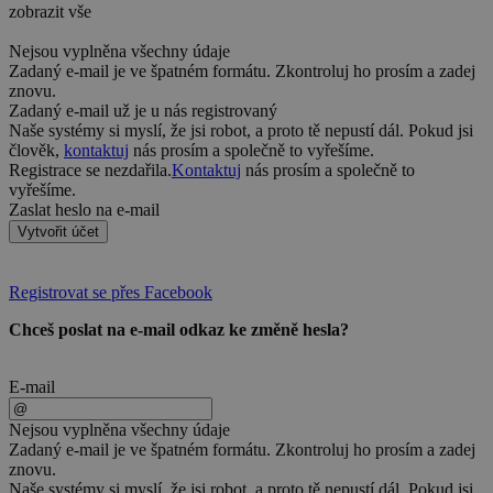
zobrazit vše
Nejsou vyplněna všechny údaje
Zadaný e-mail je ve špatném formátu. Zkontroluj ho prosím a zadej
znovu.
Zadaný e-mail už je u nás registrovaný
Naše systémy si myslí, že jsi robot, a proto tě nepustí dál. Pokud jsi
člověk,
kontaktuj
nás prosím a společně to vyřešíme.
Registrace se nezdařila.
Kontaktuj
nás prosím a společně to
vyřešíme.
Zaslat heslo na e-mail
Vytvořit účet
Registrovat se přes Facebook
Chceš poslat na e-mail odkaz ke změně hesla?
E-mail
Nejsou vyplněna všechny údaje
Zadaný e-mail je ve špatném formátu. Zkontroluj ho prosím a zadej
znovu.
Naše systémy si myslí, že jsi robot, a proto tě nepustí dál. Pokud jsi