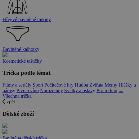
Hřejivé bavlněné mikiny
Bavlněné kalhotky
Kosmetické taštičky
Trička podle témat
Filmy a seriály
Sport
Počítačové hry
Hudba
Zvířata
Memy
Hlášky a
nápisy
Pivo a víno
Narozeniny
Svátky a oslavy
Pro rodinu
→
Všechna trička
zpět
Dětské zboží
Bavlněná dětská trička