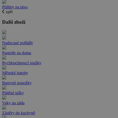
Půllitry na pivo
zpět
Další zboží
Naducané polštáře
Pantofle na doma
Rychloschnoucí osušky
Městské batohy
Barevné ponožky
Plátěné tašky
Vaky na záda
Zástěry do kuchyně