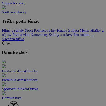
Vtipné boxerky
Šortkové plavky
Trička podle témat
Filmy a seriály
Sport
Počítačové hry
Hudba
Zvířata
Memy
Hlášky a
nápisy
Pivo a víno
Narozeniny
Svátky a oslavy
Pro rodinu
→
Všechna trička
zpět
Dámské zboží
Bavlněná dámská trička
Prémiová dámská trička
Sportovní funkční trička
Dámská tílka