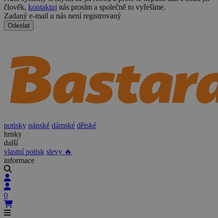
člověk,
kontaktuj
nás prosím a společně to vyřešíme.
Zadaný e-mail u nás není registrovaný
Odeslat
potisky
pánské
dámské
dětské
hrnky
další
vlastní potisk
slevy 🔥
informace
0