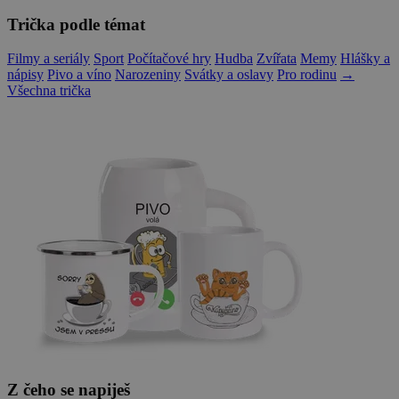
Trička podle témat
Filmy a seriály
Sport
Počítačové hry
Hudba
Zvířata
Memy
Hlášky a
nápisy
Pivo a víno
Narozeniny
Svátky a oslavy
Pro rodinu
→
Všechna trička
Z čeho se napiješ