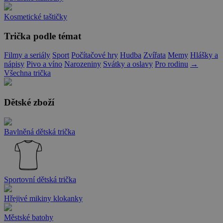
Kosmetické taštičky
Trička podle témat
Filmy a seriály
Sport
Počítačové hry
Hudba
Zvířata
Memy
Hlášky a
nápisy
Pivo a víno
Narozeniny
Svátky a oslavy
Pro rodinu
→
Všechna trička
Dětské zboží
Bavlněná dětská trička
Sportovní dětská trička
Hřejivé mikiny klokanky
Městské batohy