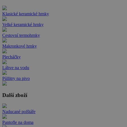
Klasické keramické hrnky
Velké keramické hrnky
Cestovní termohrnky
Makronkové hrnky
Plecháčky
Láhve na vodu
Půllitry na pivo
Další zboží
Naducané polštáře
Pantofle na doma