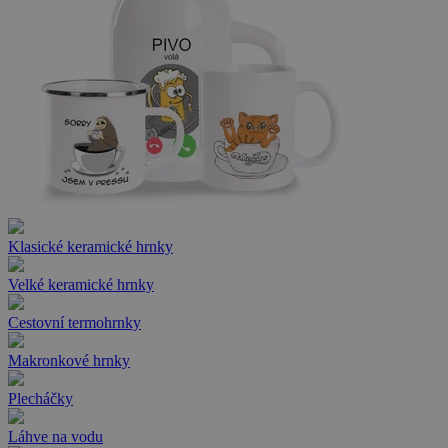
Klasické keramické hrnky
Velké keramické hrnky
Cestovní termohrnky
Makronkové hrnky
Plecháčky
Láhve na vodu