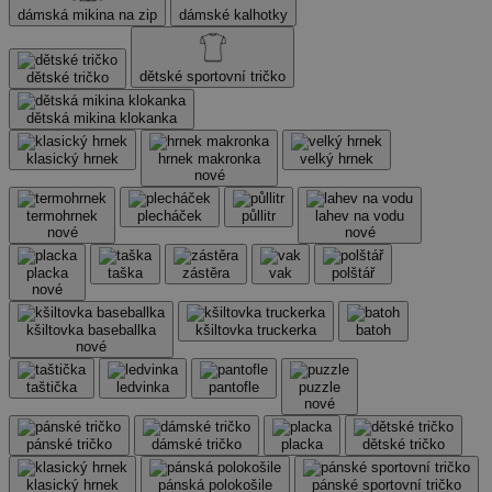
dámská mikina na zip
dámské kalhotky
dětské sportovní tričko
dětské tričko
dětská mikina klokanka
klasický hrnek
hrnek makronka
velký hrnek
nové
termohrnek
plecháček
půllitr
lahev na vodu
nové
nové
placka
taška
zástěra
vak
polštář
nové
kšiltovka baseballka
kšiltovka truckerka
batoh
nové
taštička
ledvinka
pantofle
puzzle
nové
pánské tričko
dámské tričko
placka
dětské tričko
klasický hrnek
pánská polokošile
pánské sportovní tričko