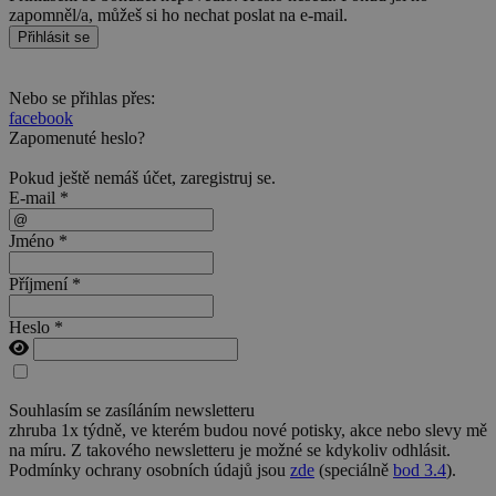
zapomněl/a, můžeš si ho nechat poslat na e-mail.
Přihlásit se
Nebo se přihlas přes:
facebook
Zapomenuté heslo?
Pokud ještě nemáš účet,
zaregistruj se
.
E-mail *
Jméno *
Příjmení *
Heslo *
Souhlasím se zasíláním newsletteru
zhruba 1x týdně, ve kterém budou nové potisky, akce nebo slevy mě
na míru. Z takového newsletteru je možné se kdykoliv odhlásit.
Podmínky ochrany osobních údajů jsou
zde
(speciálně
bod 3.4
).