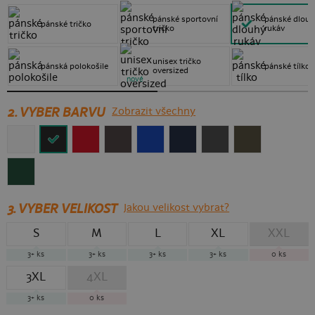
pánské sportovní
pánské dlou
pánské tričko
tričko
rukáv
unisex tričko
pánská polokošile
pánské tílko
oversized
nové
2. VYBER BARVU
Zobrazit všechny
3.
VYBER VELIKOST
Jakou velikost vybrat?
S
M
L
XL
XXL
3+
ks
3+
ks
3+
ks
3+
ks
0
ks
3XL
4XL
3+
ks
0
ks