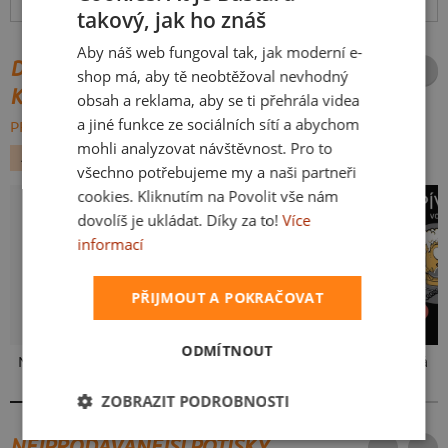
Hodnocení:
4.84
(
81
recenzí)
více
takový, jak ho znáš
CZECH
Aby náš web fungoval tak, jak moderní e-
SLOVAK
DALŠÍ POTISKY ZE STEJNÉ
shop má, aby tě neobtěžoval nevhodný
KATEGORIE
obsah a reklama, aby se ti přehrála videa
a jiné funkce ze sociálních sítí a abychom
PROCHÁZET VŠE:
mohli analyzovat návštěvnost. Pro to
ALKOHOL
VESMÍR
všechno potřebujeme my a naši partneři
cookies. Kliknutím na Povolit vše nám
dovolíš je ukládat. Díky za to!
Více
informací
PŘIJMOUT A POKRAČOVAT
ODMÍTNOUT
Neklidný bez piva
Mám kulatiny
Pivo volá
ZOBRAZIT PODROBNOSTI
NEJPRODÁVANĚJŠÍ POTISKY