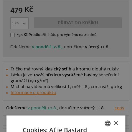
479
Kč
PŘIDAT DO KOŠÍKU
+30 Kč
Prodloužit lhůtu
pro výměnu
na 40 dnů
Odešleme
v pondělí 10.8.,
doručíme
v úterý 11.8.
Tričko má rovný
klasický střih
a k tomu dlouhý rukáv.
Látka je ze
100% předem vysrážené bavlny
se střední
gramáží (150 g/m²).
Michal na videu má velikost L, měří 185 cm a váží 90 kg
Informace o produktu
Odešleme
v pondělí 10.8.,
doručíme
v úterý 11.8.
ceny
×
Tabulka velikostí
: Jakou vybrat?
rozměry
Cookies: Ať je Bastard