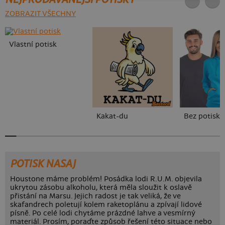
ZOBRAZIT VŠECHNY
Vlastní potisk
Kakat-du
Bez potisku
POTISK NASAJ
Houstone máme problém! Posádka lodi R.U.M. objevila
ukrytou zásobu alkoholu, která měla sloužit k oslavě
přistání na Marsu. Jejich radost je tak veliká, že ve
skafandrech poletují kolem raketoplánu a zpívají lidové
písně. Po celé lodi chytáme prázdné lahve a vesmírný
materiál. Prosím, poraďte způsob řešení této situace nebo