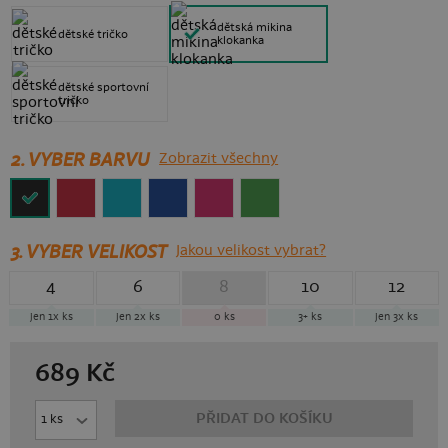
dětská mikina
dětské tričko
klokanka
dětské sportovní
tričko
2. VYBER BARVU
Zobrazit všechny
3.
VYBER VELIKOST
Jakou velikost vybrat?
4
6
8
10
12
jen 1x
ks
jen 2x
ks
0
ks
3+
ks
jen 3x
ks
689
Kč
PŘIDAT DO KOŠÍKU