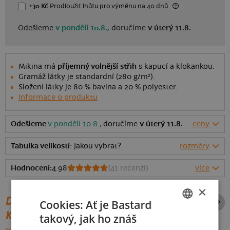
+30 Kč
Prodloužit lhůtu
pro výměnu
na 40 dnů
Odešleme
v pondělí 10.8.,
doručíme
v úterý 11.8.
Mikina má
příjemný volnější střih
s kapucí a klokankou.
Gramáž látky je standardní (280 g/m²).
Složení látky je 80 % bavlna a 20 % polyester.
Informace o produktu
Odešleme
v pondělí 10.8.,
doručíme
v úterý 11.8.
ceny
Tabulka velikostí
: Jakou vybrat?
rozměry
Hodnocení:
4.98
(
41
recenzí)
více
×
DALŠÍ POTISKY ZE STEJNÉ
Cookies: Ať je Bastard
KATEGORIE
takový, jak ho znáš
CZECH