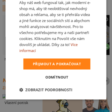
PROCHÁZET VŠE:
Aby náš web fungoval tak, jak moderní e-
SLOVAK
shop má, aby tě neobtěžoval nevhodný
ALKOHOL
VESMÍR
obsah a reklama, aby se ti přehrála videa
a jiné funkce ze sociálních sítí a abychom
mohli analyzovat návštěvnost. Pro to
všechno potřebujeme my a naši partneři
cookies. Kliknutím na Povolit vše nám
dovolíš je ukládat. Díky za to!
Více
informací
Neklidný bez piva
Mám kulatiny
Pivo volá
PŘIJMOUT A POKRAČOVAT
ODMÍTNOUT
NEJPRODÁVANĚJŠÍ POTISKY
ZOBRAZIT VŠECHNY
ZOBRAZIT PODROBNOSTI
Vlastní potisk