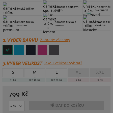
dámské sportovní
unisex tričko
dámské tričko
tričko
oversized
nové
dámské tričko
dámské tričko s
dámské tílko
premium
lemem
klasické
2. VYBER BARVU
Zobrazit všechny
3.
VYBER VELIKOST
Jakou velikost vybrat?
S
M
L
XL
XXL
3+
ks
jen 1x
ks
jen 3x
ks
0
ks
0
ks
799
Kč
PŘIDAT DO KOŠÍKU