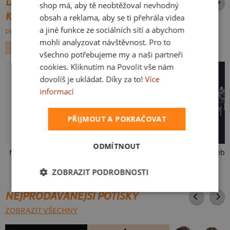
DALŠÍ POTISKY ZE STEJNÉ
shop má, aby tě neobtěžoval nevhodný
KATEGORIE
obsah a reklama, aby se ti přehrála videa
a jiné funkce ze sociálních sítí a abychom
PROCHÁZET VŠE:
mohli analyzovat návštěvnost. Pro to
GEEK
FILMY A SERIÁLY
SUPERHRDINOVÉ
všechno potřebujeme my a naši partneři
cookies. Kliknutím na Povolit vše nám
dovolíš je ukládat. Díky za to!
Více
informací
PŘIJMOUT A POKRAČOVAT
ODMÍTNOUT
Neklidný bez piva
Fušál
ZOBRAZIT PODROBNOSTI
NEJPRODÁVANĚJŠÍ POTISKY
ZOBRAZIT VŠECHNY