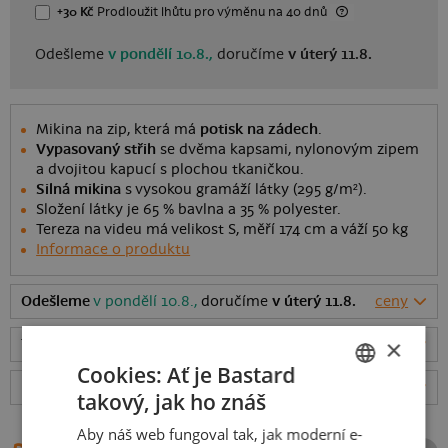
+30 Kč
Prodloužit lhůtu
pro výměnu
na 40 dnů
Odešleme
v pondělí 10.8.,
doručíme
v úterý 11.8.
Mikina na zip, která má
potisk na zádech
.
Vypasovaný střih
se dvěma kapsami, nylonovým zipem
a dvojitou kapucí s plochou tkaničkou.
Silná mikina
s vysokou gramáží látky (295 g/m²).
Složení látky je 65 % bavlna a 35 % polyester.
Tereza na videu má velikost S, měří 174 cm a váží 50 kg
Informace o produktu
Odešleme
v pondělí 10.8.,
doručíme
v úterý 11.8.
ceny
×
Tabulka velikostí
: Jakou vybrat?
rozměry
Cookies: Ať je Bastard
Hodnocení:
4.96
(
25
recenzí)
více
takový, jak ho znáš
CZECH
Aby náš web fungoval tak, jak moderní e-
SLOVAK