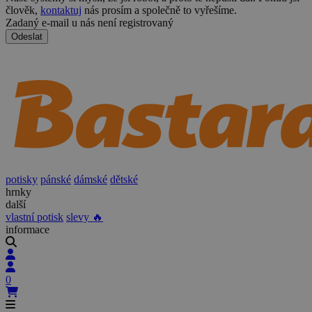
člověk,
kontaktuj
nás prosím a společně to vyřešíme.
Zadaný e-mail u nás není registrovaný
Odeslat
potisky
pánské
dámské
dětské
hrnky
další
vlastní potisk
slevy 🔥
informace
0