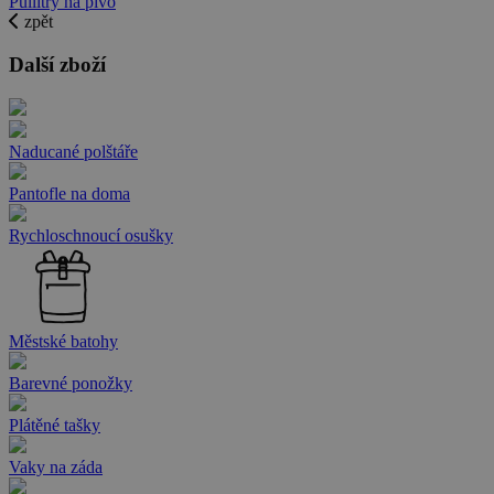
Půllitry na pivo
zpět
Další zboží
Naducané polštáře
Pantofle na doma
Rychloschnoucí osušky
Městské batohy
Barevné ponožky
Plátěné tašky
Vaky na záda