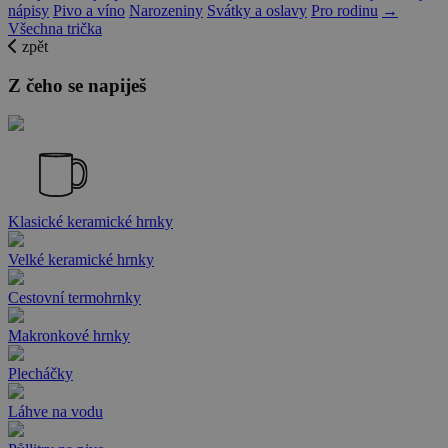
nápisy
Pivo a víno
Narozeniny
Svátky a oslavy
Pro rodinu
→
Všechna trička
zpět
Z čeho se napiješ
Klasické keramické hrnky
Velké keramické hrnky
Cestovní termohrnky
Makronkové hrnky
Plecháčky
Láhve na vodu