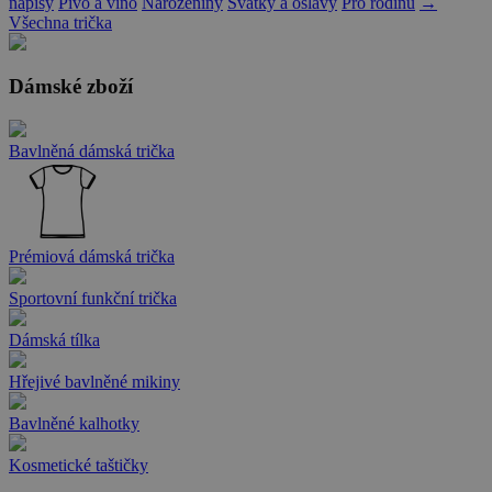
nápisy
Pivo a víno
Narozeniny
Svátky a oslavy
Pro rodinu
→
Všechna trička
Dámské zboží
Bavlněná dámská trička
Prémiová dámská trička
Sportovní funkční trička
Dámská tílka
Hřejivé bavlněné mikiny
Bavlněné kalhotky
Kosmetické taštičky