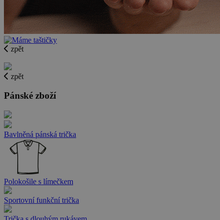
zpět
zpět
Pánské zboží
Bavlněná pánská trička
Polokošile s límečkem
Sportovní funkční trička
Trička s dlouhým rukávem