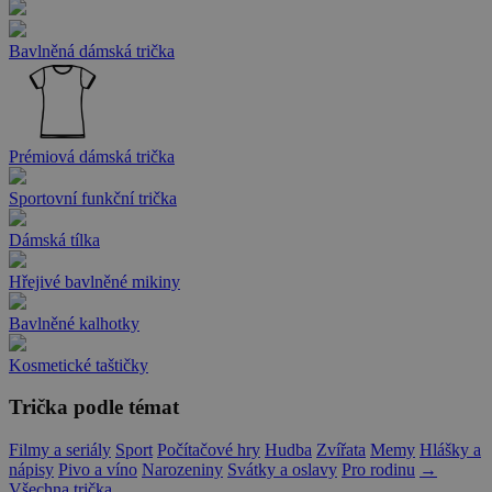
Bavlněná dámská trička
Prémiová dámská trička
Sportovní funkční trička
Dámská tílka
Hřejivé bavlněné mikiny
Bavlněné kalhotky
Kosmetické taštičky
Trička podle témat
Filmy a seriály
Sport
Počítačové hry
Hudba
Zvířata
Memy
Hlášky a
nápisy
Pivo a víno
Narozeniny
Svátky a oslavy
Pro rodinu
→
Všechna trička