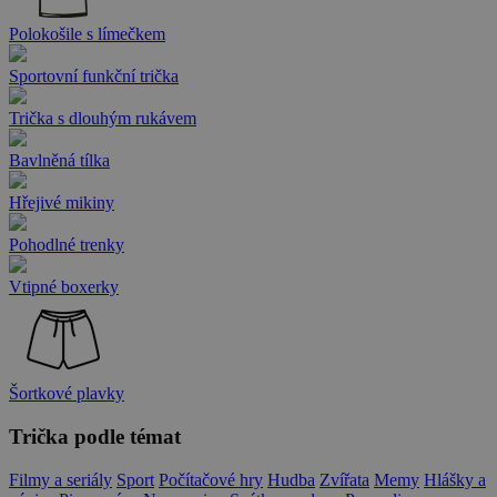
Polokošile s límečkem
Sportovní funkční trička
Trička s dlouhým rukávem
Bavlněná tílka
Hřejivé mikiny
Pohodlné trenky
Vtipné boxerky
Šortkové plavky
Trička podle témat
Filmy a seriály
Sport
Počítačové hry
Hudba
Zvířata
Memy
Hlášky a