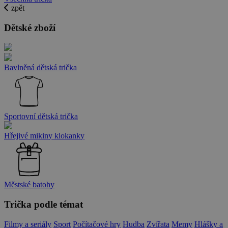
zpět
Dětské zboží
Bavlněná dětská trička
Sportovní dětská trička
Hřejivé mikiny klokanky
Městské batohy
Trička podle témat
Filmy a seriály
Sport
Počítačové hry
Hudba
Zvířata
Memy
Hlášky a