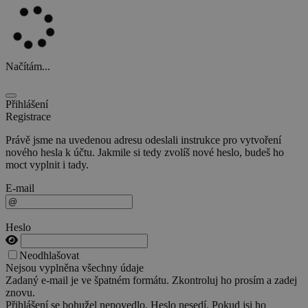
Načítám...
Přihlášení
Registrace
Právě jsme na uvedenou adresu odeslali instrukce pro vytvoření
nového hesla k účtu. Jakmile si tedy zvolíš nové heslo, budeš ho
moct vyplnit i tady.
E-mail
Heslo
Neodhlašovat
Nejsou vyplněna všechny údaje
Zadaný e-mail je ve špatném formátu. Zkontroluj ho prosím a zadej
znovu.
Přihlášení se bohužel nepovedlo. Heslo nesedí. Pokud jsi ho