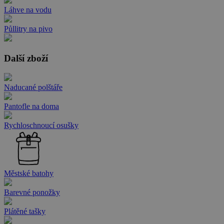
Láhve na vodu
Půllitry na pivo
Další zboží
Naducané polštáře
Pantofle na doma
Rychloschnoucí osušky
Městské batohy
Barevné ponožky
Plátěné tašky