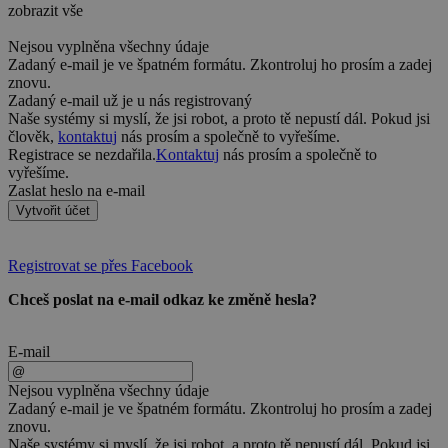
zobrazit vše
Nejsou vyplněna všechny údaje
Zadaný e-mail je ve špatném formátu. Zkontroluj ho prosím a zadej
znovu.
Zadaný e-mail už je u nás registrovaný
Naše systémy si myslí, že jsi robot, a proto tě nepustí dál. Pokud jsi
člověk,
kontaktuj
nás prosím a společně to vyřešíme.
Registrace se nezdařila.
Kontaktuj
nás prosím a společně to
vyřešíme.
Zaslat heslo na e-mail
Vytvořit účet
Registrovat se přes Facebook
Chceš poslat na e-mail odkaz ke změně hesla?
E-mail
Nejsou vyplněna všechny údaje
Zadaný e-mail je ve špatném formátu. Zkontroluj ho prosím a zadej
znovu.
Naše systémy si myslí, že jsi robot, a proto tě nepustí dál. Pokud jsi