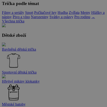
Trička podle témat
Filmy a seriály
Sport
Počítačové hry
Hudba
Zvířata
Memy
Hlášky a
nápisy
Pivo a víno
Narozeniny
Svátky a oslavy
Pro rodinu
→
Všechna trička
Dětské zboží
Bavlněná dětská trička
Sportovní dětská trička
Hřejivé mikiny klokanky
Městské batohy