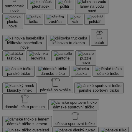
termohrnek
plecháček
půllitr
lahev na vodu
nové
nové
placka
taška
zástěra
vak
polštář
nové
batoh
kšiltovka baseballka
kšiltovka truckerka
nové
taštička
ledvinka
pantofle
puzzle
nové
pánské tričko
dámské tričko
placka
dětské tričko
pánská polokošile
klasický hrnek
pánské sportovní tričko
dámské tričko premium
dámské sportovní tričko
dětské sportovní tričko
dámské tričko s lemem