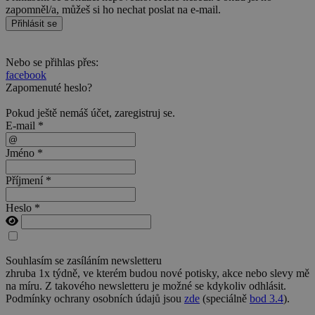
zapomněl/a, můžeš si ho nechat poslat na e-mail.
Přihlásit se
Nebo se přihlas přes:
facebook
Zapomenuté heslo?
Pokud ještě nemáš účet,
zaregistruj se
.
E-mail *
Jméno *
Příjmení *
Heslo *
Souhlasím se zasíláním newsletteru
zhruba 1x týdně, ve kterém budou nové potisky, akce nebo slevy mě
na míru. Z takového newsletteru je možné se kdykoliv odhlásit.
Podmínky ochrany osobních údajů jsou
zde
(speciálně
bod 3.4
).