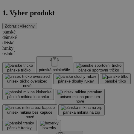
1. Vyber produkt
Zobrazit všechny
pánské
dámské
dětské
hrnky
ostatní
pánská polokošile
pánské tričko
pánské sportovní tričko
unisex tričko oversized
pánské dlouhý rukáv
pánské tílko
nové
pánská mikina klokanka
unisex mikina premium
nové
unisex mikina bez kapuce
pánská mikina na zip
nové
pánské trenky
boxerky