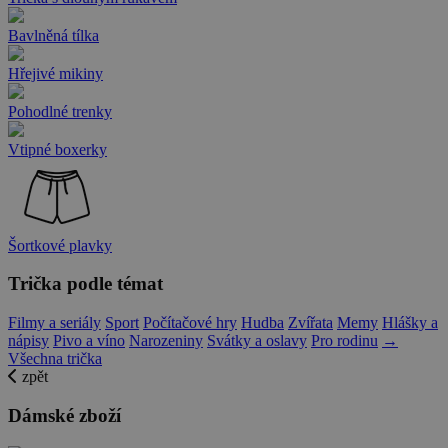
Bavlněná tílka
Hřejivé mikiny
Pohodlné trenky
Vtipné boxerky
Šortkové plavky
Trička podle témat
Filmy a seriály
Sport
Počítačové hry
Hudba
Zvířata
Memy
Hlášky a
nápisy
Pivo a víno
Narozeniny
Svátky a oslavy
Pro rodinu
→
Všechna trička
zpět
Dámské zboží