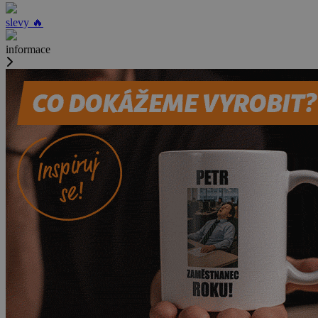
slevy 🔥
informace