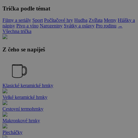
Trička podle témat
Filmy a seriály
Sport
Počítačové hry
Hudba
Zvířata
Memy
Hlášky a
nápisy
Pivo a víno
Narozeniny
Svátky a oslavy
Pro rodinu
→
Všechna trička
Z čeho se napiješ
Klasické keramické hrnky
Velké keramické hrnky
Cestovní termohrnky
Makronkové hrnky
Plecháčky