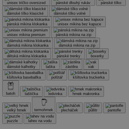
unisex tričko oversized
pánské dlouhý rukáv
pánské tílko
dámské tílko klasické
dámské tílko volné
pánská mikina klokanka
unisex mikina bez kapuce
unisex mikina premium
pánská mikina na zip
dámská mikina klokanka
dámská mikina na zip
dětská mikina klokanka
pánské trenky
boxerky
dámské kalhotky
taška
zástěra
vak
kšiltovka baseballka
polštář
kšiltovka truckerka
batoh
taštička
ledvinka
hrnek makronka
termohrnek
velký hrnek
plecháček
půllitr
pantofle
puzzle
lahev na vodu