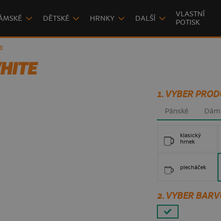
VLASTNÍ
ÁMSKÉ
DĚTSKÉ
HRNKY
DALŠÍ
POTISK
e
HITE
1. VYBER PROD
Pánské
Dám
klasický
hrnek
plecháček
2. VYBER BARV