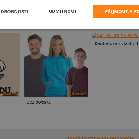
ODMÍTNOUT
ODROBNOSTI
PŘIJMOUT A 
Karikatura z vlastní 
Bez potisku