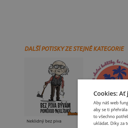
DALŠÍ POTISKY ZE STEJNÉ KATEGORIE
Cookies: Ať 
Aby náš web fung
aby se ti přehrál
to všechno potřeb
Neklidný bez piva
Fušál
ukládat. Díky za t