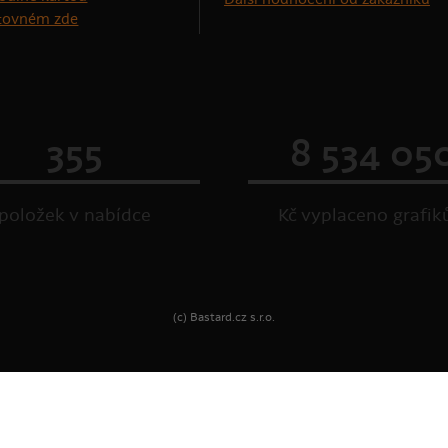
štovném zde
355
8 534 05
položek v nabídce
Kč vyplaceno grafi
(c) Bastard.cz s.r.o.