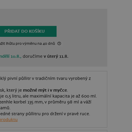
PŘIDAT DO KOŠÍKU
žit lhůtu
pro výměnu
na 40 dnů
ndělí 10.8.,
doručíme
v úterý 11.8.
sklý pivní půllitr v tradičním tvaru vyrobený z
sk, který je
možné mýt i v myčce
.
e 0,5 litru, ale maximální kapacita je až 600 ml.
enhle korbel 135 mm, v průměru 98 ml a váží
ramů.
jedné strany půllitru pro držení v pravé ruce.
produktu