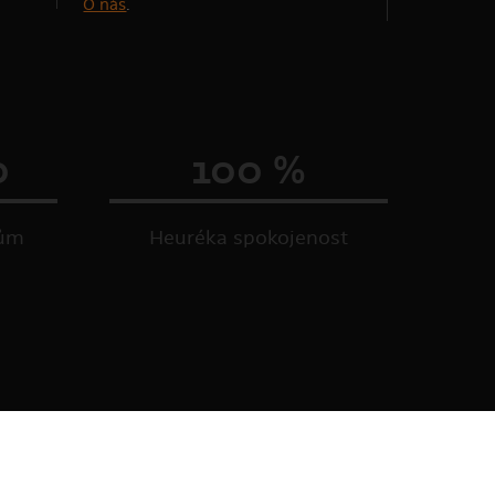
O nás
.
0
100 %
kům
Heuréka spokojenost