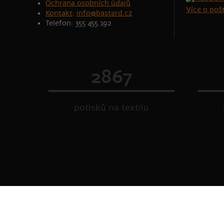
Ochrana osobních údajů
Více o po
Kontakt
:
info@bastard.cz
Telefon: 355 455 192
2867
potisků na textilu