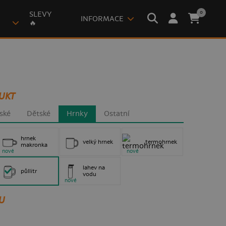
0
SLEVY
INFORMACE
🔥
UKT
ské
Dětské
Hrnky
Ostatní
hrnek
velký hrnek
termohrnek
makronka
nové
nové
lahev na
půllitr
vodu
nové
U