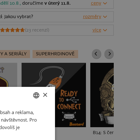
dělí 10.8.,
doručíme
v úterý 11.8.
ceny
í
: Jakou vybrat?
rozměry
(
23
recenzí)
více
Y A SERIÁLY
SUPERHRDINOVÉ
×
bsah a reklama,
CZECH
t návštěvnost. Pro
SLOVAK
ovolíš je
USB připojení
B14: S čerty nejsou že