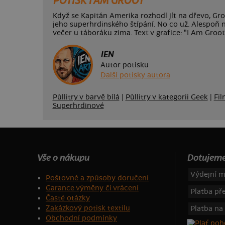
POTISK I AM GROOT
Když se Kapitán Amerika rozhodl jít na dřevo, Gro
jeho superhrdinského štípání. No co už. Alespo
večer u táboráku zima. Text v grafice: "I Am Groot
IEN
Autor potisku
Další potisky autora
Půllitry v barvě bílá
|
Půllitry v kategorii Geek
|
Fil
Superhrdinové
Vše o nákupu
Dotujeme
Výdejní m
Poštovné a způsoby doručení
Garance výměny či vrácení
Platba p
Časté otázky
Zakázkový potisk textilu
Platba na
Obchodní podmínky