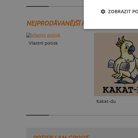
ZOBRAZIT P
NEJPRODÁVANĚJŠÍ POTISKY
Vlastní potisk
Kakat-du