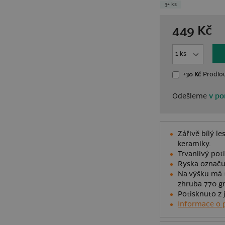
3+ ks
449
Kč
+30 Kč
Prodlou
Odešleme
v po
Zářivě bílý le
keramiky.
Trvanlivý poti
Ryska označuj
Na výšku má t
zhruba 770 g
Potisknuto z 
Informace o 