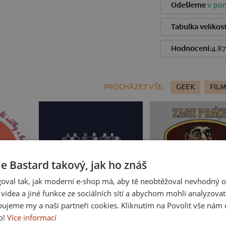
Odešleme
v pon
Tabulka velikost
Hodnocení:
4.87
PROCHÁZET VŠE:
GEEK
FILM
je Bastard takový, jak ho znáš
oval tak, jak moderní e-shop má, aby tě neobtěžoval nevhodný o
a videa a jiné funkce ze sociálních sítí a abychom mohli analyzova
ujeme my a naši partneři cookies. Kliknutím na Povolit vše nám d
Cimrman: Debil, blbeček
Zase práce?
o!
Více informací