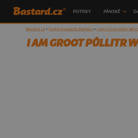
POTISKY
PÁNSKÉ
D
Bastard.cz
>
Tvořič produktů digitisku
>
I Am Groot půllitr Whit
I AM GROOT PŮLLITR W