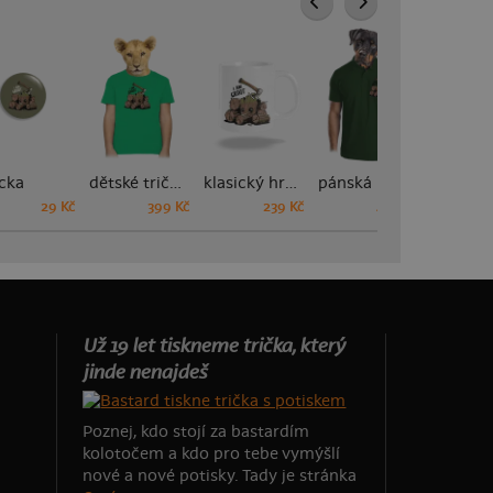
cka
dětské tričko
klasický hrnek
pánská polokošile
29 Kč
399 Kč
239 Kč
449 Kč
Už 19 let tiskneme trička, který
jinde nenajdeš
Poznej, kdo stojí za bastardím
kolotočem a kdo pro tebe vymýšlí
nové a nové potisky. Tady je stránka