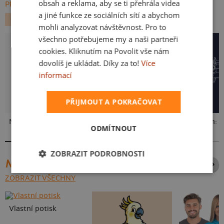
obsah a reklama, aby se ti přehrála videa
PROCHÁZET VŠE:
a jiné funkce ze sociálních sítí a abychom
GEEK
FILMY A SERIÁLY
SUPERHRDINOVÉ
mohli analyzovat návštěvnost. Pro to
všechno potřebujeme my a naši partneři
cookies. Kliknutím na Povolit vše nám
dovolíš je ukládat. Díky za to!
Více
informací
PŘIJMOUT A POKRAČOVAT
Neklidný bez piva
Fušál
ODMÍTNOUT
ZOBRAZIT PODROBNOSTI
NEJPRODÁVANĚJŠÍ POTISKY
ZOBRAZIT VŠECHNY
Vlastní potisk