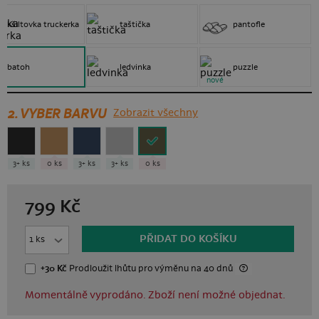
kšiltovka truckerka
taštička
pantofle
batoh
ledvinka
puzzle
nové
2. VYBER BARVU
Zobrazit všechny
3+ ks
0 ks
3+ ks
3+ ks
0 ks
799
Kč
PŘIDAT DO KOŠÍKU
+30 Kč
Prodloužit lhůtu
pro výměnu
na 40 dnů
Momentálně vyprodáno. Zboží není možné objednat.