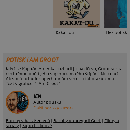
Kakat-du
Bez potisku
POTISK I AM GROOT
Když se Kapitán Amerika rozhodl jít na dřevo, Groot se stal
nechtěnou obětí jeho superhrdinského štípání. No co už.
Alespoň nebude superhrdinům večer u táboráku zima.
Text v grafice: "I Am Groot"
IEN
Autor potisku
Další potisky autora
Batohy v barvě zelená
|
Batohy v kategorii Geek
|
Filmy a
seriály
|
Superhrdinové