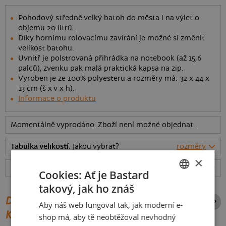
Pohodový středně velký batoh do města i na výlet o
objemu 20 litrů.
Díky hornímu rolovacímu zavírání je možné si změnit
velikost batohu.
Uvnitř je polstrovaná přihrádka na notebook (až 15,6
palců), zvenku pak malá praktická kapsa na zip.
Vyroben je ze 100% polyesteru a rozměry má: 32 x 44 x
13 cm (š x v x h).
Informace o produktu
Momentálně vyprodáno. Zboží není možné objednat.
Tabulka velikostí
: Jakou vybrat?
rozměry
×
Hodnocení:
4.94
(
34
recenzí)
více
Cookies: Ať je Bastard
takový, jak ho znáš
CZECH
DALŠÍ POTISKY ZE STEJNÉ
Aby náš web fungoval tak, jak moderní e-
SLOVAK
KATEGORIE
shop má, aby tě neobtěžoval nevhodný