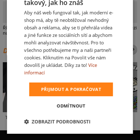
takový, jak ho znáš
CZECH
Yenny
Aby náš web fungoval tak, jak moderní e-
SLOVAK
Autorka potisku
shop má, aby tě neobtěžoval nevhodný
obsah a reklama, aby se ti přehrála videa
Říká ti něco binární kód? Ale já ti říkám, že jsem jednička mezi
nulami!
a jiné funkce ze sociálních sítí a abychom
mohli analyzovat návštěvnost. Pro to
všechno potřebujeme my a naši partneři
DALŠÍ POTISKY ZE STEJNÉ KATEGORIE
cookies. Kliknutím na Povolit vše nám
dovolíš je ukládat. Díky za to!
Více
informací
PŘIJMOUT A POKRAČOVAT
ODMÍTNOUT
To je moje s ženou
Fušál
Wago svorka
ZOBRAZIT PODROBNOSTI