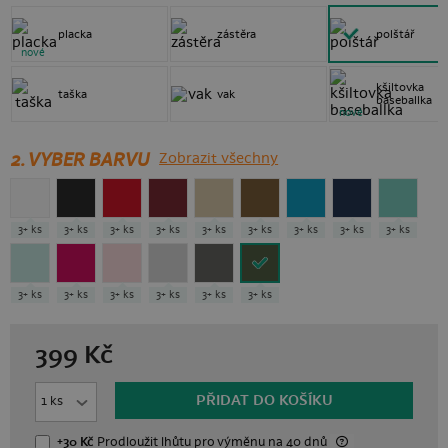
placka
zástěra
polštář
nové
kšiltovka
taška
vak
baseballka
nové
2. VYBER BARVU
Zobrazit všechny
3+ ks
3+ ks
3+ ks
3+ ks
3+ ks
3+ ks
3+ ks
3+ ks
3+ ks
3+ ks
3+ ks
3+ ks
3+ ks
3+ ks
3+ ks
399
Kč
PŘIDAT DO KOŠÍKU
+30 Kč
Prodloužit lhůtu
pro výměnu
na 40 dnů