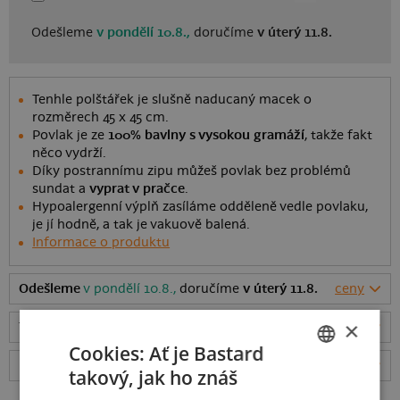
Odešleme
v pondělí 10.8.,
doručíme
v úterý 11.8.
Tenhle polštářek je slušně naducaný macek o
rozměrech 45 x 45 cm.
Povlak je ze
100% bavlny s vysokou gramáží
, takže fakt
něco vydrží.
Díky postrannímu zipu můžeš povlak bez problémů
sundat a
vyprat v pračce
.
Hypoalergenní výplň zasíláme odděleně vedle povlaku,
je jí hodně, a tak je vakuově balená.
Informace o produktu
Odešleme
v pondělí 10.8.,
doručíme
v úterý 11.8.
ceny
×
Tabulka velikostí
: Jakou vybrat?
rozměry
Cookies: Ať je Bastard
Hodnocení:
4.94
(
143
recenzí)
více
takový, jak ho znáš
CZECH