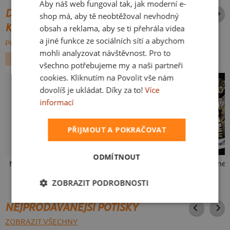
Aby náš web fungoval tak, jak moderní e-
SLOVAK
DALŠÍ POTISKY ZE STEJNÉ
shop má, aby tě neobtěžoval nevhodný
KATEGORIE
obsah a reklama, aby se ti přehrála videa
a jiné funkce ze sociálních sítí a abychom
PROCHÁZET VŠE:
mohli analyzovat návštěvnost. Pro to
GEEK
FILMY A SERIÁLY
SUPERHRDINOVÉ
všechno potřebujeme my a naši partneři
cookies. Kliknutím na Povolit vše nám
dovolíš je ukládat. Díky za to!
Více
informací
PŘIJMOUT A POKRAČOVAT
ODMÍTNOUT
Neklidný bez piva
Fušál
ZOBRAZIT PODROBNOSTI
NEJPRODÁVANĚJŠÍ POTISKY
ZOBRAZIT VŠECHNY