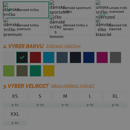
dámské sportovní
unisex tričko
dámské tričko
tričko
oversized
nové
dámské tričko
dámské tričko s
dámské tílko
premium
lemem
klasické
2. VYBER BARVU
Zobrazit všechny
3.
VYBER VELIKOST
Jakou velikost vybrat?
XS
S
M
L
XL
3+
ks
3+
ks
3+
ks
3+
ks
3+
ks
XXL
3+
ks