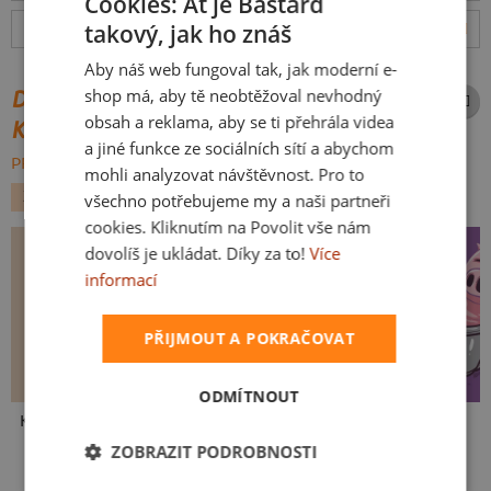
Cookies: Ať je Bastard
takový, jak ho znáš
Hodnocení:
4.9
(
630
recenzí)
více
CZECH
Aby náš web fungoval tak, jak moderní e-
SLOVAK
shop má, aby tě neobtěžoval nevhodný
DALŠÍ POTISKY ZE STEJNÉ
obsah a reklama, aby se ti přehrála videa
KATEGORIE
a jiné funkce ze sociálních sítí a abychom
PROCHÁZET VŠE:
mohli analyzovat návštěvnost. Pro to
ZVÍŘÁTKA
všechno potřebujeme my a naši partneři
cookies. Kliknutím na Povolit vše nám
dovolíš je ukládat. Díky za to!
Více
informací
PŘIJMOUT A POKRAČOVAT
ODMÍTNOUT
Kakat-du
V pressu
Ve formě
ZOBRAZIT PODROBNOSTI