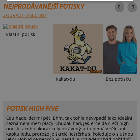
NEJPRODÁVANĚJŠÍ POTISKY
ZOBRAZIT VŠECHNY
Vlastní potisk
Kakat-du
Bez potisku
POTISK HIGH FIVE
Čau hade, dej mi pět! Ehm, tak tohle nevypadá jako ideální
seznámení mezi plazy. Chudák had, ještěrce dá stěží high
one. Je z toho akorát celý otrávený, a to nemá v těle ani
kapku jedu, protože je škrtič. Ještěrka si koleduje o slušnou
lekci. Pokud se neomluví, nasadí jí rozladěný had pořádný