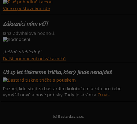
Více o poštovném zde
Zákazníci nám věří
Jana Zdvihalová hodnotí:
„běžně přehledný“
Další hodnocení od zákazníků
Už 19 let tiskneme trička, který jinde nenajdeš
Poznej, kdo stojí za bastardím kolotočem a kdo pro tebe
vymýšlí nové a nové potisky. Tady je stránka
O nás
.
(c) Bastard.cz s.r.o.