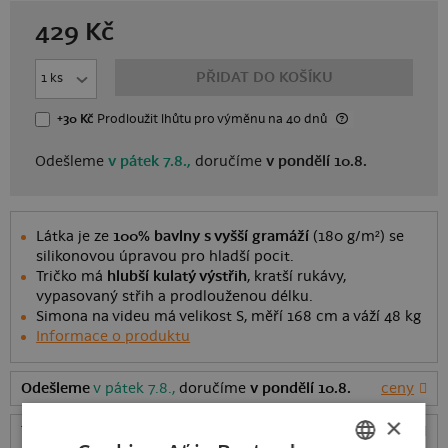
429
Kč
PŘIDAT DO KOŠÍKU
+30 Kč
Prodloužit lhůtu
pro výměnu
na 40 dnů
Odešleme
v pátek 7.8.,
doručíme
v pondělí 10.8.
Látka je ze
100% bavlny s vyšší gramáží
(180 g/m²) se
silikonovou úpravou pro hladší pocit.
Tričko má
hlubší kulatý výstřih
, kratší rukávy,
vypasovaný střih a prodlouženou délku.
Simona na videu má velikost S, měří 168 cm a váží 48 kg
Informace o produktu
Odešleme
v pátek 7.8.,
doručíme
v pondělí 10.8.
ceny
×
Tabulka velikostí
: Jakou vybrat?
rozměry