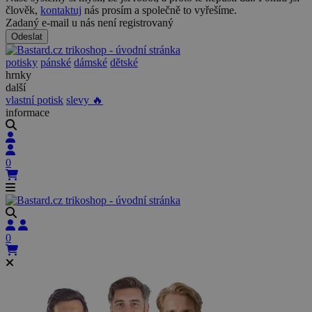
člověk,
kontaktuj
nás prosím a společně to vyřešíme.
Zadaný e-mail u nás není registrovaný
Odeslat
potisky
pánské
dámské
dětské
hrnky
další
vlastní potisk
slevy 🔥
informace
0
0