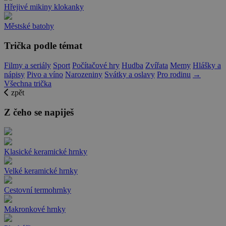
Hřejivé mikiny klokanky
Městské batohy
Trička podle témat
Filmy a seriály
Sport
Počítačové hry
Hudba
Zvířata
Memy
Hlášky a
nápisy
Pivo a víno
Narozeniny
Svátky a oslavy
Pro rodinu
→
Všechna trička
zpět
Z čeho se napiješ
Klasické keramické hrnky
Velké keramické hrnky
Cestovní termohrnky
Makronkové hrnky