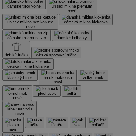
dámské tílko volné
unisex mikina premium
nové
unisex mikina bez kapuce
dámská mikina klokanka
nové
dámská mikina na zip
dámské kalhotky
dětské tričko
dětské sportovní tričko
dětská mikina klokanka
klasický hrnek
hrnek makronka
velký hrnek
nové
termohrnek
plecháček
půllitr
nové
lahev na vodu
nové
placka
taška
zástěra
vak
polštář
nové