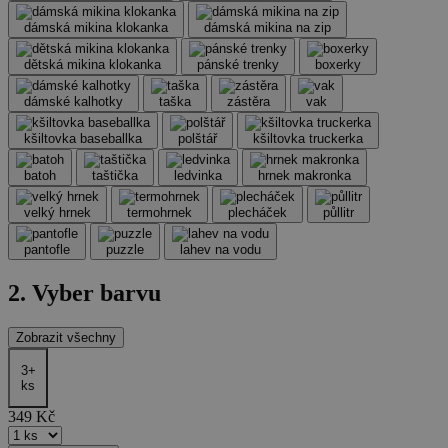
dámská mikina klokanka
dámská mikina na zip
dětská mikina klokanka
pánské trenky
boxerky
dámské kalhotky
taška
zástěra
vak
kšiltovka baseballka
polštář
kšiltovka truckerka
batoh
taštička
ledvinka
hrnek makronka
velký hrnek
termohrnek
plecháček
půllitr
pantofle
puzzle
lahev na vodu
2. Vyber barvu
Zobrazit všechny
3+
ks
349
Kč