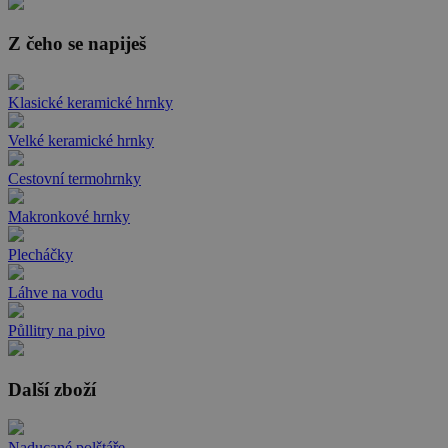
Z čeho se napiješ
Klasické keramické hrnky
Velké keramické hrnky
Cestovní termohrnky
Makronkové hrnky
Plecháčky
Láhve na vodu
Půllitry na pivo
Další zboží
Naducané polštáře