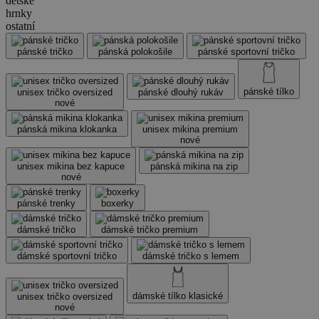
dětské
hrnky
ostatní
pánské tričko
pánská polokošile
pánské sportovní tričko
pánské tílko
unisex tričko oversized
pánské dlouhý rukáv
nové
pánská mikina klokanka
unisex mikina premium
nové
unisex mikina bez kapuce
pánská mikina na zip
nové
pánské trenky
boxerky
dámské tričko
dámské tričko premium
dámské sportovní tričko
dámské tričko s lemem
dámské tílko klasické
unisex tričko oversized
nové