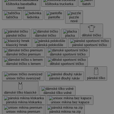
kšiltovka baseballka
kšiltovka truckerka
batoh
nové
taštička
ledvinka
pantofle
puzzle
nové
dětské tričko
pánské tričko
dámské tričko
placka
klasický hrnek
pánská polokošile
pánské sportovní tričko
dámské tričko premium
dámské sportovní tričko
dámské tričko s lemem
dětské sportovní tričko
pánské tílko
unisex tričko oversized
pánské dlouhý rukáv
dámské tílko klasické
dámské tílko volné
pánská mikina klokanka
unisex mikina bez kapuce
unisex mikina premium
pánská mikina na zip