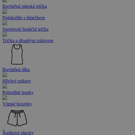
Bavlněná pánská trička
Polokošile s límečkem
Sportovní funkční trička
Trička s dlouhým rukávem
Bavlněná tílka
Hřejivé mikiny
Pohodlné trenky
Vtipné boxerky
Šortkové plavky