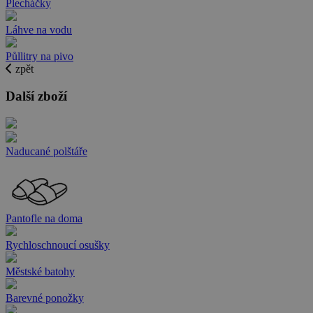
Plecháčky
Láhve na vodu
Půllitry na pivo
zpět
Další zboží
Naducané polštáře
Pantofle na doma
Rychloschnoucí osušky
Městské batohy
Barevné ponožky