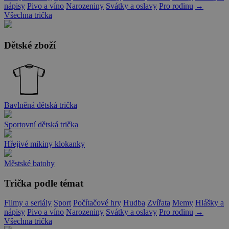
nápisy
Pivo a víno
Narozeniny
Svátky a oslavy
Pro rodinu
→
Všechna trička
Dětské zboží
Bavlněná dětská trička
Sportovní dětská trička
Hřejivé mikiny klokanky
Městské batohy
Trička podle témat
Filmy a seriály
Sport
Počítačové hry
Hudba
Zvířata
Memy
Hlášky a
nápisy
Pivo a víno
Narozeniny
Svátky a oslavy
Pro rodinu
→
Všechna trička