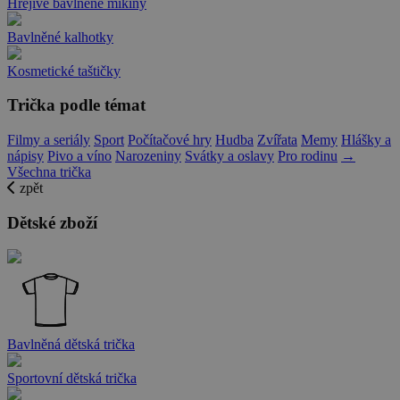
Hřejivé bavlněné mikiny
Bavlněné kalhotky
Kosmetické taštičky
Trička podle témat
Filmy a seriály
Sport
Počítačové hry
Hudba
Zvířata
Memy
Hlášky a
nápisy
Pivo a víno
Narozeniny
Svátky a oslavy
Pro rodinu
→
Všechna trička
zpět
Dětské zboží
Bavlněná dětská trička
Sportovní dětská trička