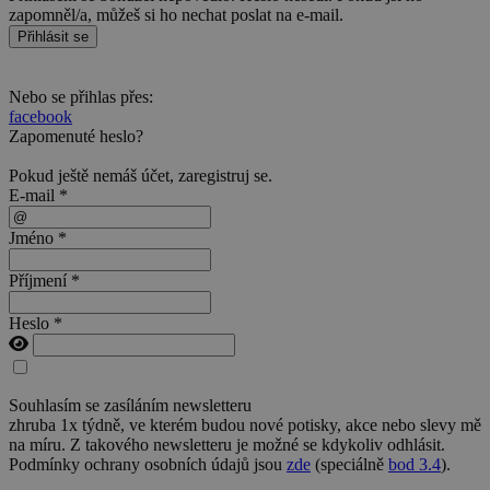
zapomněl/a, můžeš si ho nechat poslat na e-mail.
Přihlásit se
Nebo se přihlas přes:
facebook
Zapomenuté heslo?
Pokud ještě nemáš účet,
zaregistruj se
.
E-mail *
Jméno *
Příjmení *
Heslo *
Souhlasím se zasíláním newsletteru
zhruba 1x týdně, ve kterém budou nové potisky, akce nebo slevy mě
na míru. Z takového newsletteru je možné se kdykoliv odhlásit.
Podmínky ochrany osobních údajů jsou
zde
(speciálně
bod 3.4
).