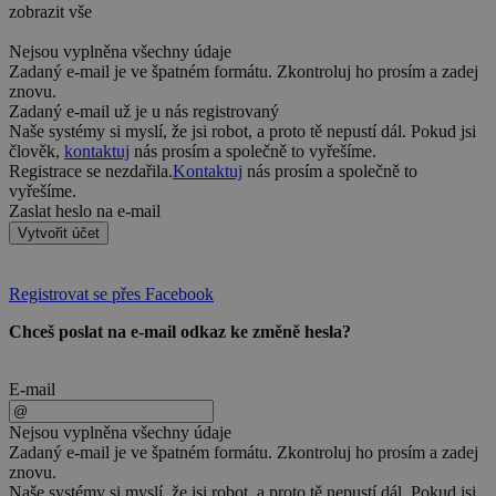
zobrazit vše
Nejsou vyplněna všechny údaje
Zadaný e-mail je ve špatném formátu. Zkontroluj ho prosím a zadej
znovu.
Zadaný e-mail už je u nás registrovaný
Naše systémy si myslí, že jsi robot, a proto tě nepustí dál. Pokud jsi
člověk,
kontaktuj
nás prosím a společně to vyřešíme.
Registrace se nezdařila.
Kontaktuj
nás prosím a společně to
vyřešíme.
Zaslat heslo na e-mail
Vytvořit účet
Registrovat se přes Facebook
Chceš poslat na e-mail odkaz ke změně hesla?
E-mail
Nejsou vyplněna všechny údaje
Zadaný e-mail je ve špatném formátu. Zkontroluj ho prosím a zadej
znovu.
Naše systémy si myslí, že jsi robot, a proto tě nepustí dál. Pokud jsi