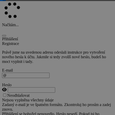
Načítám...
Přihlášení
Registrace
Právě jsme na uvedenou adresu odeslali instrukce pro vytvoření
nového hesla k účtu. Jakmile si tedy zvolíš nové heslo, budeš ho
moct vyplnit i tady.
E-mail
Heslo
Neodhlašovat
Nejsou vyplněna všechny údaje
Zadaný e-mail je ve špatném formátu. Zkontroluj ho prosím a zadej
znovu.
Přihlášení se bohužel nepovedlo. Heslo nesedí. Pokud jsi ho