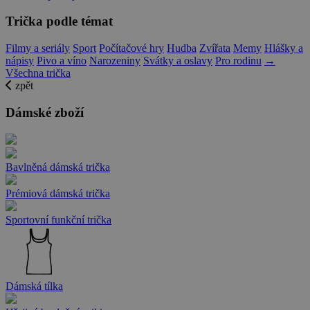
Trička podle témat
Filmy a seriály
Sport
Počítačové hry
Hudba
Zvířata
Memy
Hlášky a
nápisy
Pivo a víno
Narozeniny
Svátky a oslavy
Pro rodinu
→
Všechna trička
zpět
Dámské zboží
Bavlněná dámská trička
Prémiová dámská trička
Sportovní funkční trička
Dámská tílka