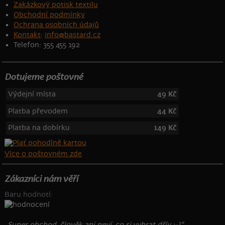
Zakázkový potisk textilu
Obchodní podmínky
Ochrana osobních údajů
Kontakt
:
info@bastard.cz
Telefon: 355 455 192
Dotujeme poštovné
Výdejní místa
49 Kč
Platba převodem
44 Kč
Platba na dobírku
149 Kč
Více o poštovném zde
Zákazníci nám věří
Baru hodnotí:
„Super obchod, člověk ani neví, co si vybrat dřív :-)“