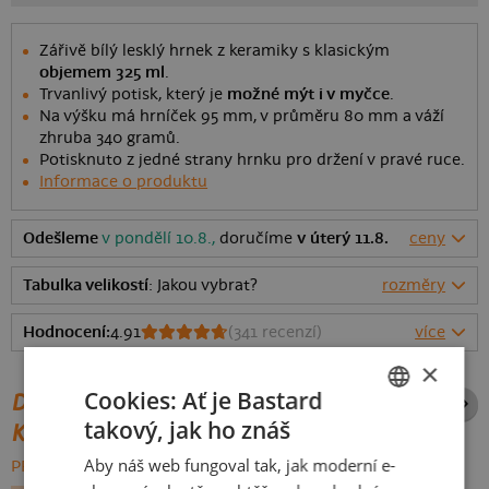
Zářivě bílý lesklý hrnek z keramiky s klasickým
objemem 325 ml
.
Trvanlivý potisk, který je
možné mýt i v myčce
.
Na výšku má hrníček 95 mm, v průměru 80 mm a váží
zhruba 340 gramů.
Potisknuto z jedné strany hrnku pro držení v pravé ruce.
Informace o produktu
Odešleme
v pondělí 10.8.,
doručíme
v úterý 11.8.
ceny
Tabulka velikostí
: Jakou vybrat?
rozměry
Hodnocení:
4.91
(
341
recenzí)
více
×
Cookies: Ať je Bastard
DALŠÍ POTISKY ZE STEJNÉ
takový, jak ho znáš
KATEGORIE
CZECH
Aby náš web fungoval tak, jak moderní e-
PROCHÁZET VŠE:
SLOVAK