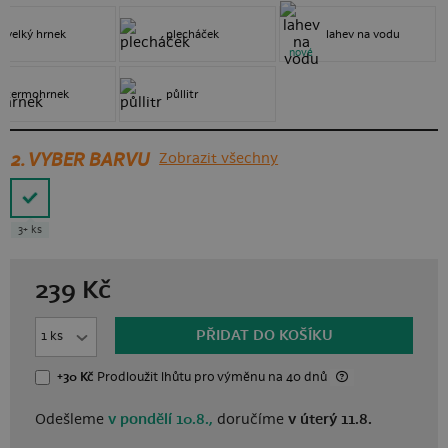
velký hrnek
plecháček
lahev na vodu
nové
termohrnek
půllitr
2. VYBER BARVU
Zobrazit všechny
3+ ks
239
Kč
PŘIDAT DO KOŠÍKU
+30 Kč
Prodloužit lhůtu
pro výměnu
na 40 dnů
Odešleme
v pondělí 10.8.,
doručíme
v úterý 11.8.