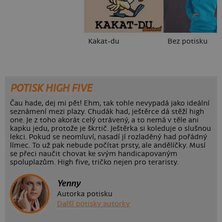
Kakat-du
Bez potisku
POTISK HIGH FIVE
Čau hade, dej mi pět! Ehm, tak tohle nevypadá jako ideální
seznámení mezi plazy. Chudák had, ještěrce dá stěží high
one. Je z toho akorát celý otrávený, a to nemá v těle ani
kapku jedu, protože je škrtič. Ještěrka si koleduje o slušnou
lekci. Pokud se neomluví, nasadí jí rozladěný had pořádný
límec. To už pak nebude počítat prsty, ale andělíčky. Musí
se přeci naučit chovat ke svým handicapovaným
spoluplazům. High five, tričko nejen pro teraristy.
Yenny
Autorka potisku
Další potisky autorky