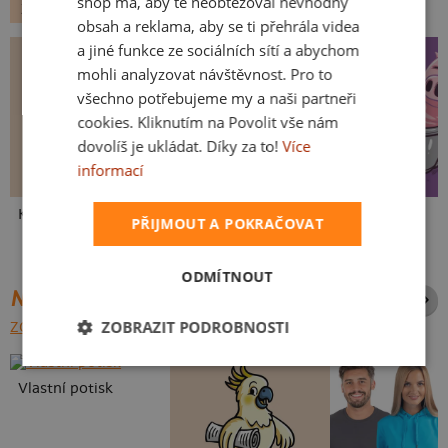
shop má, aby tě neobtěžoval nevhodný
ZVÍŘÁTKA
obsah a reklama, aby se ti přehrála videa
a jiné funkce ze sociálních sítí a abychom
mohli analyzovat návštěvnost. Pro to
všechno potřebujeme my a naši partneři
cookies. Kliknutím na Povolit vše nám
dovolíš je ukládat. Díky za to!
Více
informací
Kakat-du
V pressu
Ve formě
PŘIJMOUT A POKRAČOVAT
ODMÍTNOUT
NEJPRODÁVANĚJŠÍ POTISKY
ZOBRAZIT PODROBNOSTI
ZOBRAZIT VŠECHNY
Vlastní potisk