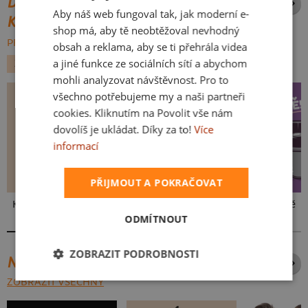
DALŠÍ POTISKY ZE STEJNÉ
Aby náš web fungoval tak, jak moderní e-
SLOVAK
KATEGORIE
shop má, aby tě neobtěžoval nevhodný
PROCHÁZET VŠE:
obsah a reklama, aby se ti přehrála videa
a jiné funkce ze sociálních sítí a abychom
ZVÍŘÁTKA
mohli analyzovat návštěvnost. Pro to
všechno potřebujeme my a naši partneři
cookies. Kliknutím na Povolit vše nám
dovolíš je ukládat. Díky za to!
Více
informací
PŘIJMOUT A POKRAČOVAT
Kakat-du
V pressu
Ve formě
ODMÍTNOUT
ZOBRAZIT PODROBNOSTI
NEJPRODÁVANĚJŠÍ POTISKY
ZOBRAZIT VŠECHNY