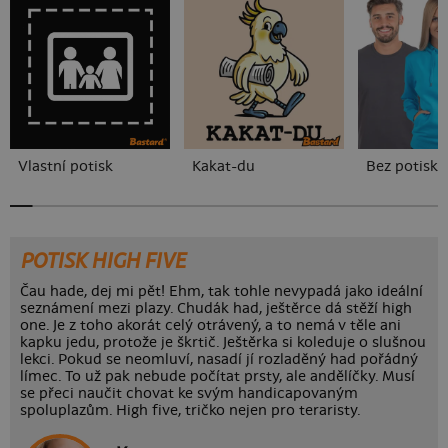
Vlastní potisk
Kakat-du
Bez potisku
POTISK HIGH FIVE
Čau hade, dej mi pět! Ehm, tak tohle nevypadá jako ideální
seznámení mezi plazy. Chudák had, ještěrce dá stěží high
one. Je z toho akorát celý otrávený, a to nemá v těle ani
kapku jedu, protože je škrtič. Ještěrka si koleduje o slušnou
lekci. Pokud se neomluví, nasadí jí rozladěný had pořádný
límec. To už pak nebude počítat prsty, ale andělíčky. Musí
se přeci naučit chovat ke svým handicapovaným
spoluplazům. High five, tričko nejen pro teraristy.