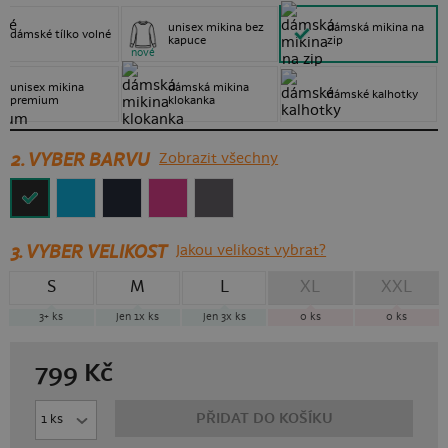
unisex mikina bez
dámská mikina na
dámské tílko volné
kapuce
zip
nové
unisex mikina
dámská mikina
dámské kalhotky
premium
klokanka
2. VYBER BARVU
Zobrazit všechny
3.
VYBER VELIKOST
Jakou velikost vybrat?
S
M
L
XL
XXL
3+
ks
jen 1x
ks
jen 3x
ks
0
ks
0
ks
799
Kč
PŘIDAT DO KOŠÍKU