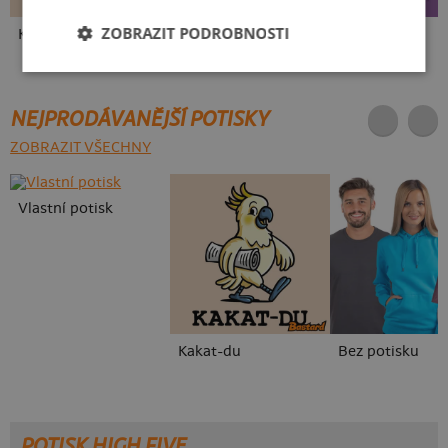
ZOBRAZIT PODROBNOSTI
Kakat-du
V pressu
Ve formě
NEJPRODÁVANĚJŠÍ POTISKY
ZOBRAZIT VŠECHNY
Vlastní potisk
Kakat-du
Bez potisku
POTISK HIGH FIVE