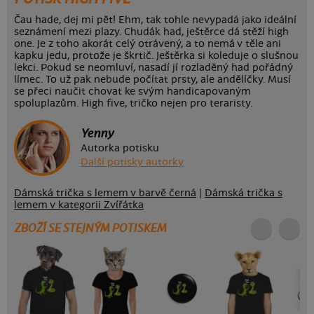
Čau hade, dej mi pět! Ehm, tak tohle nevypadá jako ideální
seznámení mezi plazy. Chudák had, ještěrce dá stěží high
one. Je z toho akorát celý otrávený, a to nemá v těle ani
kapku jedu, protože je škrtič. Ještěrka si koleduje o slušnou
lekci. Pokud se neomluví, nasadí jí rozladěný had pořádný
límec. To už pak nebude počítat prsty, ale andělíčky. Musí
se přeci naučit chovat ke svým handicapovaným
spoluplazům. High five, tričko nejen pro teraristy.
Yenny
Autorka potisku
Další potisky autorky
Dámská trička s lemem v barvě černá
|
Dámská trička s
lemem v kategorii Zvířátka
ZBOŽÍ SE STEJNÝM POTISKEM