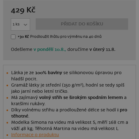
429
Kč
PŘIDAT DO KOŠÍKU
+30 Kč
Prodloužit lhůtu
pro výměnu
na 40 dnů
Odešleme
v pondělí 10.8.,
doručíme
v úterý 11.8.
Látka je ze
100% bavlny
se silikonovou úpravou pro
hladší pocit.
Gramáž látky je střední (150 g/m²), hodní se tedy spíš
jako jarní nebo letní tričko.
Má zajímavý
volný střih se širokým spodním lemem
a
kratšími rukávy.
Díky volnému střihu a prodloužené délce se hodí
i pro
těhotné
.
Modelka Simona na videu má velikost S, měří 168 cm a
váží 48 kg; Těhotná Martina na videu má velikost L
Informace o produktu