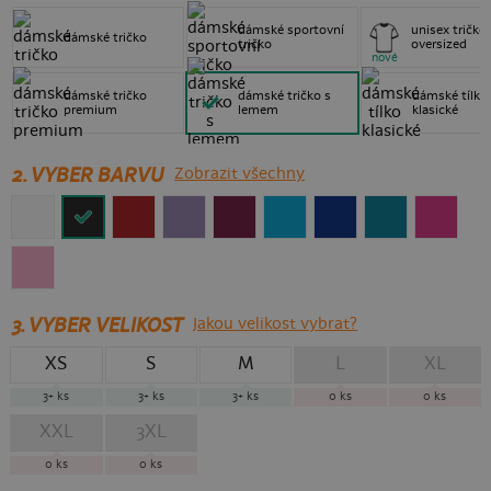
dámské sportovní
unisex tričko
dámské tričko
tričko
oversized
nové
dámské tričko
dámské tričko s
dámské tílko
premium
lemem
klasické
2. VYBER BARVU
Zobrazit všechny
3.
VYBER VELIKOST
Jakou velikost vybrat?
XS
S
M
L
XL
3+
ks
3+
ks
3+
ks
0
ks
0
ks
XXL
3XL
0
ks
0
ks