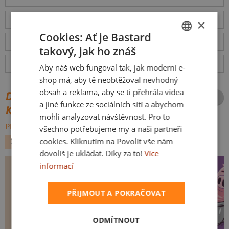
Odešleme
v pondělí 10.8.,
doručíme
v úterý 11.8.
ceny
×
Cookies: Ať je Bastard
Tabulka velikostí
: Jakou vybrat?
rozměry
takový, jak ho znáš
CZECH
Hodnocení:
5
(
44
recenzí)
více
Aby náš web fungoval tak, jak moderní e-
SLOVAK
shop má, aby tě neobtěžoval nevhodný
obsah a reklama, aby se ti přehrála videa
DALŠÍ POTISKY ZE STEJNÉ
a jiné funkce ze sociálních sítí a abychom
KATEGORIE
mohli analyzovat návštěvnost. Pro to
PROCHÁZET VŠE:
všechno potřebujeme my a naši partneři
cookies. Kliknutím na Povolit vše nám
ZVÍŘÁTKA
dovolíš je ukládat. Díky za to!
Více
informací
PŘIJMOUT A POKRAČOVAT
ODMÍTNOUT