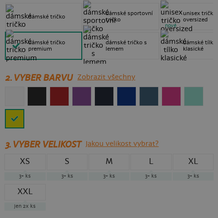
dámské sportovní
unisex tričko
dámské tričko
tričko
oversized
nové
dámské tričko
dámské tričko s
dámské tílko
premium
lemem
klasické
2. VYBER BARVU
Zobrazit všechny
3.
VYBER VELIKOST
Jakou velikost vybrat?
XS
S
M
L
XL
3+
ks
3+
ks
3+
ks
3+
ks
3+
ks
XXL
jen 2x
ks