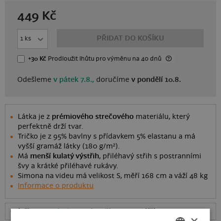
449
Kč
PŘIDAT DO KOŠÍKU
+30 Kč
Prodloužit lhůtu
pro výměnu
na 40 dnů
Odešleme
v pátek 7.8.,
doručíme
v pondělí 10.8.
Látka je z
prémiového strečového
materiálu, který
perfektně drží tvar.
Tričko je z 95% bavlny s přídavkem 5% elastanu a má
vyšší gramáž látky (180 g/m²).
Má
menší kulatý výstřih
, přiléhavý střih s postranními
švy a krátké přiléhavé rukávy.
Simona na videu má velikost S, měří 168 cm a váží 48 kg
Informace o produktu
Odešleme
v pátek 7.8.,
doručíme
v pondělí 10.8.
ceny
×