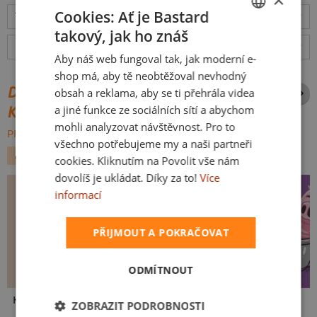
Cookies: Ať je Bastard
Tabulka velikostí
: Jakou vybrat?
rozměry
takový, jak ho znáš
CZECH
Hodnocení:
4.92
(
159
recenzí)
více
Aby náš web fungoval tak, jak moderní e-
SLOVAK
shop má, aby tě neobtěžoval nevhodný
DALŠÍ POTISKY ZE STEJNÉ
obsah a reklama, aby se ti přehrála videa
a jiné funkce ze sociálních sítí a abychom
KATEGORIE
mohli analyzovat návštěvnost. Pro to
PROCHÁZET VŠE:
všechno potřebujeme my a naši partneři
ZVÍŘÁTKA
cookies. Kliknutím na Povolit vše nám
dovolíš je ukládat. Díky za to!
Více
informací
PŘIJMOUT A POKRAČOVAT
ODMÍTNOUT
Kakat-du
V pressu
Ve formě
ZOBRAZIT PODROBNOSTI