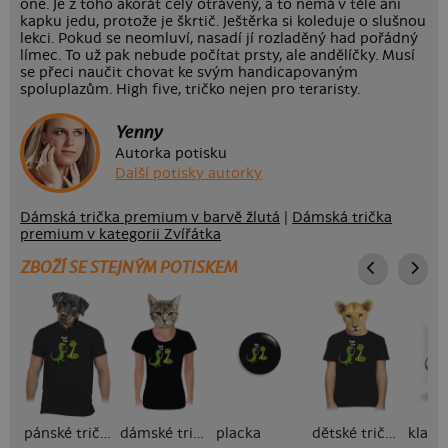
one. Je z toho akorát celý otrávený, a to nemá v těle ani
kapku jedu, protože je škrtič. Ještěrka si koleduje o slušnou
lekci. Pokud se neomluví, nasadí jí rozladěný had pořádný
límec. To už pak nebude počítat prsty, ale andělíčky. Musí
se přeci naučit chovat ke svým handicapovaným
spoluplazům. High five, tričko nejen pro teraristy.
Yenny
Autorka potisku
Další potisky autorky
Dámská trička premium v barvě žlutá
|
Dámská trička
premium v kategorii Zvířátka
ZBOŽÍ SE STEJNÝM POTISKEM
pánské tričko
dámské tričko
placka
dětské tričko