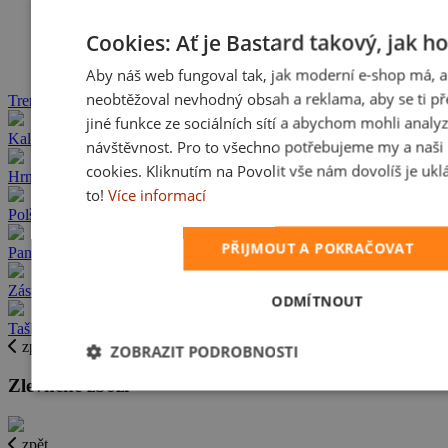
Cookies: Ať je Bastard takový, jak h
Aby náš web fungoval tak, jak moderní e-shop má, a
neobtěžoval nevhodný obsah a reklama, aby se ti př
Trenky s vlastním potiskem
jiné funkce ze sociálních sítí a abychom mohli analy
Kalhotky s vlastním potiskem
návštěvnost. Pro to všechno potřebujeme my a naši 
cookies. Kliknutím na Povolit vše nám dovolíš je ukl
Hrnky s vlastním potiskem
to!
Více informací
Polštáře s vlastním potiskem
PŘIJMOUT A POKRAČOVAT
Pantofle s vlastním potiskem
Zástěry s vlastním potiskem
ODMÍTNOUT
Tašky s vlastním potiskem
zpět
ZOBRAZIT PODROBNOSTI
Zlevněné zboží
zpět