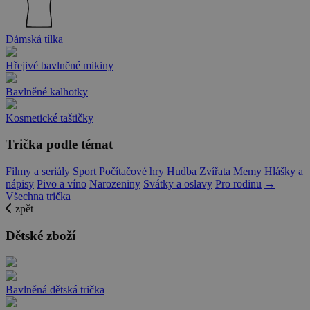
Dámská tílka
Hřejivé bavlněné mikiny
Bavlněné kalhotky
Kosmetické taštičky
Trička podle témat
Filmy a seriály
Sport
Počítačové hry
Hudba
Zvířata
Memy
Hlášky a
nápisy
Pivo a víno
Narozeniny
Svátky a oslavy
Pro rodinu
→
Všechna trička
zpět
Dětské zboží
Bavlněná dětská trička