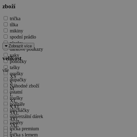
zboží
trička
tílka
mikiny
spodní prádlo
placky
Zobrazit více
dárkové poukazy
vaky
velikost
ponožky
tašky
vše
osušky
XS
dupačky
S
Náhodné zboží
M
ostatní
L
roušky
XL
polštáře
XXL
plecháčky
3XL
univerzální dárek
4XL
zástěry
5XL
trička premium
2
trička s lemem