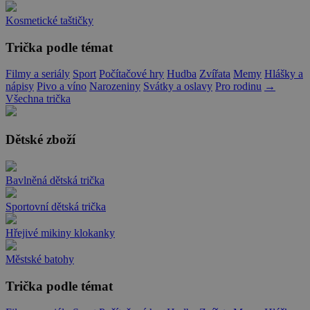
Kosmetické taštičky
Trička podle témat
Filmy a seriály
Sport
Počítačové hry
Hudba
Zvířata
Memy
Hlášky a
nápisy
Pivo a víno
Narozeniny
Svátky a oslavy
Pro rodinu
→
Všechna trička
Dětské zboží
Bavlněná dětská trička
Sportovní dětská trička
Hřejivé mikiny klokanky
Městské batohy
Trička podle témat