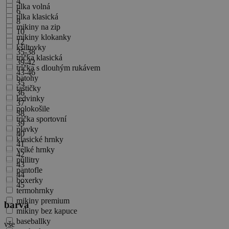
4
tílka volná
6
tílka klasická
8
mikiny na zip
10
mikiny klokanky
12
kšiltovky
35-38
trička klasická
39-42
trička s dlouhým rukávem
43-46
batohy
35
taštičky
36
ledvinky
37
polokošile
38
trička sportovní
39
plavky
40
klasické hrnky
41
velké hrnky
42
půllitry
43
pantofle
44
boxerky
45
termohrnky
mikiny premium
barva
mikiny bez kapuce
baseballky
vše