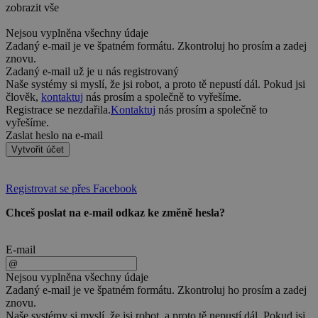
zobrazit vše
Nejsou vyplněna všechny údaje
Zadaný e-mail je ve špatném formátu. Zkontroluj ho prosím a zadej
znovu.
Zadaný e-mail už je u nás registrovaný
Naše systémy si myslí, že jsi robot, a proto tě nepustí dál. Pokud jsi
člověk,
kontaktuj
nás prosím a společně to vyřešíme.
Registrace se nezdařila.
Kontaktuj
nás prosím a společně to
vyřešíme.
Zaslat heslo na e-mail
Vytvořit účet
Registrovat se přes Facebook
Chceš poslat na e-mail odkaz ke změně hesla?
E-mail
Nejsou vyplněna všechny údaje
Zadaný e-mail je ve špatném formátu. Zkontroluj ho prosím a zadej
znovu.
Naše systémy si myslí, že jsi robot, a proto tě nepustí dál. Pokud jsi