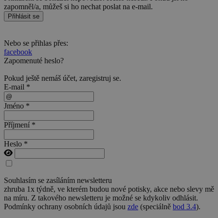
zapomněl/a, můžeš si ho nechat poslat na e-mail.
Přihlásit se
Nebo se přihlas přes:
facebook
Zapomenuté heslo?
Pokud ještě nemáš účet,
zaregistruj se
.
E-mail *
Jméno *
Příjmení *
Heslo *
Souhlasím se zasíláním newsletteru
zhruba 1x týdně, ve kterém budou nové potisky, akce nebo slevy mě
na míru. Z takového newsletteru je možné se kdykoliv odhlásit.
Podmínky ochrany osobních údajů jsou
zde
(speciálně
bod 3.4
).