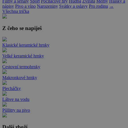
Filmy a seriály
Sport
Počítačové hry
Hudba
Zvířata
Memy
Hlášky a
nápisy
Pivo a víno
Narozeniny
Svátky a oslavy
Pro rodinu
→
Všechna trička
Z čeho se napiješ
Klasické keramické hrnky
Velké keramické hrnky
Cestovní termohrnky
Makronkové hrnky
Plecháčky
Láhve na vodu
Půllitry na pivo
Další zboží