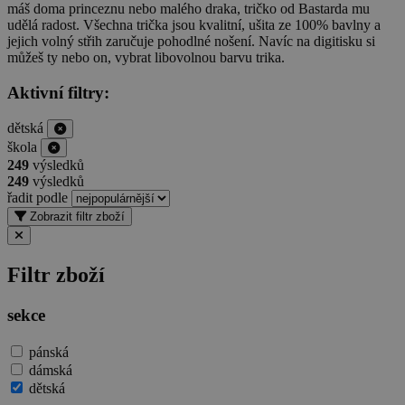
máš doma princeznu nebo malého draka, tričko od Bastarda mu
udělá radost. Všechna trička jsou kvalitní, ušita ze 100% bavlny a
jejich volný střih zaručuje pohodlné nošení. Navíc na digitisku si
můžeš ty nebo on, vybrat libovolnou barvu trika.
Aktivní filtry:
dětská
škola
249
výsledků
249
výsledků
řadit podle
Zobrazit filtr zboží
Filtr zboží
sekce
pánská
dámská
dětská