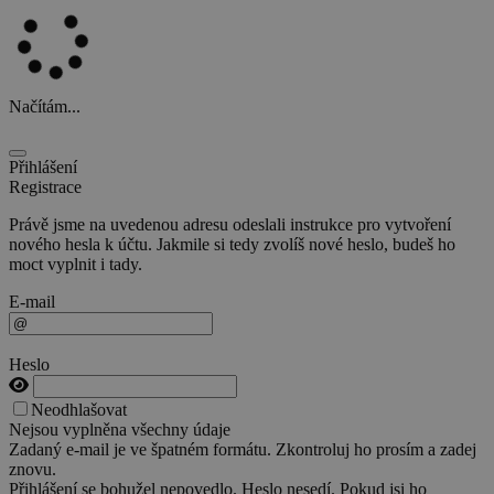
Načítám...
Přihlášení
Registrace
Právě jsme na uvedenou adresu odeslali instrukce pro vytvoření
nového hesla k účtu. Jakmile si tedy zvolíš nové heslo, budeš ho
moct vyplnit i tady.
E-mail
Heslo
Neodhlašovat
Nejsou vyplněna všechny údaje
Zadaný e-mail je ve špatném formátu. Zkontroluj ho prosím a zadej
znovu.
Přihlášení se bohužel nepovedlo. Heslo nesedí. Pokud jsi ho