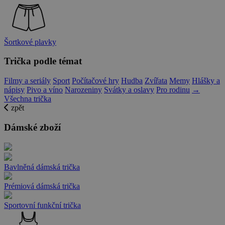
Šortkové plavky
Trička podle témat
Filmy a seriály
Sport
Počítačové hry
Hudba
Zvířata
Memy
Hlášky a
nápisy
Pivo a víno
Narozeniny
Svátky a oslavy
Pro rodinu
→
Všechna trička
zpět
Dámské zboží
Bavlněná dámská trička
Prémiová dámská trička
Sportovní funkční trička