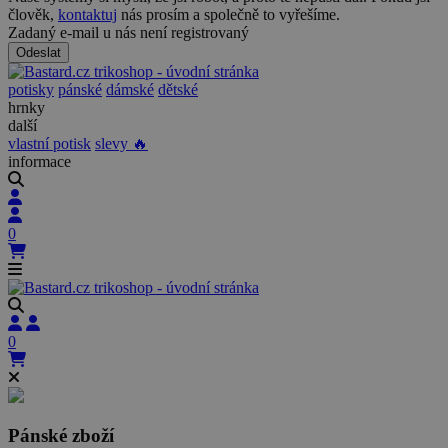
člověk,
kontaktuj
nás prosím a společně to vyřešíme.
Zadaný e-mail u nás není registrovaný
Odeslat
potisky
pánské
dámské
dětské
hrnky
další
vlastní potisk
slevy 🔥
informace
0
0
Pánské zboží