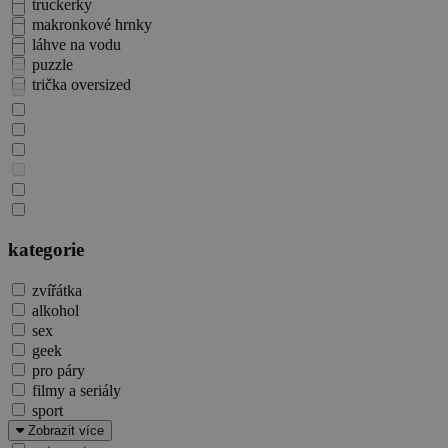
truckerky
makronkové hrnky
láhve na vodu
puzzle
trička oversized
kategorie
zvířátka
alkohol
sex
geek
pro páry
filmy a seriály
sport
láska
Zobrazit více