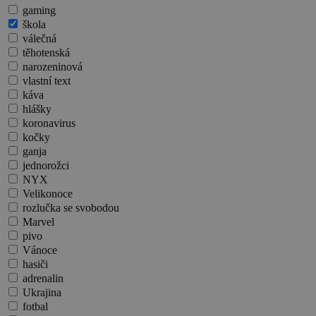
gaming
škola
válečná
těhotenská
narozeninová
vlastní text
káva
hlášky
koronavirus
kočky
ganja
jednorožci
NYX
Velikonoce
rozlučka se svobodou
Marvel
pivo
Vánoce
hasiči
adrenalin
Ukrajina
fotbal