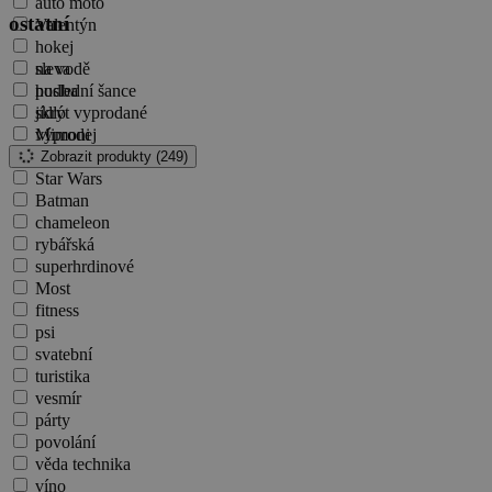
auto moto
ostatní
Valentýn
hokej
na vodě
sleva
hudba
poslední šance
jídlo
skrýt vyprodané
Mimoni
výprodej
Hra o trůny
Zobrazit produkty (
249
)
Star Wars
Batman
chameleon
rybářská
superhrdinové
Most
fitness
psi
svatební
turistika
vesmír
párty
povolání
věda technika
víno