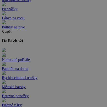
Plecháčky
Láhve na vodu
Půllitry na pivo
zpět
Další zboží
Naducané polštáře
Pantofle na doma
Rychloschnoucí osušky
Městské batohy
Barevné ponožky
Plátěné tašky