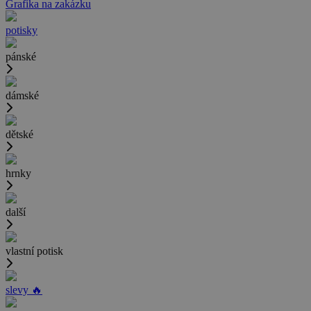
Grafika na zakázku
potisky
pánské
dámské
dětské
hrnky
další
vlastní potisk
slevy 🔥