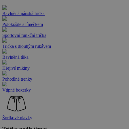
Bavlněná pánská trička
Polokošile s límečkem
Sportovní funkční trička
Trička s dlouhým rukávem
Bavlněná tílka
Hřejivé mikiny
Pohodlné trenky
Vtipné boxerky
Šortkové plavky
Trička podle témat