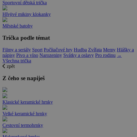
Sportovní dětská trička
Hřejivé mikiny klokanky
Městské batohy
Trička podle témat
Filmy a seriály
Sport
Počítačové hry
Hudba
Zvířata
Memy
Hlášky a
nápisy
Pivo a víno
Narozeniny
Svátky a oslavy
Pro rodinu
→
Všechna trička
zpět
Z čeho se napiješ
Klasické keramické hrnky
Velké keramické hrnky
Cestovní termohrnky
Makronkové hrnky