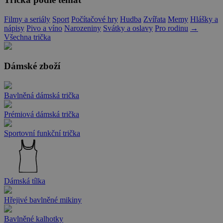
Filmy a seriály
Sport
Počítačové hry
Hudba
Zvířata
Memy
Hlášky a
nápisy
Pivo a víno
Narozeniny
Svátky a oslavy
Pro rodinu
→
Všechna trička
Dámské zboží
Bavlněná dámská trička
Prémiová dámská trička
Sportovní funkční trička
Dámská tílka
Hřejivé bavlněné mikiny
Bavlněné kalhotky