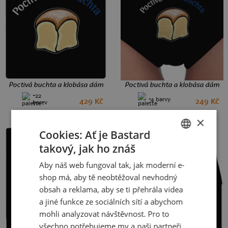
Poctivá buchta a klobása dámské tričko Black
Poctivá buchta a klobása dámské
+22
+4 barvy
429 Kč
249 Kč
XS
S
M
L
XL
XXL
S
M
L
XL
XXL
barev
×
Cookies: Ať je Bastard
takový, jak ho znáš
CZECH
Aby náš web fungoval tak, jak moderní e-
SLOVAK
shop má, aby tě neobtěžoval nevhodný
obsah a reklama, aby se ti přehrála videa
a jiné funkce ze sociálních sítí a abychom
mohli analyzovat návštěvnost. Pro to
všechno potřebujeme my a naši partneři