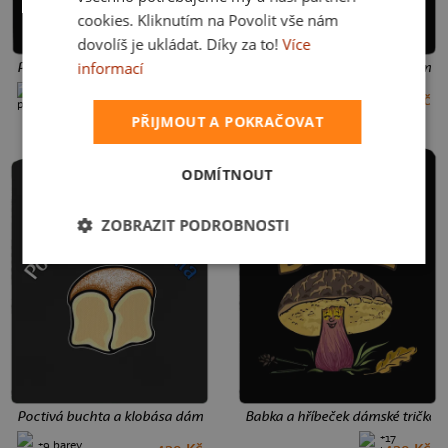
cookies. Kliknutím na Povolit vše nám
dovolíš je ukládat. Díky za to!
Více
informací
Poctivá buchta a klobása dámská mikina na zip Black
Poctivá buchta a klobása dámské 
+9 barev
+9 barev
799 Kč
449 Kč
S
M
L
M
L
PŘIJMOUT A POKRAČOVAT
ODMÍTNOUT
ZOBRAZIT PODROBNOSTI
Poctivá buchta a klobása dámské sportovní tričko Black
Babka a hříbeček dámské tričko B
+17
+9 barev