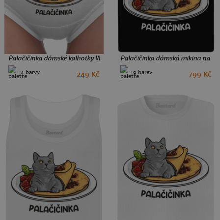
Palačičinka dámské kalhotky White
Palačičinka dámská mikina na zip
+4 barvy
+9 barev
249 Kč
799 Kč
S
M
L
XL
XXL
S
M
L