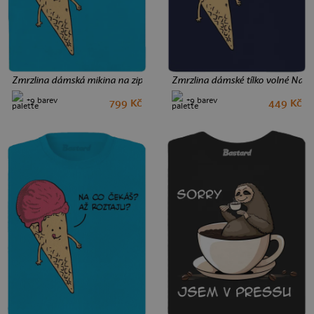
Zmrzlina dámská mikina na zip Blue Atol
Zmrzlina dámské tílko volné Navy
+9 barev
+9 barev
799 Kč
449 Kč
S
M
L
XXL
S