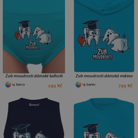
Zub moudrosti dámské kalhotky Turquoise
Zub moudrosti dámská mikina na 
+4 barvy
+9 barev
249 Kč
799 Kč
S
M
L
XL
S
M
L
XXL