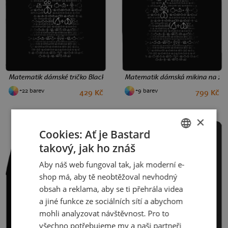
Matematik dámské tričko Black
Matematik dámská mikina na zip
+22 barev
+9 barev
429 Kč
799 Kč
XS
S
M
L
XL
XXL
S
M
L
×
Cookies: Ať je Bastard
takový, jak ho znáš
CZECH
Aby náš web fungoval tak, jak moderní e-
SLOVAK
shop má, aby tě neobtěžoval nevhodný
obsah a reklama, aby se ti přehrála videa
a jiné funkce ze sociálních sítí a abychom
mohli analyzovat návštěvnost. Pro to
všechno potřebujeme my a naši partneři