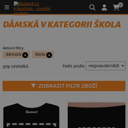
0
DÁMSKÁ V KATEGORII ŠKOLA
Aktivní filtry:
dámská
škola
řadit podle
379
výsledků
ZOBRAZIT FILTR ZBOŽÍ