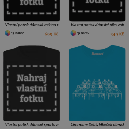
Vlastní potisk dámská mikina na zip Black
Vlastní potisk dámské tílko volné 
+9 barev
+9 barev
699 Kč
349 Kč
S
M
L
M
L
Vlastní potisk dámské sportovní tričko Black
Cimrman: Debil, blbeček dámské tr