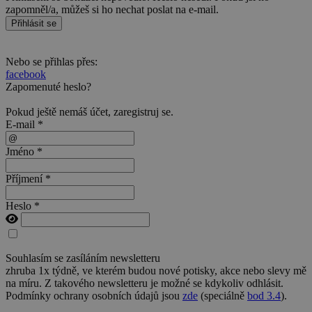
zapomněl/a, můžeš si ho nechat poslat na e-mail.
Přihlásit se
Nebo se přihlas přes:
facebook
Zapomenuté heslo?
Pokud ještě nemáš účet,
zaregistruj se
.
E-mail *
Jméno *
Příjmení *
Heslo *
Souhlasím se zasíláním newsletteru
zhruba 1x týdně, ve kterém budou nové potisky, akce nebo slevy mě
na míru. Z takového newsletteru je možné se kdykoliv odhlásit.
Podmínky ochrany osobních údajů jsou
zde
(speciálně
bod 3.4
).