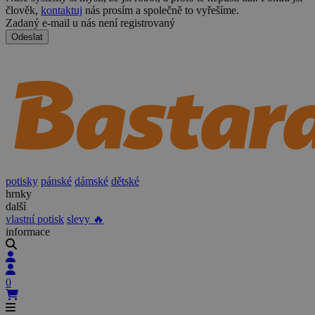
člověk,
kontaktuj
nás prosím a společně to vyřešíme.
Zadaný e-mail u nás není registrovaný
Odeslat
potisky
pánské
dámské
dětské
hrnky
další
vlastní potisk
slevy 🔥
informace
0