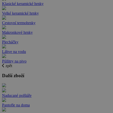
Klasické keramické hrnky
Velké keramické hrnky
Cestovní termohrnky
Makronkové hrnky
Plecháčky
Láhve na vodu
Půllitry na pivo
zpět
Další zboží
Naducané polštáře
Pantofle na doma