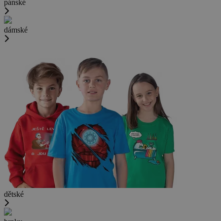
pánské
dámské
dětské