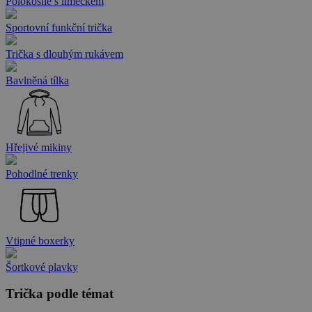
Polokošile s límečkem
Sportovní funkční trička
Trička s dlouhým rukávem
Bavlněná tílka
Hřejivé mikiny
Pohodlné trenky
Vtipné boxerky
Šortkové plavky
Trička podle témat