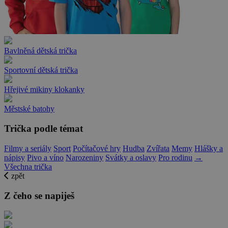
Bavlněná dětská trička
Sportovní dětská trička
Hřejivé mikiny klokanky
Městské batohy
Trička podle témat
Filmy a seriály
Sport
Počítačové hry
Hudba
Zvířata
Memy
Hlášky a
nápisy
Pivo a víno
Narozeniny
Svátky a oslavy
Pro rodinu
→
Všechna trička
zpět
Z čeho se napiješ