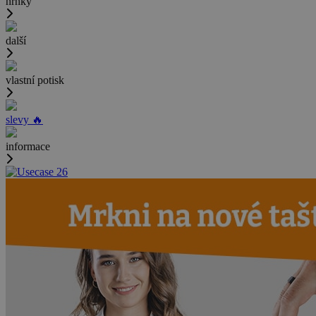
hrnky
další
vlastní potisk
slevy 🔥
informace