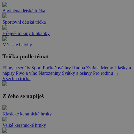
Bavlněná dětská trička
Sportovní dětská trička
Hřejivé mikiny klokanky
Městské batohy
Trička podle témat
Filmy a seriály
Sport
Počítačové hry
Hudba
Zvířata
Memy
Hlášky a
nápisy
Pivo a víno
Narozeniny
Svátky a oslavy
Pro rodinu
→
Všechna trička
Z čeho se napiješ
Klasické keramické hrnky
Velké keramické hrnky