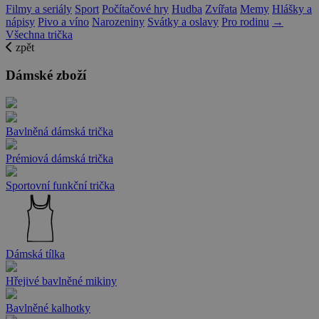
Filmy a seriály
Sport
Počítačové hry
Hudba
Zvířata
Memy
Hlášky a
nápisy
Pivo a víno
Narozeniny
Svátky a oslavy
Pro rodinu
→
Všechna trička
zpět
Dámské zboží
Bavlněná dámská trička
Prémiová dámská trička
Sportovní funkční trička
Dámská tílka
Hřejivé bavlněné mikiny
Bavlněné kalhotky