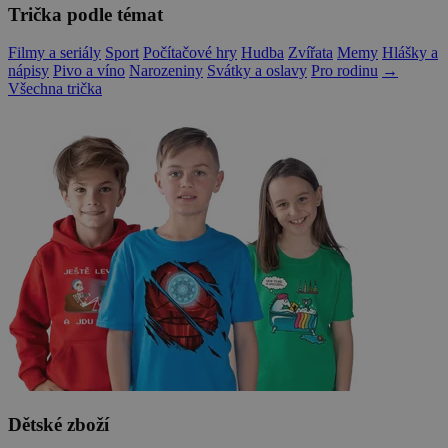
Trička podle témat
Filmy a seriály
Sport
Počítačové hry
Hudba
Zvířata
Memy
Hlášky a
nápisy
Pivo a víno
Narozeniny
Svátky a oslavy
Pro rodinu
→
Všechna trička
Dětské zboží