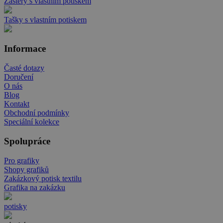
Zástěry s vlastním potiskem
Tašky s vlastním potiskem
Informace
Časté dotazy
Doručení
O nás
Blog
Kontakt
Obchodní podmínky
Speciální kolekce
Spolupráce
Pro grafiky
Shopy grafiků
Zakázkový potisk textilu
Grafika na zakázku
potisky