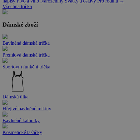
nápisy
Pivo a víno
Narozeniny
Svátky a oslavy
Pro rodinu
→
Všechna trička
Dámské zboží
Bavlněná dámská trička
Prémiová dámská trička
Sportovní funkční trička
Dámská tílka
Hřejivé bavlněné mikiny
Bavlněné kalhotky
Kosmetické taštičky