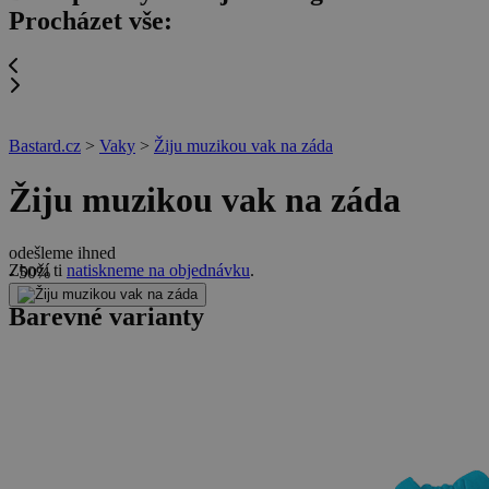
Procházet vše:
Bastard.cz
>
Vaky
>
Žiju muzikou vak na záda
Žiju muzikou vak na záda
odešleme ihned
Zboží ti
natiskneme na objednávku
.
- 50%
Barevné varianty