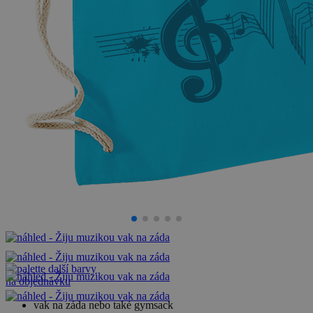
další barvy
na objednávku
vak na záda nebo také gymsack