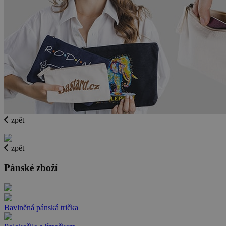
zpět
zpět
Pánské zboží
Bavlněná pánská trička