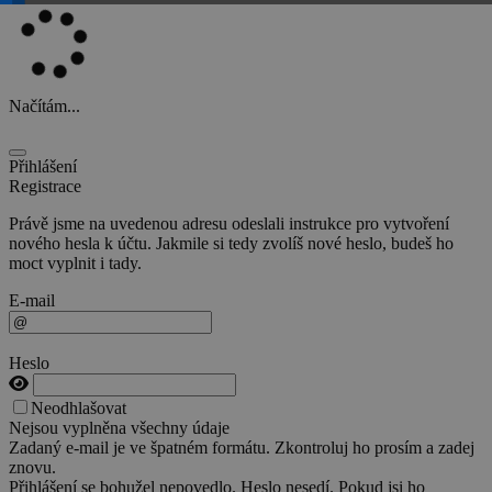
Načítám...
Přihlášení
Registrace
Právě jsme na uvedenou adresu odeslali instrukce pro vytvoření
nového hesla k účtu. Jakmile si tedy zvolíš nové heslo, budeš ho
moct vyplnit i tady.
E-mail
Heslo
Neodhlašovat
Nejsou vyplněna všechny údaje
Zadaný e-mail je ve špatném formátu. Zkontroluj ho prosím a zadej
znovu.
Přihlášení se bohužel nepovedlo. Heslo nesedí. Pokud jsi ho