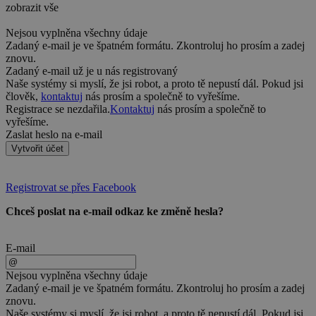
zobrazit vše
Nejsou vyplněna všechny údaje
Zadaný e-mail je ve špatném formátu. Zkontroluj ho prosím a zadej
znovu.
Zadaný e-mail už je u nás registrovaný
Naše systémy si myslí, že jsi robot, a proto tě nepustí dál. Pokud jsi
člověk,
kontaktuj
nás prosím a společně to vyřešíme.
Registrace se nezdařila.
Kontaktuj
nás prosím a společně to
vyřešíme.
Zaslat heslo na e-mail
Vytvořit účet
Registrovat se přes Facebook
Chceš poslat na e-mail odkaz ke změně hesla?
E-mail
Nejsou vyplněna všechny údaje
Zadaný e-mail je ve špatném formátu. Zkontroluj ho prosím a zadej
znovu.
Naše systémy si myslí, že jsi robot, a proto tě nepustí dál. Pokud jsi