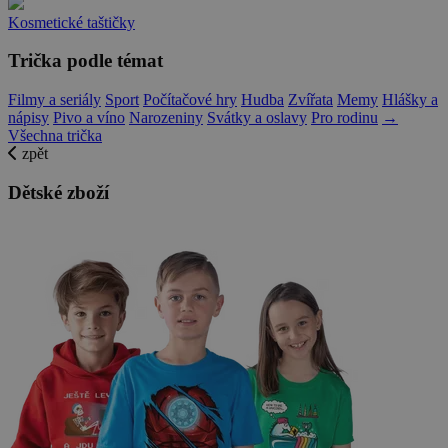
Kosmetické taštičky
Trička podle témat
Filmy a seriály
Sport
Počítačové hry
Hudba
Zvířata
Memy
Hlášky a
nápisy
Pivo a víno
Narozeniny
Svátky a oslavy
Pro rodinu
→
Všechna trička
zpět
Dětské zboží