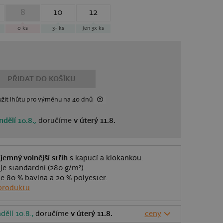
8
10
12
0
ks
3+
ks
jen 3x
ks
PŘIDAT DO KOŠÍKU
žit lhůtu
pro výměnu
na 40 dnů
ndělí 10.8.,
doručíme
v úterý 11.8.
íjemný volnější střih
s kapucí a klokankou.
je standardní (280 g/m²).
 je 80 % bavlna a 20 % polyester.
produktu
dělí 10.8.,
doručíme
v úterý 11.8.
ceny