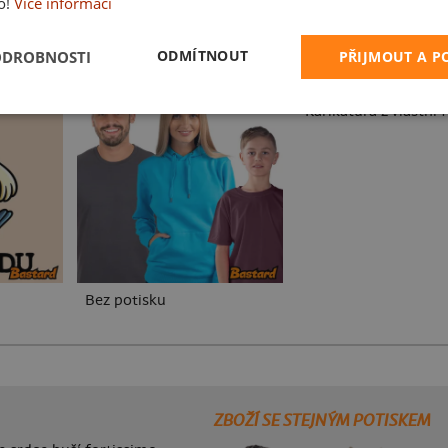
o!
Více informací
ODMÍTNOUT
ODROBNOSTI
PŘIJMOUT A 
Karikatura z vlastní 
Bez potisku
ZBOŽÍ SE STEJNÝM POTISKEM