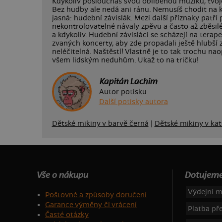
Kdykoliv posloucháš svou oblíbenou muziku, tvoje
Bez hudby ale nedá ani ránu. Nemusíš chodit na ka
jasná: hudební závislák. Mezi další příznaky patří
nekontrolovatelné návaly zpěvu a často až zběsilé
a kdykoliv. Hudební závisláci se scházejí na terap
zvaných koncerty, aby zde propadali ještě hlubší z
neléčitelná. Naštěstí! Vlastně je to tak trochu nao
všem lidským neduhům. Ukaž to na tričku!
Kapitán Lachim
Autor potisku
Další potisky autora
Dětské mikiny v barvě černá
|
Dětské mikiny v ka
Vše o nákupu
Dotujeme
Výdejní m
Poštovné a způsoby doručení
Garance výměny či vrácení
Platba p
Časté otázky