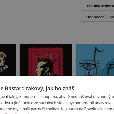
Tabulka velikost
Hodnocení:
4.9
je Bastard takový, jak ho znáš
oval tak, jak moderní e-shop má, aby tě neobtěžoval nevhodný o
Známka punku
Ladíme k sobě
a videa a jiné funkce ze sociálních sítí a abychom mohli analyzova
ujeme my a naši partneři cookies. Kliknutím na Povolit vše nám d