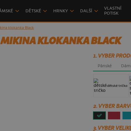
VLASTNÍ
ÁMSKÉ
DĚTSKÉ
HRNKY
DALŠÍ
POTISK
kina klokanka Black
 MIKINA KLOKANKA BLACK
1. VYBER PROD
Pánské
Dám
dětské tričko
2. VYBER BARV
3.
VYBER VELIK