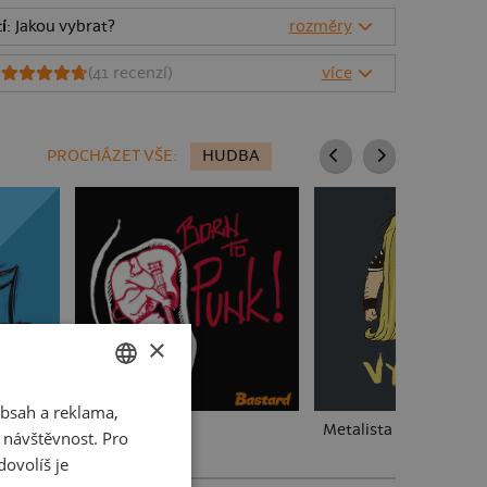
í
: Jakou vybrat?
rozměry
8
(
41
recenzí)
více
PROCHÁZET VŠE:
HUDBA
×
bsah a reklama,
CZECH
Born to punk
Metalista
t návštěvnost. Pro
SLOVAK
ovolíš je