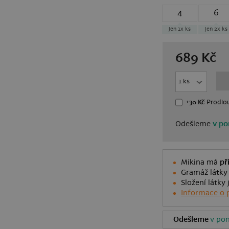
4
6
jen 1x
ks
jen 2x
ks
689
Kč
+30 Kč
Prodlou
Odešleme
v po
Mikina má
př
Gramáž látky 
Složení látky
Informace o 
Odešleme
v pon