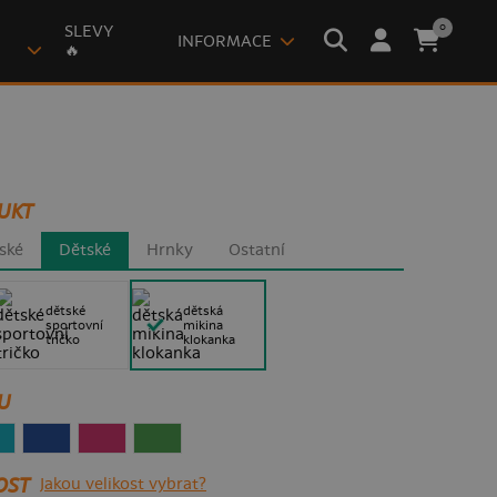
0
SLEVY
INFORMACE
🔥
UKT
ské
Dětské
Hrnky
Ostatní
dětské
dětská
sportovní
mikina
tričko
klokanka
U
OST
Jakou velikost vybrat?