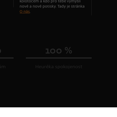
kolotočem a kdo pro tebe vymýšlí
nové a nové potisky. Tady je stránka
O nás
.
0
100 %
kům
Heuréka spokojenost