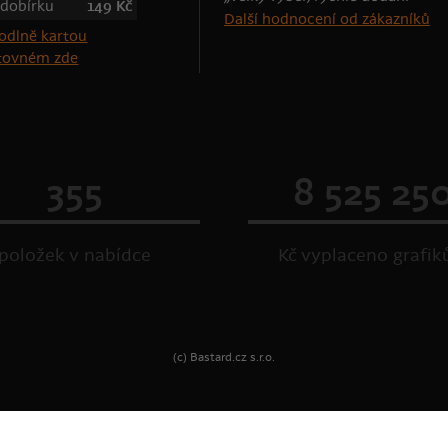
 dobírku
149 Kč
Další hodnocení od zákazníků
štovném zde
355
8 525 25
položek v nabídce
Kč vyplaceno grafi
(c) Bastard.cz s.r.o.