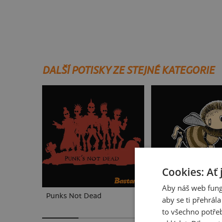
DALŠÍ POTISKY ZE STEJNÉ KATEGORIE
Cookies: Ať 
Aby náš web fung
Punks Not Dead
Punks Not Med
aby se ti přehrál
to všechno potřeb