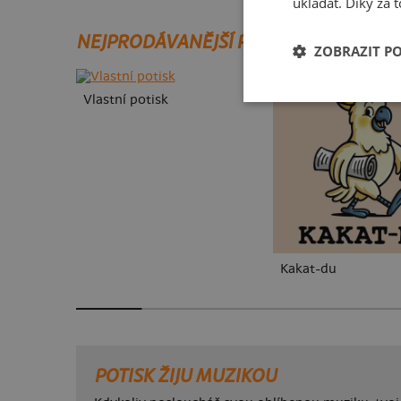
ukládat. Díky za t
NEJPRODÁVANĚJŠÍ POTISKY
ZOBRAZIT P
Vlastní potisk
Kakat-du
POTISK ŽIJU MUZIKOU