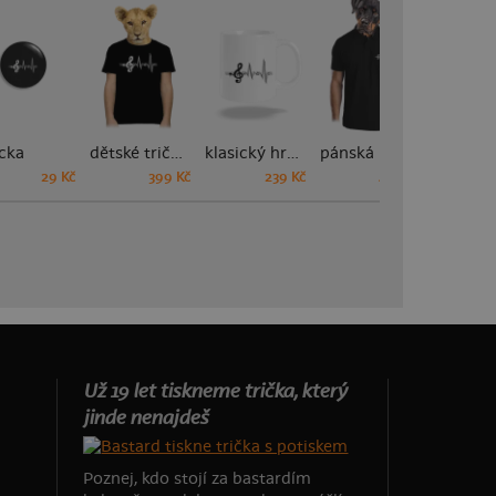
cka
dětské tričko
klasický hrnek
pánská polokošile
29 Kč
399 Kč
239 Kč
449 Kč
Už 19 let tiskneme trička, který
jinde nenajdeš
Poznej, kdo stojí za bastardím