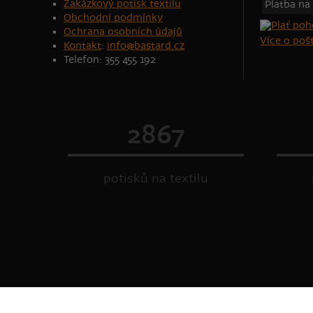
Zakázkový potisk textilu
Platba na
Obchodní podmínky
Ochrana osobních údajů
Více o po
Kontakt
:
info@bastard.cz
Telefon: 355 455 192
2867
potisků na textilu