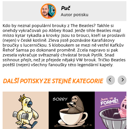
Puč
Autor potisku
Kdo by neznal populární brouky z The Beatles? Takhle si
onehdy vykračovali po Abbey Road. Jenže tihle Beatles mají
místo kytar tykadla a krovky. Jsou to brouci, kteří se proslavili
(nejen) v české kotlině. Zleva jistě poznáváte Karafiátovy
broučky s lucerničkou. S kloboukem se mezi ně vetřel Kafkův
Řehoř Samsa po dokonané proměně. Zcela napravo si pak
zvesela vykračuje světaznalý chvástal brouk Pytlík. Snad
stihnout přejít, než je přejede nějaký VW brouk. Tričko Beatles
potěší (nejen) všechny fanoušky této legendární kapely.
DALŠÍ POTISKY ZE STEJNÉ KATEGORIE