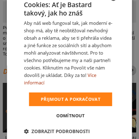
Cookies: Ať je Bastard
BadBlueye
takový, jak ho znáš
CZECH
Autorka potisku
Aby náš web fungoval tak, jak moderní e-
SLOVAK
Punk's Not Dead vy v***vé! Tohle je kmen, punkáčem se sice
shop má, aby tě neobtěžoval nevhodný
můžeš stát, ale ti praví, se už v břiše začínají projevovat a dají
obsah a reklama, aby se ti přehrála videa
o sobě vědět. Číro a náušnice jsou jasná věc, ovšem ti největší
srdcaři, ty bez kytary nedají ani chvíli. Když pak v břiše
a jiné funkce ze sociálních sítí a abychom
rozjedou to svoje pogo, žádná mamka nebude chápat. Born
mohli analyzovat návštěvnost. Pro to
To Punk, jsme zrozeni pro punk!
všechno potřebujeme my a naši partneři
cookies. Kliknutím na Povolit vše nám
DALŠÍ POTISKY ZE STEJNÉ KATEGORIE
dovolíš je ukládat. Díky za to!
Více
informací
PŘIJMOUT A POKRAČOVAT
ODMÍTNOUT
ZOBRAZIT PODROBNOSTI
USB připojení
Ještě, ještě