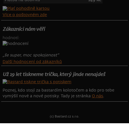
Více o poštovném zde
Zákazníci nám věří
hodnotí:
„še super, moc spokojenost“
Další hodnocení od zákazníků
Už 19 let tiskneme trička, který jinde nenajdeš
Poznej, kdo stojí za bastardím kolotočem a kdo pro tebe
vymýšlí nové a nové potisky. Tady je stránka
O nás
.
(c) Bastard.cz s.r.o.