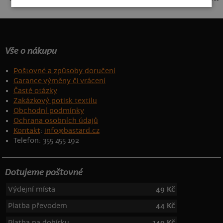
Vše o nákupu
Poštovné a způsoby doručení
Garance výměny či vrácení
Časté otázky
Zakázkový potisk textilu
Obchodní podmínky
Ochrana osobních údajů
Kontakt
:
info@bastard.cz
Telefon: 355 455 192
Dotujeme poštovné
Výdejní místa
49 Kč
Platba převodem
44 Kč
Platba na dobírku
149 Kč