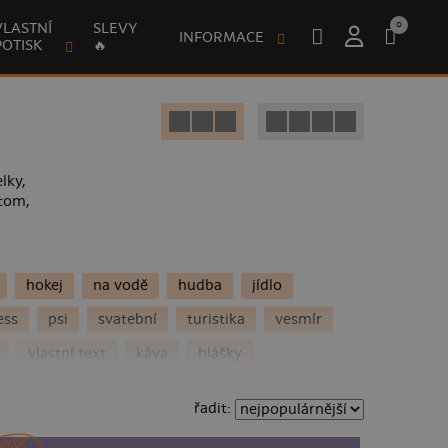
0
VLASTNÍ
SLEVY
INFORMACE
POTISK
🔥
lky,
 tom,
hokej
na vodě
hudba
jídlo
ess
psi
svatební
turistika
vesmír
vlastní text
káva
hlášky
o
Vánoce
hasiči
adrenalin
Ukrajina
řadit:
lloween
vlaky
deskovky
cyklistika
TISK