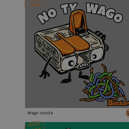
vlastní potisk
podzim
kancelářské
dáre
TÝDNE
Hra na oliheň
Wednesday
Červený trpaslík
koně
kuny
lenochodi
lišky
medvědi
Minecraft
Pokémon
retro hry
narozeni
drum and bass
kytara
brainrot
memy
příležitosti
ajťáci
myslivecká
kuchaři
pro maminku
pro babičku
pro dědečka
Wago svorka
POTISK