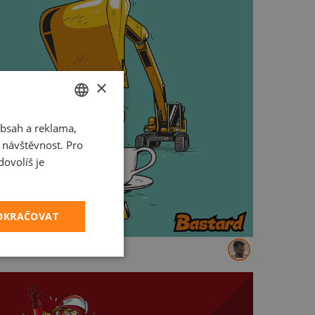
×
bsah a reklama,
CZECH
t návštěvnost. Pro
SLOVAK
ovolíš je
POKRAČOVAT
grista