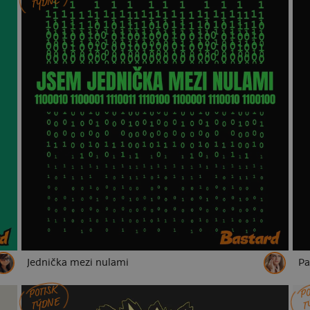
TÝDNE
Jednička mezi nulami
Pa
POTISK
PO
TÝDNE
T