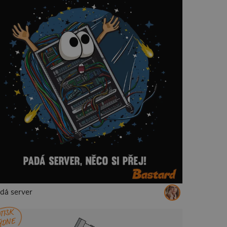
dá server
TISK
ÝDNE