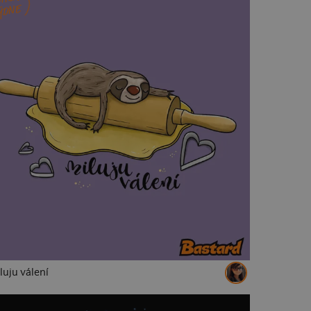
an
Grinch
Harley Quinn a Joker
ÝDNE
dinosauři
jezevčíci
kapři
kapybary
čitele
šipky
baseball
basketbal
narozeniny 70
metal
rock
punk
prosecco
nápisy
absolventská
plavčíci
řezníci
fotografové
pro tátu
čaj
luju válení