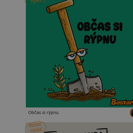
TÝDNE
Občas si rýpnu
POTISK
TÝDNE