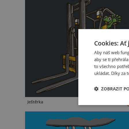
Cookies: Ať 
Aby náš web fung
aby se ti přehrál
to všechno potřeb
ukládat. Díky za t
ZOBRAZIT P
Ještěrka