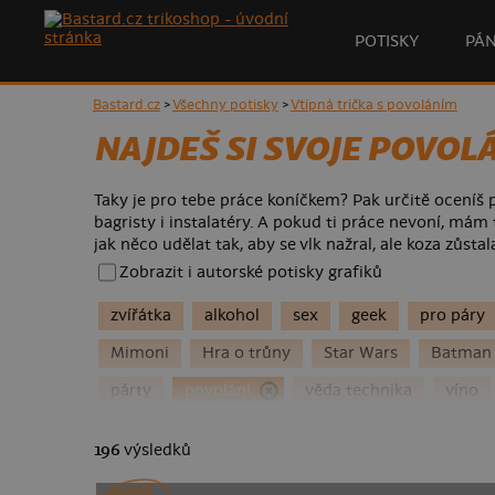
POTISKY
PÁ
Bastard.cz
>
Všechny potisky
>
Vtipná trička s povoláním
NAJDEŠ SI SVOJE POVOLÁ
Taky je pro tebe práce koníčkem? Pak určitě oceníš p
bagristy i instalatéry. A pokud ti práce nevoní, mám
jak něco udělat tak, aby se vlk nažral, ale koza zůstal
Zobrazit i autorské potisky grafiků
zvířátka
alkohol
sex
geek
pro páry
Mimoni
Hra o trůny
Star Wars
Batman
párty
povolání
věda technika
víno
koronavirus
kočky
ganja
jednorožci
196
výsledků
fotbal
Den otců
houbaření
pro kamará
POTISK