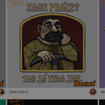
k
Stranger Things
Sandokan
Rocky Balboa
Ironm
TÝDNE
T
Big Lebowski
Pán prstenů
Vetřelec
Cimrman
opice
ryby
slepice
sovy
vlci
ježci
pro u
ny 30
narozeniny 40
narozeniny 50
narozeniny 60
Labubu
Jiří Kára
rebel
Starej Bruna
Skibidi
elektrikáři
automechanici
zdravotníci
kamioňáci
pro přítele
pro sourozence
pro teenagery
pro rodinu
Zase práce?
Mi
POTISK