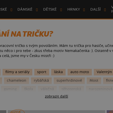
NSKÉ
DÁMSKÉ
DĚTSKÉ
HRNKY
DALŠÍ
NÍ NA TRIČKU?
racovní tričko s tvým povoláním. Mám tu trička pro hasiče, učite
 tu něco i pro tebe - zkus třeba motiv Nemakačenka :). Ostatně v
a celá, jsme my v Česku mistři :)
filmy a seriály
sport
láska
auto moto
Valentýn
chameleon
rybářská
superhrdinové
Most
fitn
gaming
škola
válečná
těhotenská
narozeninová
zobrazit další
NYX
Velikonoce
rozlučka se svobodou
Marvel
piv
dy
Česká republika
alergie
pro babičku a dědu
Ha
POTISK
PO