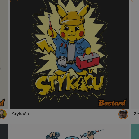
Stykaču
Ze