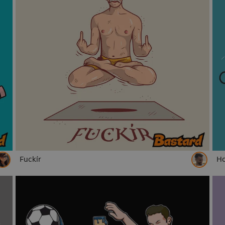
Fuckír
Ho