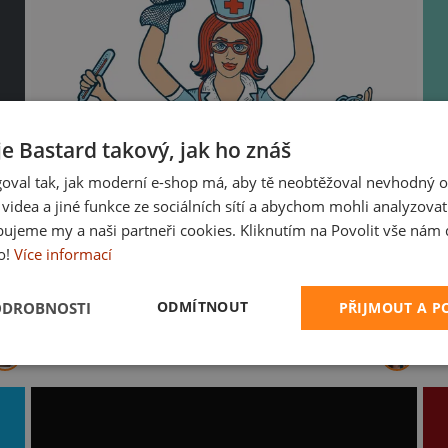
je Bastard takový, jak ho znáš
oval tak, jak moderní e-shop má, aby tě neobtěžoval nevhodný o
a videa a jiné funkce ze sociálních sítí a abychom mohli analyzova
ujeme my a naši partneři cookies. Kliknutím na Povolit vše nám d
o!
Více informací
ODMÍTNOUT
ODROBNOSTI
PŘIJMOUT A 
Sestra v akci
Ba