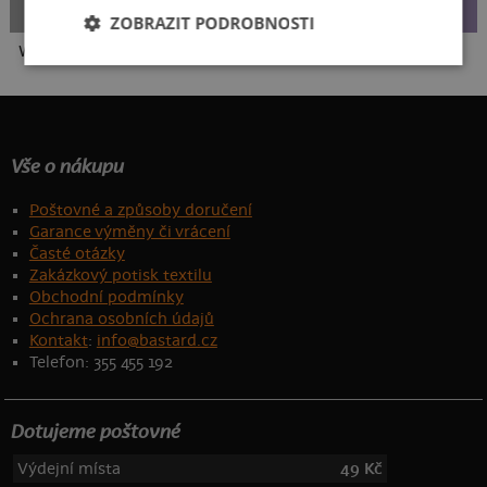
ZOBRAZIT PODROBNOSTI
Wago svorka
Zase práce?
Miluju válení
Vše o nákupu
Poštovné a způsoby doručení
Garance výměny či vrácení
Časté otázky
Zakázkový potisk textilu
Obchodní podmínky
Ochrana osobních údajů
Kontakt
:
info@bastard.cz
Telefon: 355 455 192
Dotujeme poštovné
Výdejní místa
49 Kč