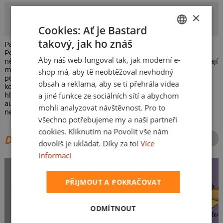
gentleman_in_pixels
×
Autor potisku
Cookies: Ať je Bastard
takový, jak ho znáš
Pamatujete si na časy, kdy silnice brázdily Škoda 105 a 120?
CZECH
Pokud jste někdy otevřeli přední kapotu a zůstali stát v
Aby náš web fungoval tak, jak moderní e-
němém úžasu, rozhodně nejste sami. Ačkoliv dnešní vozy mají
SLOVAK
motor umístěný vpředu, staré dobré „stodvacítky“ měly svůj
shop má, aby tě neobtěžoval nevhodný
pohon vzadu. To vedlo k nejednomu komickému okamžiku,
obsah a reklama, aby se ti přehrála videa
kdy se někdo ptal: „Kde je sakra motor?“ – jen aby zjistil, že
a jiné funkce ze sociálních sítí a abychom
hledá na špatném místě. Potisk je vhodný pro všechny
automobilové nadšence, majitele a bývalé řidiče Škodovek
mohli analyzovat návštěvnost. Pro to
nebo účastníky veteránských srazů.
všechno potřebujeme my a naši partneři
cookies. Kliknutím na Povolit vše nám
DALŠÍ POTISKY ZE STEJNÉ KATEGORIE
dovolíš je ukládat. Díky za to!
Více
informací
PŘIJMOUT A POKRAČOVAT
ODMÍTNOUT