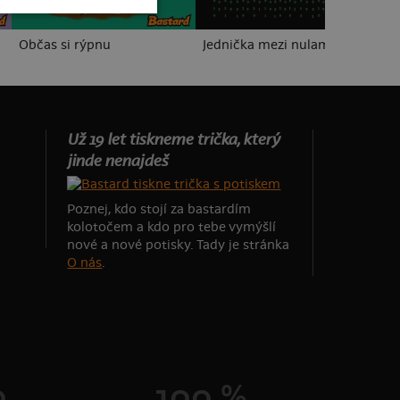
Občas si rýpnu
Jednička mezi nulami
Pa
Už 19 let tiskneme trička, který
jinde nenajdeš
Poznej, kdo stojí za bastardím
kolotočem a kdo pro tebe vymýšlí
nové a nové potisky. Tady je stránka
O nás
.
0
100 %