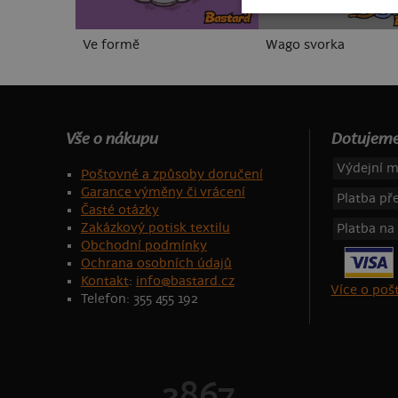
Ve formě
Wago svorka
Vše o nákupu
Dotujeme
Výdejní m
Poštovné a způsoby doručení
Garance výměny či vrácení
Platba p
Časté otázky
Zakázkový potisk textilu
Platba na
Obchodní podmínky
Ochrana osobních údajů
Kontakt
:
info@bastard.cz
Více o po
Telefon: 355 455 192
2867