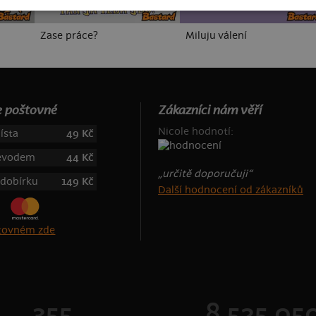
Zase práce?
Miluju válení
 poštovné
Zákazníci nám věří
Nicole hodnotí:
ísta
49 Kč
řevodem
44 Kč
„určitě doporučuji“
 dobírku
149 Kč
Další hodnocení od zákazníků
štovném zde
355
8 525 05