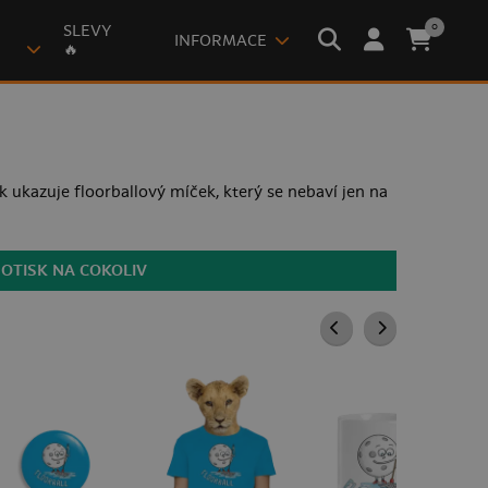
0
SLEVY
INFORMACE
🔥
k ukazuje floorballový míček, který se nebaví jen na
POTISK NA COKOLIV