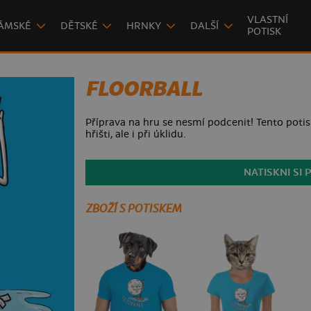
VLASTNÍ
ÁMSKÉ
DĚTSKÉ
HRNKY
DALŠÍ
POTISK
FLOORBALL
Příprava na hru se nesmí podcenit! Tento potis
hřišti, ale i při úklidu.
NATISKNI SI 
ZBOŽÍ S POTISKEM