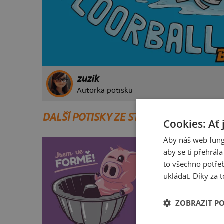
zuzik
Autorka potisku
DALŠÍ POTISKY ZE STEJNÉ KATEGORIE
Cookies: Ať 
Aby náš web fung
aby se ti přehrál
to všechno potřeb
ukládat. Díky za t
ZOBRAZIT P