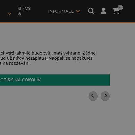
0
SLEVY
INFORMACE
🔥
 chytit! Jakmile bude tvůj, máš vyhráno. Žádnej
oud už nikdy nezaplatíš. Naopak se napakuješ,
e na rozdávání.
POTISK NA COKOLIV