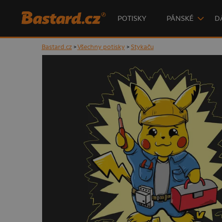
POTISKY
PÁNSKÉ
D
Bastard.cz
>
Všechny potisky
>
Stykaču