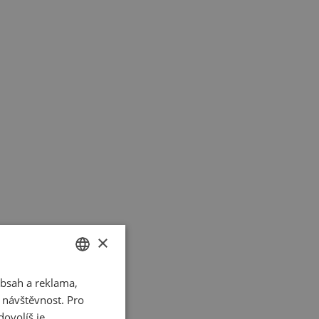
×
bsah a reklama,
CZECH
t návštěvnost. Pro
SLOVAK
ovolíš je