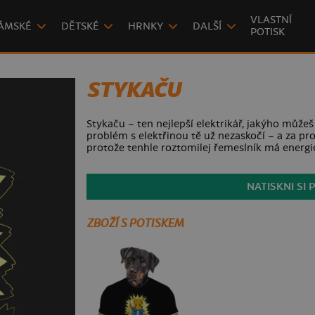
VLASTNÍ
ÁMSKÉ
DĚTSKÉ
HRNKY
DALŠÍ
POTISK
STYKAČU
Stykaču – ten nejlepší elektrikář, jakýho můžeš
problém s elektřinou tě už nezaskočí – a za pr
protože tenhle roztomilej řemeslník má energi
NATISKNI SI 
ZBOŽÍ S POTISKEM