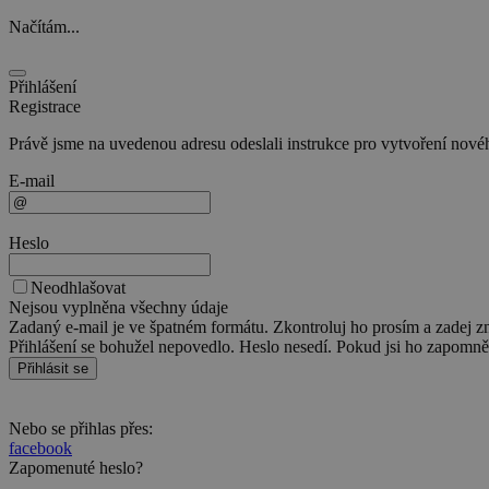
Načítám...
Přihlášení
Registrace
Právě jsme na uvedenou adresu odeslali instrukce pro vytvoření nového
E-mail
Heslo
Neodhlašovat
Nejsou vyplněna všechny údaje
Zadaný e-mail je ve špatném formátu. Zkontroluj ho prosím a zadej z
Přihlášení se bohužel nepovedlo. Heslo nesedí. Pokud jsi ho zapomněl
Přihlásit se
Nebo se přihlas přes:
facebook
Zapomenuté heslo?