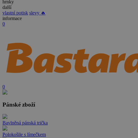
hrnky
další
vlastní potisk
slevy 🔥
informace
0
0
Pánské zboží
Bavlněná pánská trička
Polokošile s límečkem