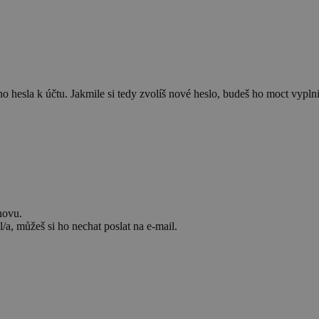
 hesla k účtu. Jakmile si tedy zvolíš nové heslo, budeš ho moct vyplnit
novu.
/a, můžeš si ho nechat poslat na e-mail.