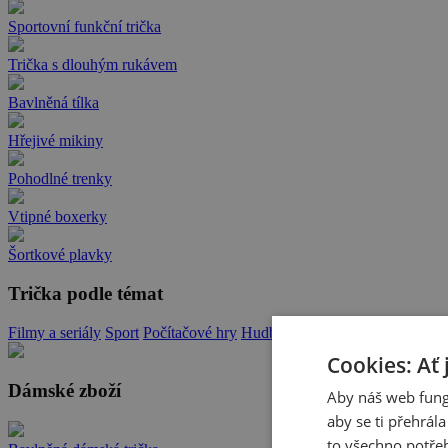
Sportovní funkční trička
Trička s dlouhým rukávem
Bavlněná tílka
Hřejivé mikiny
Pohodlné trenky
Vtipné boxerky
Šortkové plavky
Trička podle témat
Filmy a seriály
Sport
Počítačové hry
Hudba
Zvířata
Memy
Hlášky a 
Cookies: Ať 
Dámské zboží
Aby náš web fung
aby se ti přehrál
to všechno potřeb