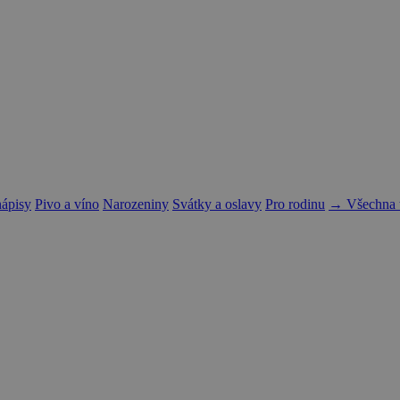
nápisy
Pivo a víno
Narozeniny
Svátky a oslavy
Pro rodinu
→ Všechna t