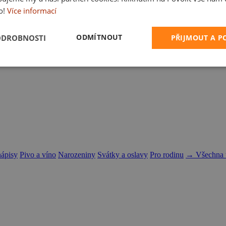
o!
Více informací
ODMÍTNOUT
ODROBNOSTI
PŘIJMOUT A 
nápisy
Pivo a víno
Narozeniny
Svátky a oslavy
Pro rodinu
→ Všechna t