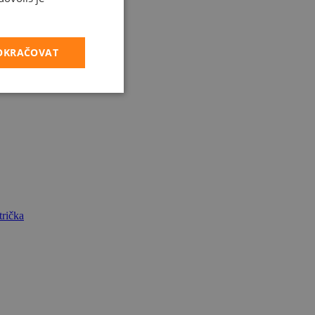
POKRAČOVAT
rička