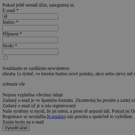
Pokud ještě nemáš účet,
zaregistruj se
.
E-mail *
Jméno *
Příjmení *
Heslo *
Souhlasím se zasíláním newsletteru
zhruba 1x týdně, ve kterém budou nové potisky, akce nebo slevy mě 
zobrazit vše
Nejsou vyplněna všechny údaje
Zadaný e-mail je ve špatném formátu. Zkontroluj ho prosím a zadej z
Zadaný e-mail už je u nás registrovaný
Naše systémy si myslí, že jsi robot, a proto tě nepustí dál. Pokud jsi č
Registrace se nezdařila.
Kontaktuj
nás prosím a společně to vyřešíme.
Zaslat heslo na e-mail
Vytvořit účet