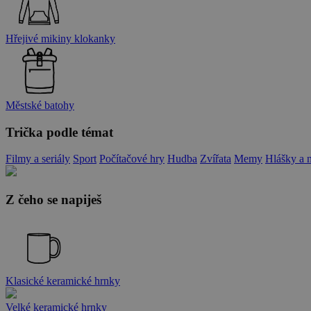
Hřejivé mikiny klokanky
Městské batohy
Trička podle témat
Filmy a seriály
Sport
Počítačové hry
Hudba
Zvířata
Memy
Hlášky a 
Z čeho se napiješ
Klasické keramické hrnky
Velké keramické hrnky