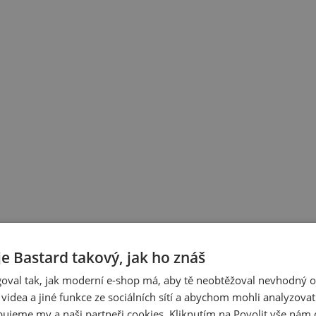
nápisy
Pivo a víno
Narozeniny
Svátky a oslavy
Pro rodinu
→ Všechna t
je Bastard takový, jak ho znáš
oval tak, jak moderní e-shop má, aby tě neobtěžoval nevhodný o
a videa a jiné funkce ze sociálních sítí a abychom mohli analyzova
ujeme my a naši partneři cookies. Kliknutím na Povolit vše nám d