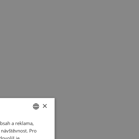
rička
×
bsah a reklama,
CZECH
t návštěvnost. Pro
SLOVAK
ovolíš je