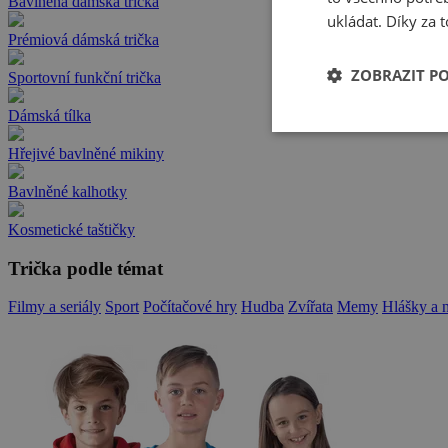
Bavlněná dámská trička
ukládat. Díky za t
Prémiová dámská trička
ZOBRAZIT P
Sportovní funkční trička
Dámská tílka
Hřejivé bavlněné mikiny
Bavlněné kalhotky
Kosmetické taštičky
Trička podle témat
Filmy a seriály
Sport
Počítačové hry
Hudba
Zvířata
Memy
Hlášky a 