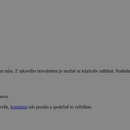
na míru. Z takového newsletteru je možné se kdykoliv odhlásit. Podmí
novu.
lověk,
kontaktuj
nás prosím a společně to vyřešíme.