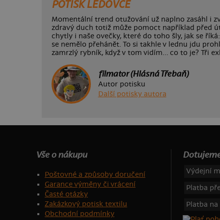
POTISK LEDOVCE
Momentální trend otužování už naplno zasáhl i zví
zdravý duch totiž může pomoct například před ú
chytly i naše ovečky, které do toho šly, jak se říká
se nemělo přehánět. To si takhle v lednu jdu pro
zamrzlý rybník, když v tom vidím... co to je? Tři e
filmator (Hlásná Třebaň)
Autor potisku
Další potisky autora
Vše o nákupu
Dotujeme
Výdejní m
Poštovné a způsoby doručení
Garance výměny či vrácení
Platba p
Časté otázky
Zakázkový potisk textilu
Platba na
Obchodní podmínky