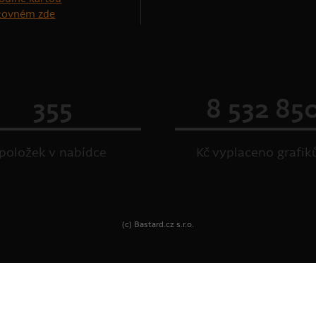
štovném zde
355
8 532 85
položek v nabídce
Kč vyplaceno grafi
(c) Bastard.cz s.r.o.