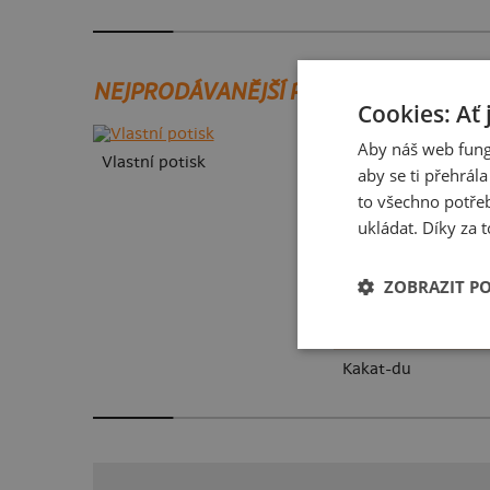
NEJPRODÁVANĚJŠÍ POTISKY
Cookies: Ať 
Aby náš web fung
Vlastní potisk
aby se ti přehrál
to všechno potřeb
ukládat. Díky za t
ZOBRAZIT P
Kakat-du