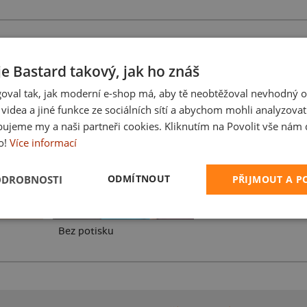
je Bastard takový, jak ho znáš
oval tak, jak moderní e-shop má, aby tě neobtěžoval nevhodný o
Karikatura z vlastní 
a videa a jiné funkce ze sociálních sítí a abychom mohli analyzova
ujeme my a naši partneři cookies. Kliknutím na Povolit vše nám d
o!
Více informací
ODMÍTNOUT
ODROBNOSTI
PŘIJMOUT A 
Bez potisku