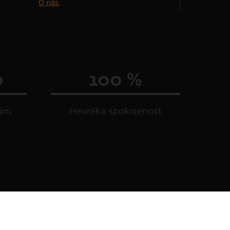
O nás
.
0
100 %
kům
Heuréka spokojenost