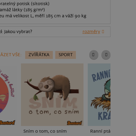
ratelný potisk (sítotisk)
amáž látky (185 g/m²)
eu má velikost L, měří 185 cm a váží 90 kg
í
: Jakou vybrat?
rozměry
ÁZET VŠE:
ZVÍŘÁTKA
SPORT
Sním o tom, co sním
Ranní ptáče spí