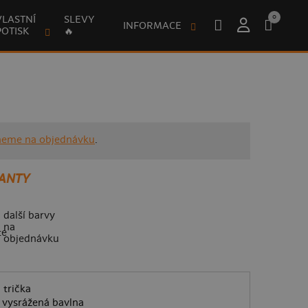
0
VLASTNÍ
SLEVY
INFORMACE
POTISK
🔥
neme na objednávku
.
ANTY
další barvy
na
objednávku
 trička
vysrážená bavlna