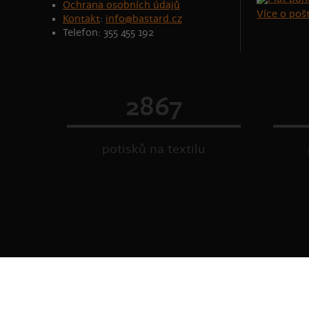
Ochrana osobních údajů
Více o po
Kontakt
:
info@bastard.cz
Telefon: 355 455 192
2867
potisků na textilu