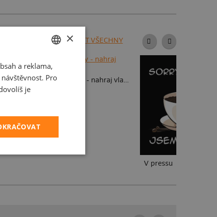
×
ZOBRAZIT VŠECHNY
bsah a reklama,
CZECH
fotky
t návštěvnost. Pro
Dětské kresby - nahraj vlastní
SLOVAK
ovolíš je
POKRAČOVAT
V pressu