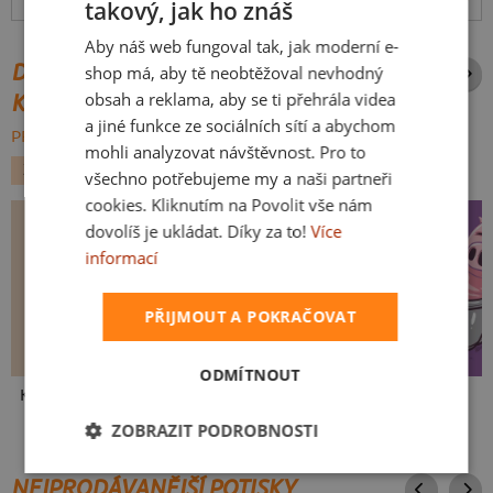
Hodnocení:
4.93
(
186
recenzí)
více
takový, jak ho znáš
CZECH
Aby náš web fungoval tak, jak moderní e-
SLOVAK
DALŠÍ POTISKY ZE STEJNÉ
shop má, aby tě neobtěžoval nevhodný
obsah a reklama, aby se ti přehrála videa
KATEGORIE
a jiné funkce ze sociálních sítí a abychom
PROCHÁZET VŠE:
mohli analyzovat návštěvnost. Pro to
ZVÍŘÁTKA
SPORT
všechno potřebujeme my a naši partneři
cookies. Kliknutím na Povolit vše nám
dovolíš je ukládat. Díky za to!
Více
informací
PŘIJMOUT A POKRAČOVAT
ODMÍTNOUT
Kakat-du
V pressu
Ve formě
ZOBRAZIT PODROBNOSTI
NEJPRODÁVANĚJŠÍ POTISKY