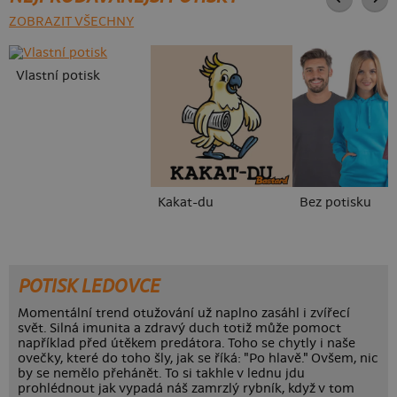
ZOBRAZIT VŠECHNY
Vlastní potisk
Kakat-du
Bez potisku
POTISK LEDOVCE
Momentální trend otužování už naplno zasáhl i zvířecí
svět. Silná imunita a zdravý duch totiž může pomoct
například před útěkem predátora. Toho se chytly i naše
ovečky, které do toho šly, jak se říká: "Po hlavě." Ovšem, nic
by se nemělo přehánět. To si takhle v lednu jdu
prohlédnout jak vypadá náš zamrzlý rybník, když v tom