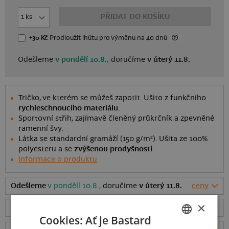
PŘIDAT DO KOŠÍKU
+30 Kč
Prodloužit lhůtu
pro výměnu
na 40 dnů
Odešleme
v pondělí 10.8.,
doručíme
v úterý 11.8.
Tričko, ve kterém se můžeš zapotit. Ušito z funkčního
rychleschnoucího materiálu
.
Sportovní střih, zajímavě členěný průkrčník a zpevněné
ramenní švy.
Látka se standardní gramáží (150 g/m²). Ušita ze 100%
polyesteru a se
zvýšenou prodyšností
.
Informace o produktu
Odešleme
v pondělí 10.8.,
doručíme
v úterý 11.8.
ceny
×
Tabulka velikostí
: Jakou vybrat?
rozměry
Cookies: Ať je Bastard