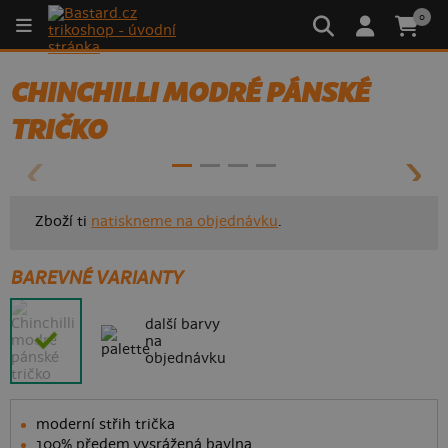
0
CHINCHILLI MODRÉ PÁNSKÉ
- 40%
TRIČKO
Zboží ti
natiskneme na objednávku
.
BAREVNÉ VARIANTY
další barvy
na
objednávku
moderní střih trička
100% předem vysrážená bavlna