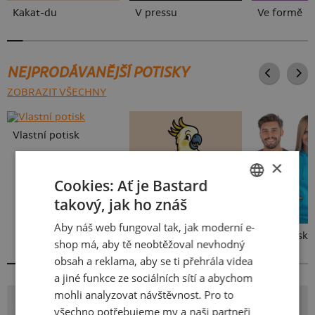
Kakat-du
V pressu
Ve formě
NEJPRODÁVANĚJŠÍ POTISKY
ZOBRAZIT VŠECHNY
Vlastní potisk
×
Cookies: Ať je Bastard
takový, jak ho znáš
CZECH
Aby náš web fungoval tak, jak moderní e-
SLOVAK
Kakat-du
Bez potisku
shop má, aby tě neobtěžoval nevhodný
obsah a reklama, aby se ti přehrála videa
a jiné funkce ze sociálních sítí a abychom
mohli analyzovat návštěvnost. Pro to
POTISK CHINCHILLI
všechno potřebujeme my a naši partneři