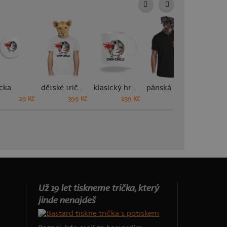
cka
dětské tričko
klasický hrnek
pánská polokošile
29 Kč
399 Kč
239 Kč
449 Kč
Už 19 let tiskneme trička, který
jinde nenajdeš