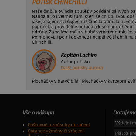
POTISK CHINCHILLI
Naše činčila ovládla soutěž v pojídání pálivých pa
Nandala to i velmistrům, kteří se chlubí svou do
jaké je tajemství úspěchu? Činčila odmala navštěv
papriček a pravidelně pořádala k snídani, obědu i v
odrůdy. Za ta léta měla v hubě vymeteno tak, že b
Pojmenovali po ní dokonce i nejpálivější chilli na
Chinchilli.
Kapitán Lachim
Autor potisku
Další potisky autora
Plecháčky v barvě bílá
|
Plecháčky v kategorii Zví
Vše o nákupu
Dotujeme
Výdejní m
Poštovné a způsoby doručení
Garance výměny či vrácení
Platba p