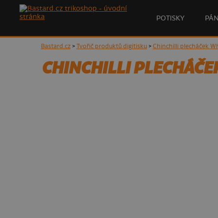
POTISKY
PÁ
Bastard.cz
>
Tvořič produktů digitisku
>
Chinchilli plecháček W
CHINCHILLI PLECHÁČE