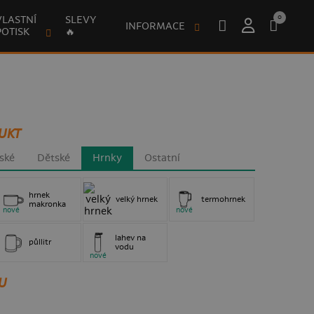
0
VLASTNÍ
SLEVY
INFORMACE
POTISK
🔥
UKT
ské
Dětské
Hrnky
Ostatní
hrnek
velký hrnek
termohrnek
makronka
nové
nové
lahev na
půllitr
vodu
nové
U