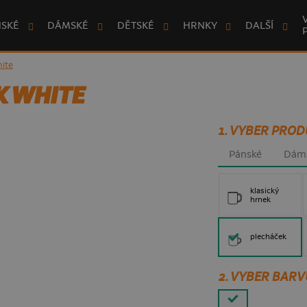
NSKÉ
DÁMSKÉ
DĚTSKÉ
HRNKY
DALŠÍ
hite
K WHITE
1. VYBER PROD
Pánské
Dám
klasický
hrnek
plecháček
2. VYBER BARV