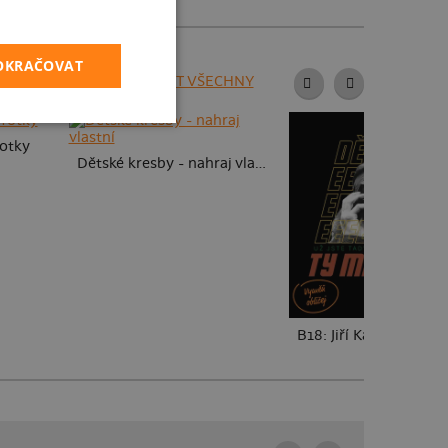
POKRAČOVAT
ZOBRAZIT VŠECHNY
fotky
Dětské kresby - nahraj vlastní
B18: Jiří Kára