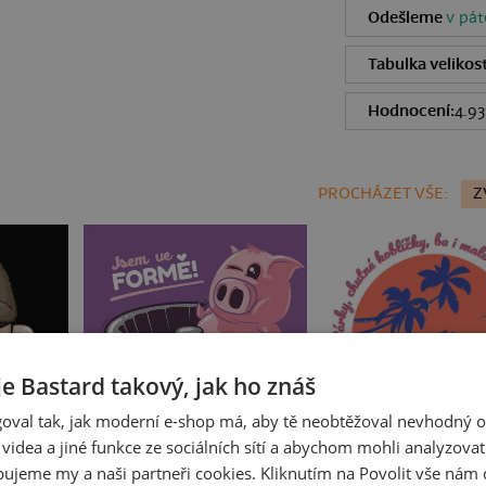
Odešleme
v pát
Tabulka velikost
Hodnocení:
4.93
PROCHÁZET VŠE:
Z
je Bastard takový, jak ho znáš
oval tak, jak moderní e-shop má, aby tě neobtěžoval nevhodný o
a videa a jiné funkce ze sociálních sítí a abychom mohli analyzova
Ve formě
Fušál
ujeme my a naši partneři cookies. Kliknutím na Povolit vše nám d