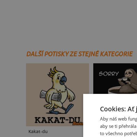
DALŠÍ POTISKY ZE STEJNÉ KATEGORIE
Cookies: Ať 
Aby náš web fung
aby se ti přehrál
Kakat-du
V pressu
to všechno potřeb