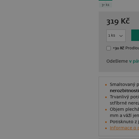
3+ ks
319
Kč
+30 Kč
Prodlou
Odešleme
v pát
Smaltovaný p
nerozbitnosti
Trvanlivý poti
stříbrné nere
Objem plechá
mm a váží je
Potisknuto z 
Informace o 