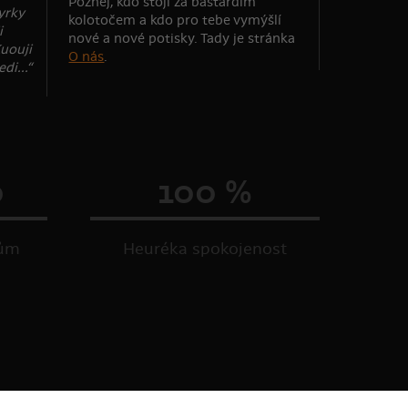
Poznej, kdo stojí za bastardím
yrky
kolotočem a kdo pro tebe vymýšlí
i
nové a nové potisky. Tady je stránka
uouji
O nás
.
di...“
0
100 %
kům
Heuréka spokojenost