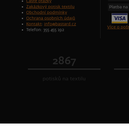
Časté otázky
Zakázkový potisk textilu
Platba na
Obchodní podmínky
Ochrana osobních údajů
Kontakt
:
info@bastard.cz
Více o po
Telefon: 355 455 192
2867
potisků na textilu