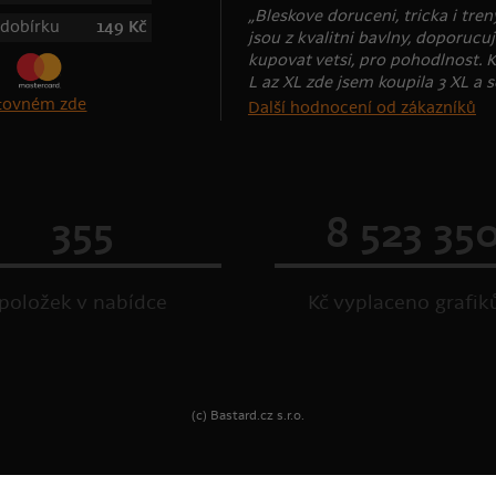
„Bleskove doruceni, tricka i tren
 dobírku
149 Kč
jsou z kvalitni bavlny, doporucuj
kupovat vetsi, pro pohodlnost. K
L az XL zde jsem koupila 3 XL a se
štovném zde
Další hodnocení od zákazníků
355
8 523 35
položek v nabídce
Kč vyplaceno grafi
(c) Bastard.cz s.r.o.