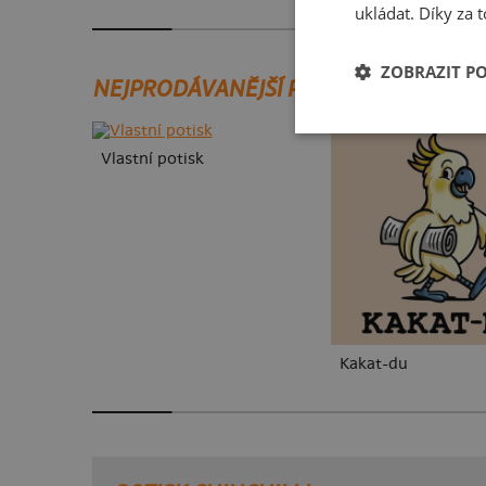
ukládat. Díky za t
ZOBRAZIT P
NEJPRODÁVANĚJŠÍ POTISKY
Vlastní potisk
Kakat-du