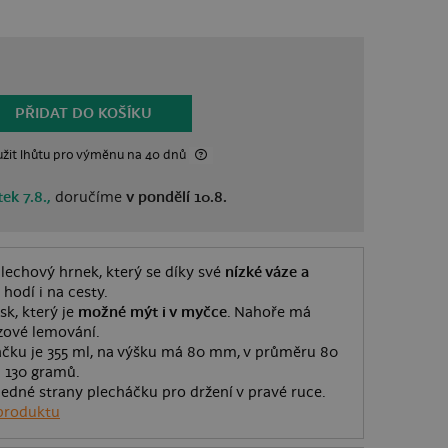
PŘIDAT DO KOŠÍKU
žit lhůtu
pro výměnu
na 40 dnů
ek 7.8.,
doručíme
v pondělí 10.8.
lechový hrnek, který se díky své
nízké váze a
hodí i na cesty.
sk, který je
možné mýt i v myčce
. Nahoře má
zové lemování.
čku je 355 ml, na výšku má 80 mm, v průměru 80
n 130 gramů.
jedné strany plecháčku pro držení v pravé ruce.
produktu