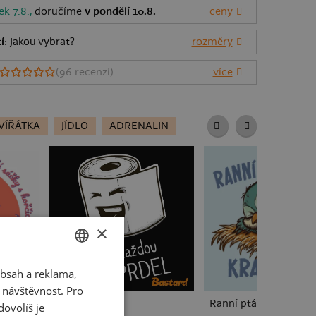
ek 7.8.,
doručíme
v pondělí 10.8.
ceny
í
: Jakou vybrat?
rozměry
(
96
recenzí)
více
VÍŘÁTKA
JÍDLO
ADRENALIN
×
bsah a reklama,
CZECH
t návštěvnost. Pro
SLOVAK
Prdel
Ranní ptáče spí
ovolíš je