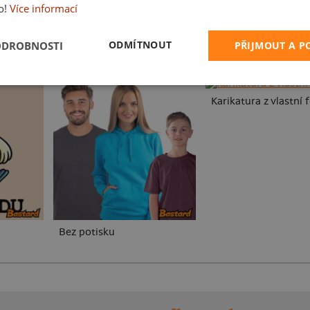
o!
Více informací
ODMÍTNOUT
ODROBNOSTI
PŘIJMOUT A 
Karikatura z vlastní 
Bez potisku