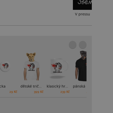
V pressu
cka
dětské tričko
klasický hrnek
pánská polokošile
29 Kč
399 Kč
239 Kč
449 Kč