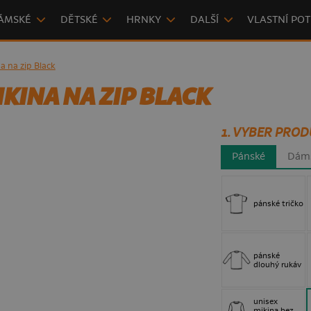
ÁMSKÉ
DĚTSKÉ
HRNKY
DALŠÍ
VLASTNÍ POT
a na zip Black
KINA NA ZIP BLACK
1. VYBER PROD
Pánské
Dám
pánské tričko
pánské
dlouhý rukáv
unisex
mikina bez