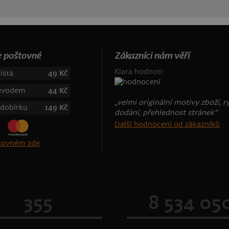
 poštovné
Zákazníci nám věří
Klara hodnotí:
ísta
49 Kč
řevodem
44 Kč
„velmi originální motivy zboží, r
 dobírku
149 Kč
dodání, přehlednost stránek“
Další hodnocení od zákazníků
štovném zde
355
8 534 05