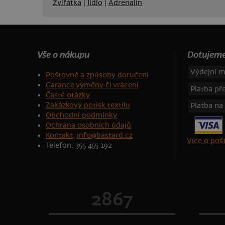
Zvířátka
|
Jídlo
|
Adrenalin
Vše o nákupu
Dotujeme
Výdejní m
Poštovné a způsoby doručení
Garance výměny či vrácení
Platba p
Časté otázky
Zakázkový potisk textilu
Platba na
Obchodní podmínky
Ochrana osobních údajů
Kontakt
:
info@bastard.cz
Více o po
Telefon: 355 455 192
2867