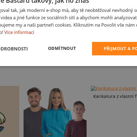
je Bastard takový, jak ho znáš
oval tak, jak moderní e-shop má, aby tě neobtěžoval nevhodný o
a videa a jiné funkce ze sociálních sítí a abychom mohli analyzova
ujeme my a naši partneři cookies. Kliknutím na Povolit vše nám d
o!
Více informací
Ve formě
Fušál
ODMÍTNOUT
ODROBNOSTI
PŘIJMOUT A 
Karikatura z vlastní 