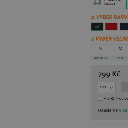
kapuce
nové
2. VYBER BARV
3.
VYBER VELIK
S
M
jen 2x
ks
3+
ks
799
Kč
+30 Kč
Prodlou
Odešleme
v po