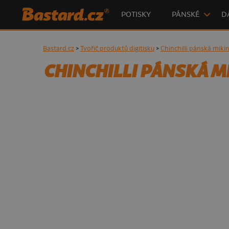
POTISKY
PÁNSKÉ
D
Bastard.cz
>
Tvořič produktů digitisku
>
Chinchilli pánská mikin
CHINCHILLI PÁNSKÁ MI