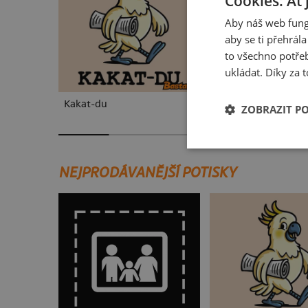
Cookies: Ať 
Aby náš web fung
aby se ti přehrál
to všechno potřeb
ukládat. Díky za t
Kakat-du
V pressu
ZOBRAZIT P
NEJPRODÁVANĚJŠÍ POTISKY