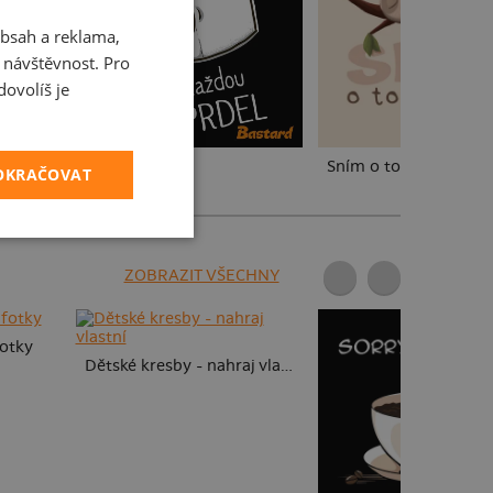
bsah a reklama,
CZECH
t návštěvnost. Pro
SLOVAK
ovolíš je
Prdel
Sním o tom, co sním
POKRAČOVAT
ZOBRAZIT VŠECHNY
fotky
Dětské kresby - nahraj vlastní