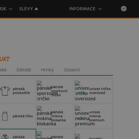
ISK
SLEVY 🔥
INFORMACE
0
UKT
ské
Dětské
Hrnky
Ostatní
pánské
pánská
unisex tričko
sportovní
polokošile
oversized
nové
tričko
pánská
unisex
pánské tílko
mikina
mikina
nové
klokanka
premium
pánská
pánské
boxerky