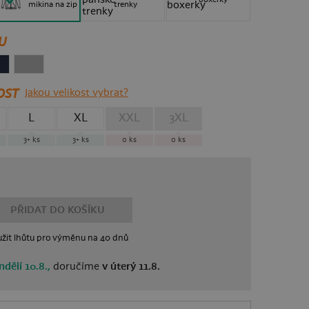
mikina na zip
trenky
U
OST
Jakou velikost vybrat?
L
XL
XXL
3XL
3+
ks
3+
ks
0
ks
0
ks
PŘIDAT DO KOŠÍKU
žit lhůtu
pro výměnu
na 40 dnů
ndělí 10.8.,
doručíme
v úterý 11.8.