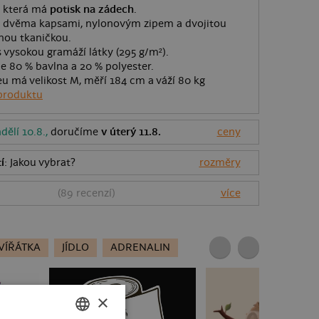
, která má
potisk na zádech
.
 dvěma kapsami, nylonovým zipem a dvojitou
hou tkaničkou.
 vysokou gramáží látky (295 g/m²).
 je 80 % bavlna a 20 % polyester.
u má velikost M, měří 184 cm a váží 80 kg
produktu
dělí 10.8.,
doručíme
v úterý 11.8.
ceny
í
: Jakou vybrat?
rozměry
8
(
89
recenzí)
více
VÍŘÁTKA
JÍDLO
ADRENALIN
×