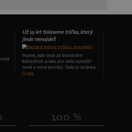
Už 19 let tiskneme trička, který
jinde nenajdeš
Poznej, kdo stojí za bastardím
ychlé
kolotočem a kdo pro tebe vymýšlí
nové a nové potisky. Tady je stránka
O nás
.
0
100 %