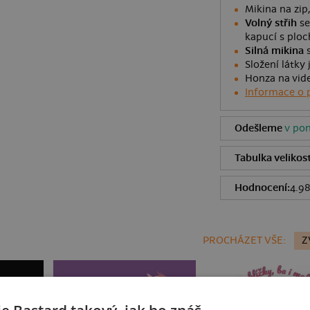
Mikina na zip
Volný střih
se
kapucí s ploc
Silná mikina
s
Složení látky
Honza na vide
Informace o 
Odešleme
v pon
Tabulka velikost
Hodnocení:
4.9
PROCHÁZET VŠE:
Z