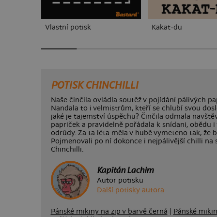
Vlastní potisk
Kakat-du
POTISK CHINCHILLI
Naše činčila ovládla soutěž v pojídání pálivých pa
Nandala to i velmistrům, kteří se chlubí svou do
jaké je tajemství úspěchu? Činčila odmala navštěv
papriček a pravidelně pořádala k snídani, obědu i v
odrůdy. Za ta léta měla v hubě vymeteno tak, že b
Pojmenovali po ní dokonce i nejpálivější chilli na
Chinchilli.
Kapitán Lachim
Autor potisku
Další potisky autora
Pánské mikiny na zip v barvě černá
|
Pánské mikiny