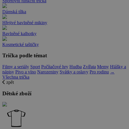
Sportovní funkční trička
Dámská tílka
Hřejivé bavlněné mikiny
Bavlněné kalhotky
Kosmetické taštičky
Trička podle témat
Filmy a seriály
Sport
Počítačové hry
Hudba
Zvířata
Memy
Hlášky a
nápisy
Pivo a víno
Narozeniny
Svátky a oslavy
Pro rodinu
→
Všechna trička
zpět
Dětské zboží