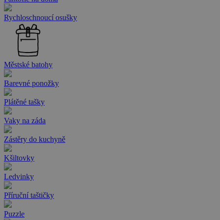
Rychloschnoucí osušky
Městské batohy
Barevné ponožky
Plátěné tašky
Vaky na záda
Zástěry do kuchyně
Kšiltovky
Ledvinky
Příruční taštičky
Puzzle