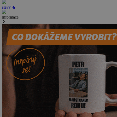
slevy 🔥
informace