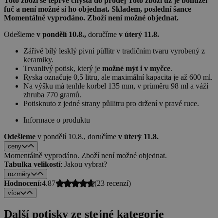
Toto zboží se teprve chystá do prodej
Toto zboží už je bohužel
fuč a není možné si ho objednat.
Skladem, poslední šance
Momentálně vyprodáno. Zboží není možné objednat.
Odešleme
v pondělí 10.8.,
doručíme
v úterý 11.8.
Zářivě bílý lesklý pivní půllitr v tradičním tvaru vyrobený z
keramiky.
Trvanlivý potisk, který je
možné mýt i v myčce
.
Ryska označuje 0,5 litru, ale maximální kapacita je až 600 ml.
Na výšku má tenhle korbel 135 mm, v průměru 98 ml a váží
zhruba 770 gramů.
Potisknuto z jedné strany půllitru pro držení v pravé ruce.
Informace o produktu
Odešleme
v pondělí 10.8.,
doručíme
v úterý 11.8.
ceny
Momentálně vyprodáno. Zboží není možné objednat.
Tabulka velikostí
: Jakou vybrat?
rozměry
Hodnocení:
4.87
(
23
recenzí)
více
Další potisky ze stejné kategorie