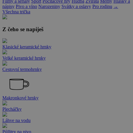
Filmy a seriály
Sport
Počítačové hry
Hudba
Zvířata
Memy
Hlášky a
nápisy
Pivo a víno
Narozeniny
Svátky a oslavy
Pro rodinu
→
Všechna trička
Z čeho se napiješ
Klasické keramické hrnky
Velké keramické hrnky
Cestovní termohrnky
Makronkové hrnky
Plecháčky
Láhve na vodu
Půllitry na pivo