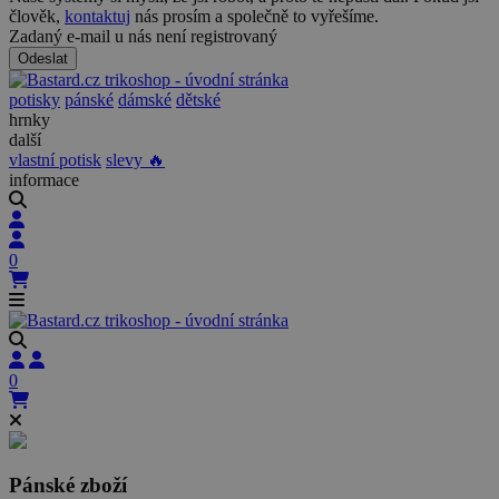
člověk,
kontaktuj
nás prosím a společně to vyřešíme.
Zadaný e-mail u nás není registrovaný
Odeslat
potisky
pánské
dámské
dětské
hrnky
další
vlastní potisk
slevy 🔥
informace
0
0
Pánské zboží