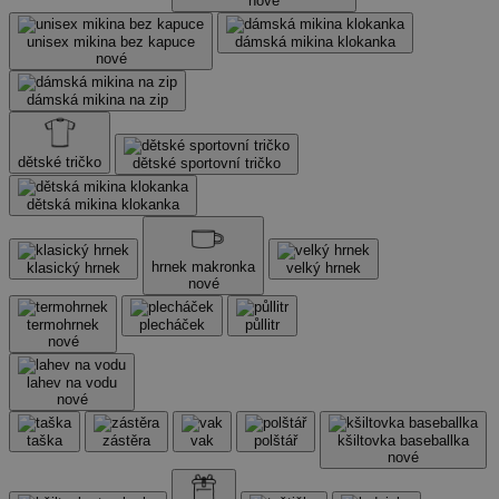
nové
unisex mikina bez kapuce
dámská mikina klokanka
nové
dámská mikina na zip
dětské tričko
dětské sportovní tričko
dětská mikina klokanka
hrnek makronka
klasický hrnek
velký hrnek
nové
termohrnek
plecháček
půllitr
nové
lahev na vodu
nové
taška
zástěra
vak
polštář
kšiltovka baseballka
nové