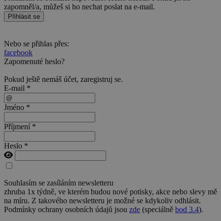
zapomněl/a, můžeš si ho nechat poslat na e-mail.
Přihlásit se
Nebo se přihlas přes:
facebook
Zapomenuté heslo?
Pokud ještě nemáš účet,
zaregistruj se
.
E-mail *
Jméno *
Příjmení *
Heslo *
Souhlasím se zasíláním newsletteru
zhruba 1x týdně, ve kterém budou nové potisky, akce nebo slevy mě
na míru. Z takového newsletteru je možné se kdykoliv odhlásit.
Podmínky ochrany osobních údajů jsou
zde
(speciálně
bod 3.4
).