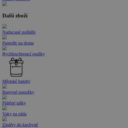
Další zboží
Naducané polštáře
Pantofle na doma
Rychloschnoucí osušky
Městské batohy
Barevné ponožky
Plátěné tašky
Vaky na záda
Zástěry do kuchyně