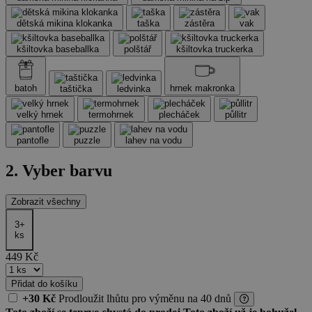
dětská mikina klokanka
taška
zástěra
vak
kšiltovka baseballka
polštář
kšiltovka truckerka
batoh
hrnek makronka
taštička
ledvinka
velký hrnek
termohrnek
plecháček
půllitr
pantofle
puzzle
lahev na vodu
2. Vyber barvu
Zobrazit všechny
3+
ks
449
Kč
Přidat do košíku
+30 Kč
Prodloužit lhůtu
pro výměnu
na 40 dnů