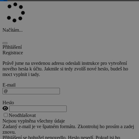
Načítám...
Přihlášení
Registrace
Právě jsme na uvedenou adresu odeslali instrukce pro vytvoření
nového hesla k účtu. Jakmile si tedy zvolíš nové heslo, budeš ho
moct vyplnit i tady.
E-mail
Heslo
Neodhlašovat
Nejsou vyplněna všechny údaje
Zadaný e-mail je ve špatném formátu. Zkontroluj ho prosím a zadej
znovu.
Přihlášení se bohužel nepovedlo. Heslo nesedí. Pokud jsi ho