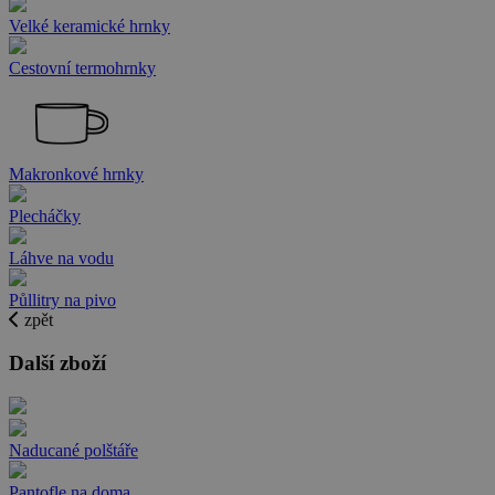
Velké keramické hrnky
Cestovní termohrnky
Makronkové hrnky
Plecháčky
Láhve na vodu
Půllitry na pivo
zpět
Další zboží
Naducané polštáře
Pantofle na doma