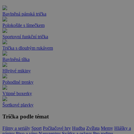
Bavlněná pánská trička
Polokošile s límečkem
Sportovní funkční trička
Trička s dlouhým rukávem
Bavlněná tílka
Hřejivé mikiny
Pohodlné trenky
Vtipné boxerky
Šortkové plavky
Trička podle témat
Filmy a seriály
Sport
Počítačové hry
Hudba
Zvířata
Memy
Hlášky a
nápisy
Pivo a víno
Narozeniny
Svátky a oslavy
Pro rodinu
→