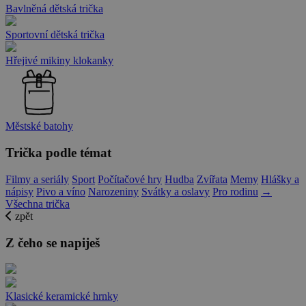
Bavlněná dětská trička
Sportovní dětská trička
Hřejivé mikiny klokanky
Městské batohy
Trička podle témat
Filmy a seriály
Sport
Počítačové hry
Hudba
Zvířata
Memy
Hlášky a
nápisy
Pivo a víno
Narozeniny
Svátky a oslavy
Pro rodinu
→
Všechna trička
zpět
Z čeho se napiješ
Klasické keramické hrnky