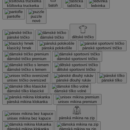
batoh
kšiltovka truckerka
taštička
ledvinka
pantofle
puzzle
nové
dětské tričko
pánské tričko
dámské tričko
klasický hrnek
pánská polokošile
pánské sportovní tričko
dámské tričko premium
dámské sportovní tričko
dámské tričko s lemem
dětské sportovní tričko
unisex tričko oversized
pánské dlouhý rukáv
pánské tílko
dámské tílko klasické
dámské tílko volné
pánská mikina klokanka
unisex mikina premium
pánská mikina na zip
unisex mikina bez kapuce
dámská mikina klokanka
dámská mikina na zip