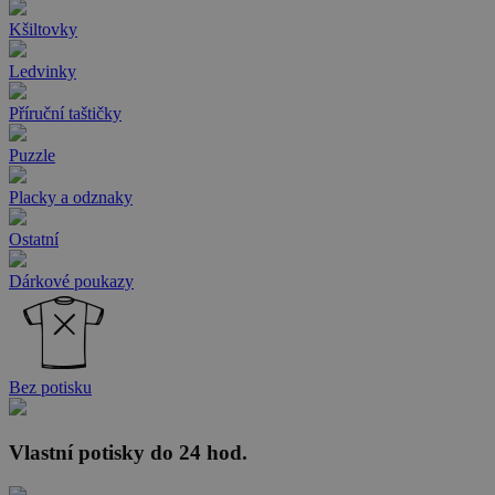
Kšiltovky
Ledvinky
Příruční taštičky
Puzzle
Placky a odznaky
Ostatní
Dárkové poukazy
Bez potisku
Vlastní potisky do 24 hod.