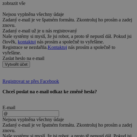
zobrazit vše
Nejsou vyplněna všechny údaje
Zadaný e-mail je ve špatném formátu. Zkontroluj ho prosím a zadej
znovu.
Zadaný e-mail už je u nás registrovaný
Naše systémy si myslí, že jsi robot, a proto tě nepustí dál. Pokud jsi
člověk,
kontaktuj
nás prosím a společně to vyřešíme.
Registrace se nezdařila.
Kontaktuj
nás prosím a společně to
vyřešíme.
Zaslat heslo na e-mail
Vytvořit účet
Registrovat se přes Facebook
Chceš poslat na e-mail odkaz ke změně hesla?
E-mail
Nejsou vyplněna všechny údaje
Zadaný e-mail je ve špatném formátu. Zkontroluj ho prosím a zadej
znovu.
Naše systémy si myslí, že jsi robot, a proto tě nepustí dál. Pokud jsi