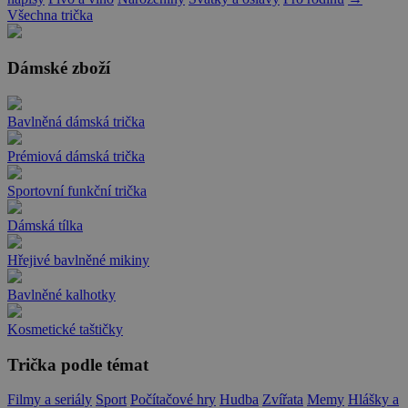
Všechna trička
Dámské zboží
Bavlněná dámská trička
Prémiová dámská trička
Sportovní funkční trička
Dámská tílka
Hřejivé bavlněné mikiny
Bavlněné kalhotky
Kosmetické taštičky
Trička podle témat
Filmy a seriály
Sport
Počítačové hry
Hudba
Zvířata
Memy
Hlášky a