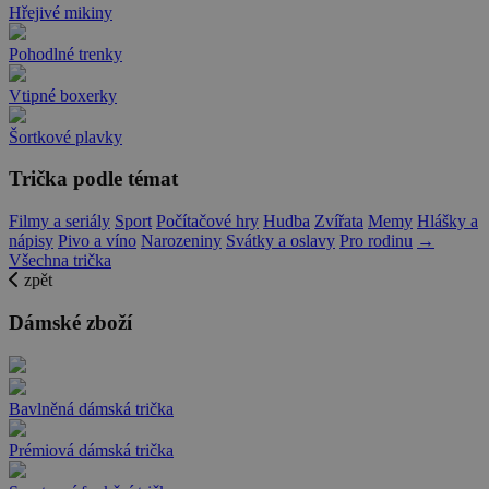
Hřejivé mikiny
Pohodlné trenky
Vtipné boxerky
Šortkové plavky
Trička podle témat
Filmy a seriály
Sport
Počítačové hry
Hudba
Zvířata
Memy
Hlášky a
nápisy
Pivo a víno
Narozeniny
Svátky a oslavy
Pro rodinu
→
Všechna trička
zpět
Dámské zboží
Bavlněná dámská trička
Prémiová dámská trička