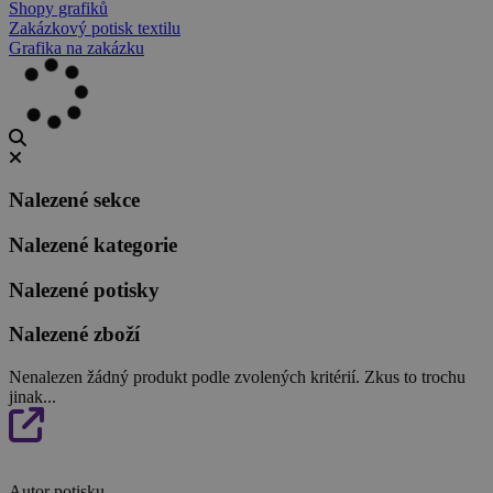
Shopy grafiků
Zakázkový potisk textilu
Grafika na zakázku
Nalezené sekce
Nalezené kategorie
Nalezené potisky
Nalezené zboží
Nenalezen žádný produkt podle zvolených kritérií. Zkus to trochu
jinak...
Autor potisku